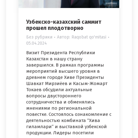
Узбекско-казахский саммит
прошел плодотворно
Без рубрики
Автор:
Raqobat qo'mitasi
05.04.2024
Визит Президента Республики
Казахстан в нашу страну
завершился. В рамках программы
мероприятий высшего уровня в
древнем городе Хиве Президенты
Шавкат Мирзиёев и Касым-Жомарт
Токаев обсудили актуальные
вопросы двустороннего
сотрудничества и обменялись
мнениями по региональной
повестке. Состоялось ознакомление с
деятельностью комбината “Хива
гиламлари” и выставкой узбекской
продукции. Лидеры посетили