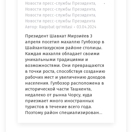
Новости пресс-службы Президента
,
Новости пресс-службы Президента
,
Новости пресс-службы Президента
,
Новости пресс-службы Президента
Автор:
Raqobat qo'mitasi
03.04.2024
Президент Шавкат Мирзиёев 3
апреля посетил махаллю Гулбозор в
Шайхантахурском районе столицы.
Каждая махалля обладает своими
уникальными традициями и
возможностями. Они превращаются
в точки роста, способствуя созданию
рабочих мест и увеличению доходов
населения. Гулбозор расположена в
исторической части Ташкента,
недалеко от рынка Чорсу, куда
приезжает много иностранных
туристов в течение всего года.
Поэтому район специализирован…