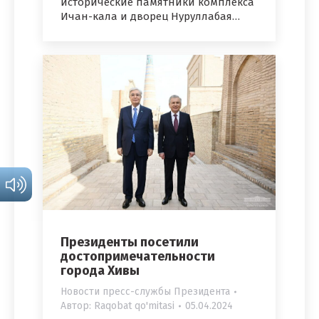
исторические памятники комплекса
Ичан-кала и дворец Нуруллабая…
Президенты посетили
достопримечательности
города Хивы
Новости пресс-службы Президента
Автор:
Raqobat qo'mitasi
05.04.2024