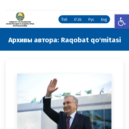
Откры
Ўзб
Oʻzb
Рус
Eng
Архивы автора:
Raqobat qo'mitasi
Вы здесь: