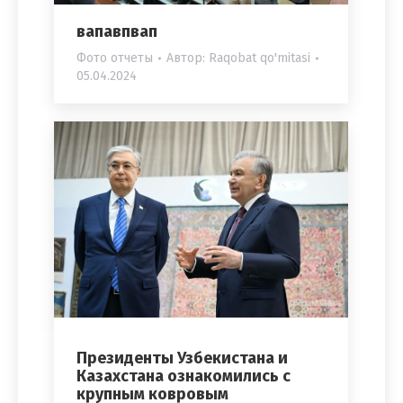
вапавпвап
Фото отчеты
Автор:
Raqobat qo'mitasi
05.04.2024
Президенты Узбекистана и
Казахстана ознакомились с
крупным ковровым