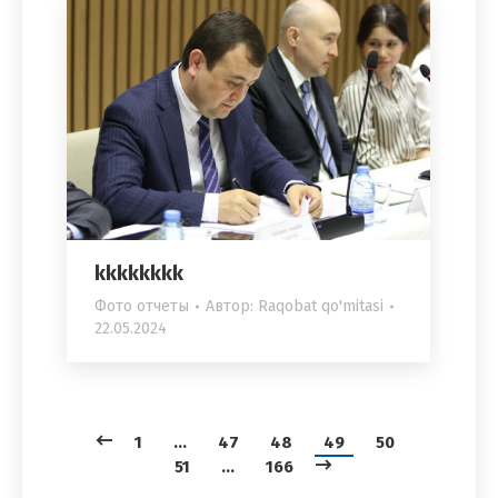
kkkkkkkk
Фото отчеты
Автор:
Raqobat qo'mitasi
22.05.2024
1
…
47
48
49
50
51
…
166