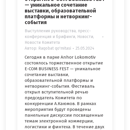
— уникальное сочетание
выставки, образовательной
платформы и нетворкинг-
события
Выступления руководства, пресс-
конференция и брифинги
,
Новости
,
Новости Комитета
Автор:
Raqobat qo'mitasi
25.05.2024
Сегодня в парке Anhor Lokomotiv
состоялось торжественное открытие
E-COM BUSINESS FEST — уникальное
сочетание выставки,
образовательной платформы и
нетворкинг-события. Фестиваль
открыл вступительной речью
председатель Комитета по
конкуренции А.Каюмов. В рамках
мероприятия будут проведены
панельные дискуссии посвященные
темам электронной коммерции,
логистики и финтеха. В течение двух