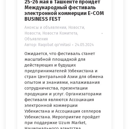
25-26 мая в Ташкенте пройдет
Международный фестиваль
электронной коммерции E-COM
BUSINESS FEST
Анонсы и объявлении
,
Новости
,
Новости
,
Новости Комитета
,
Объявления
Автор:
Raqobat qo'mitasi
24.05.2024
Ожидается, что фестиваль станет
масштабной площадкой для
действующих и будущих
предпринимателей Узбекистана и
стран Центральной Азии для обмена
опытом и знаниями, налаживания
сотрудничества, презентации
продукции и услуг. Организаторами
фестиваля являются Ассоциация
электронной коммерции
Узбекистана и Ассоциация селлеров
Узбекистана. Мероприятие пройдет
при поддержке Uzum Market,
Национального агентства