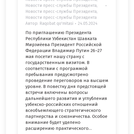
Новости пресс-службы Президента
,
Новости пресс-службы Президента
,
Новости пресс-службы Президента
Автор:
Raqobat qo'mitasi
24.05.2024
По приглашению Президента
Республики Узбекистан Шавката
Мирзиёева Президент Российской
Федерации Владимир Путин 26–27
мая посетит нашу страну с
государственным визитом. В
соответствии с программой
пребывания предусмотрено
проведение переговоров на высшем
уровне. В повестку дня предстоящей
встречи включены вопросы
дальнейшего развития и углубления
узбекско-российских отношений
всеобъемлющего стратегического
партнерства и союзничества. Особое
внимание будет уделено
расширению практического…