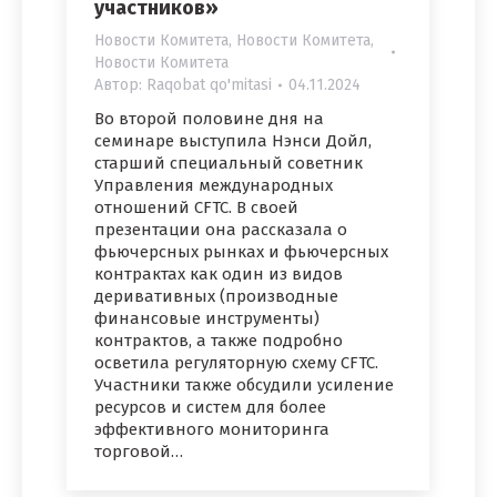
участников»
Новости Комитета
,
Новости Комитета
,
Новости Комитета
Автор:
Raqobat qo'mitasi
04.11.2024
Во второй половине дня на
семинаре выступила Нэнси Дойл,
старший специальный советник
Управления международных
отношений CFTC. В своей
презентации она рассказала о
фьючерсных рынках и фьючерсных
контрактах как один из видов
деривативных (производные
финансовые инструменты)
контрактов, а также подробно
осветила регуляторную схему CFTC.
Участники также обсудили усиление
ресурсов и систем для более
эффективного мониторинга
торговой…