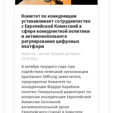
Комитет по конкуренции
устанавливает сотрудничество
с Европейской Комиссией в
сфере конкурентной политики
и антимонопольного
регулирования цифровых
платформ
Новости
Автор:
Raqobat qo'mitasi
29.10.2024
В октябре текущего года при
содействии немецкой организации
Sparkassen Stiftung заместитель
председателя Комитета по
конкуренции Фаррух Карабаев
посетил Генеральный директорат по
вопросам конкуренции Европейской
Комиссии (основной
антимонопольный орган
Европейского Союза) в Брюсселе