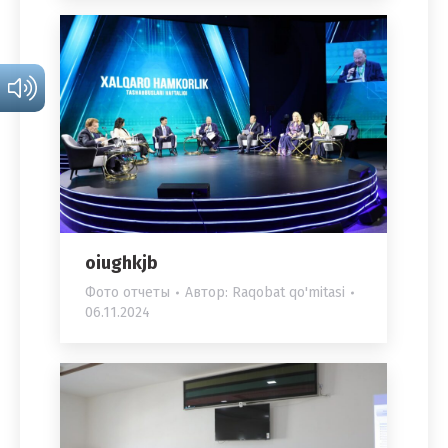
oiughkjb
Фото отчеты
Автор:
Raqobat qo'mitasi
06.11.2024