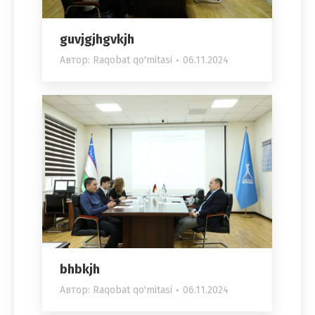
guvjgjhgvkjh
Автор:
Raqobat qo'mitasi
06.11.2024
bhbkjh
Автор:
Raqobat qo'mitasi
06.11.2024