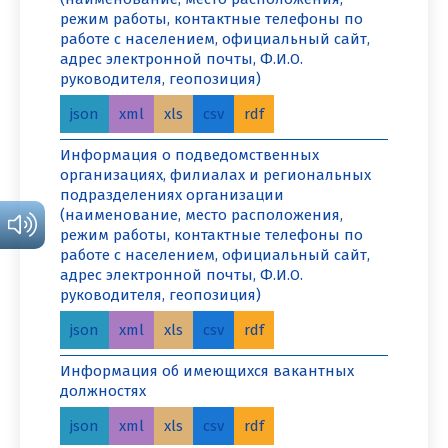
режим работы, контактные телефоны по
работе с населением, официальный сайт,
адрес электронной почты, Ф.И.О.
руководителя, геопозиция)
json
xml
xls
csv
rdf
Информация о подведомственных
организациях, филиалах и региональных
подразделениях организации
(наименование, место расположения,
режим работы, контактные телефоны по
работе с населением, официальный сайт,
адрес электронной почты, Ф.И.О.
руководителя, геопозиция)
json
xml
xls
csv
rdf
Информация об имеющихся вакантных
должностях
json
xml
xls
csv
rdf