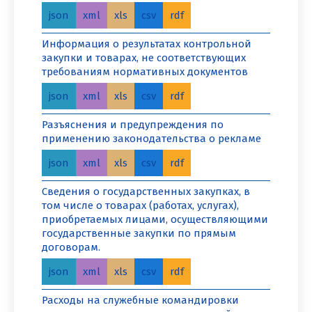
json
xml
xls
csv
rdf
Информация о результатах контрольной
закупки и товарах, не соответствующих
требованиям нормативных документов
json
xml
xls
csv
rdf
Разъяснения и предупреждения по
применению законодательства о рекламе
json
xml
xls
csv
rdf
Сведения о государственных закупках, в
том числе о товарах (работах, услугах),
приобретаемых лицами, осуществляющими
государственные закупки по прямым
договорам.
json
xml
xls
csv
rdf
Расходы на служебные командировки