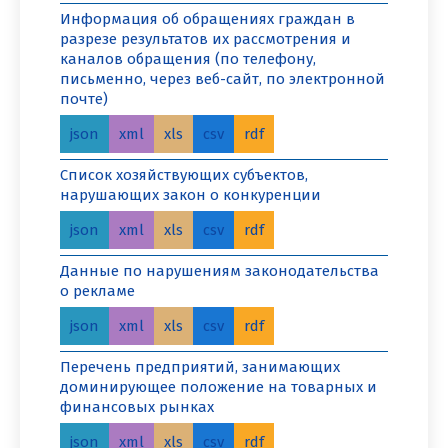
Информация об обращениях граждан в
разрезе результатов их рассмотрения и
каналов обращения (по телефону,
письменно, через веб-сайт, по электронной
почте)
json
xml
xls
csv
rdf
Список хозяйствующих субъектов,
нарушающих закон о конкуренции
json
xml
xls
csv
rdf
Данные по нарушениям законодательства
о рекламе
json
xml
xls
csv
rdf
Перечень предприятий, занимающих
доминирующее положение на товарных и
финансовых рынках
json
xml
xls
csv
rdf