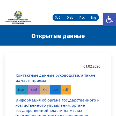
Откры
Ўзб
Oʻzb
Рус
Eng
Открытые данные
Вы здесь:
01.02.2026
Контактные данные руководства, а также
их часы приема
json
xml
xls
csv
rdf
Информация об органе государственного и
хозяйственного управления, органе
государственной власти на местах
(наименование, место расположения,