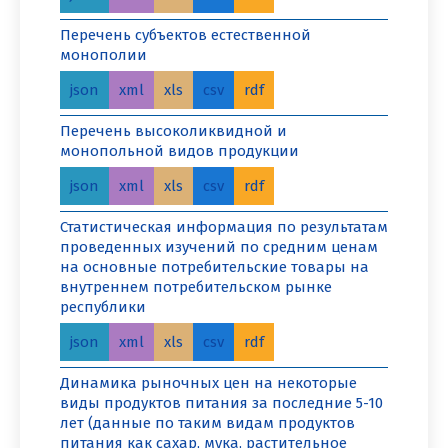
Перечень субъектов естественной
монополии
json
xml
xls
csv
rdf
Перечень высоколиквидной и
монопольной видов продукции
json
xml
xls
csv
rdf
Статистическая информация по результатам
проведенных изучений по средним ценам
на основные потребительские товары на
внутреннем потребительском рынке
республики
json
xml
xls
csv
rdf
Динамика рыночных цен на некоторые
виды продуктов питания за последние 5-10
лет (данные по таким видам продуктов
питания как сахар, мука, растительное