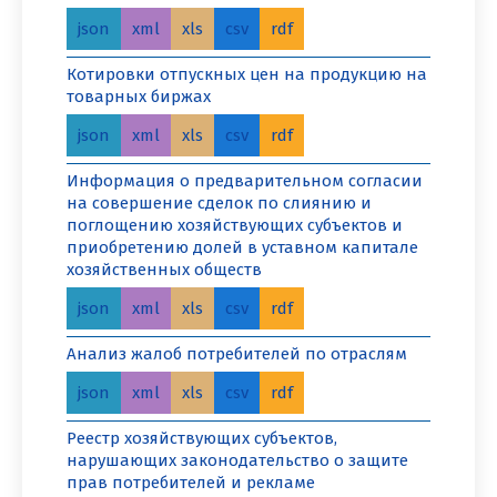
json
xml
xls
csv
rdf
Котировки отпускных цен на продукцию на
товарных биржах
json
xml
xls
csv
rdf
Информация о предварительном согласии
на совершение сделок по слиянию и
поглощению хозяйствующих субъектов и
приобретению долей в уставном капитале
хозяйственных обществ
json
xml
xls
csv
rdf
Анализ жалоб потребителей по отраслям
json
xml
xls
csv
rdf
Реестр хозяйствующих субъектов,
нарушающих законодательство о защите
прав потребителей и рекламе