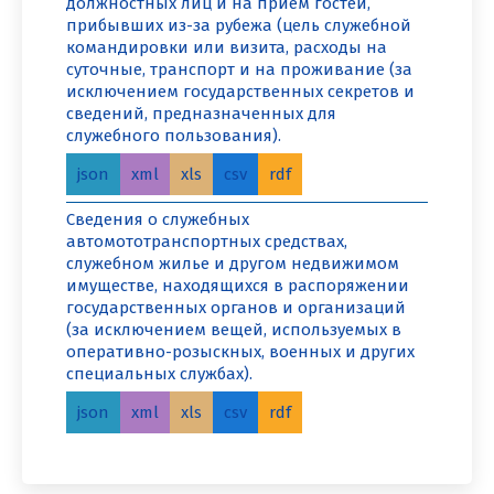
должностных лиц и на прием гостей,
прибывших из-за рубежа (цель служебной
командировки или визита, расходы на
суточные, транспорт и на проживание (за
исключением государственных секретов и
сведений, предназначенных для
служебного пользования).
json
xml
xls
csv
rdf
Сведения о служебных
автомототранспортных средствах,
служебном жилье и другом недвижимом
имуществе, находящихся в распоряжении
государственных органов и организаций
(за исключением вещей, используемых в
оперативно-розыскных, военных и других
специальных службах).
json
xml
xls
csv
rdf