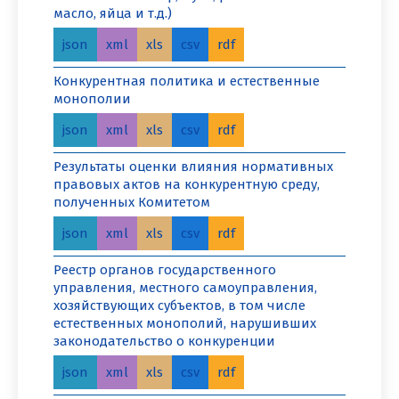
масло, яйца и т.д.)
json
xml
xls
csv
rdf
Конкурентная политика и естественные
монополии
json
xml
xls
csv
rdf
Результаты оценки влияния нормативных
правовых актов на конкурентную среду,
полученных Комитетом
json
xml
xls
csv
rdf
Реестр органов государственного
управления, местного самоуправления,
хозяйствующих субъектов, в том числе
естественных монополий, нарушивших
законодательство о конкуренции
json
xml
xls
csv
rdf