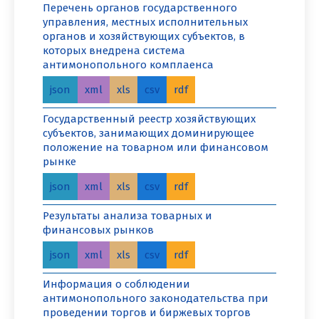
Перечень органов государственного
управления, местных исполнительных
органов и хозяйствующих субъектов, в
которых внедрена система
антимонопольного комплаенса
json
xml
xls
csv
rdf
Государственный реестр хозяйствующих
субъектов, занимающих доминирующее
положение на товарном или финансовом
рынке
json
xml
xls
csv
rdf
Результаты анализа товарных и
финансовых рынков
json
xml
xls
csv
rdf
Информация о соблюдении
антимонопольного законодательства при
проведении торгов и биржевых торгов