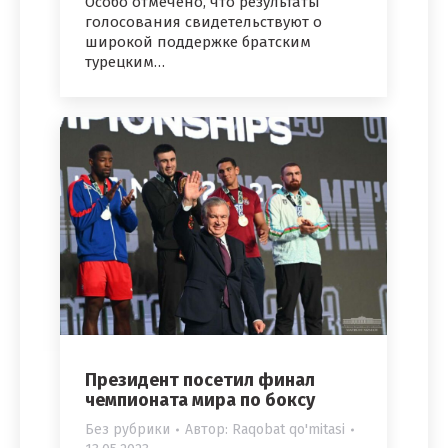
Особо отмечено, что результаты
голосования свидетельствуют о
широкой поддержке братским
турецким…
Президент посетил финал
чемпионата мира по боксу
Без рубрики
Автор:
Raqobat qo'mitasi