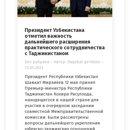
Президент Узбекистана
отметил важность
дальнейшего расширения
практического сотрудничества
с Таджикистаном
Без рубрики
Автор:
Raqobat qo'mitasi
12.05.2023
Президент Республики Узбекистан
Шавкат Мирзиёев 12 мая принял
Премьер-министра Республики
Таджикистан Кохира Расулзода,
находящегося в нашей стране для
участия в очередном заседании
совместной Межправительственной
комиссии. Были рассмотрены
вопросы дальнейшего укрепления
узбекско-таджикских отношений