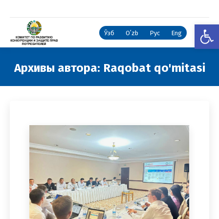
Откры
Ўзб
Oʻzb
Рус
Eng
Архивы автора:
Raqobat qo'mitasi
Вы здесь: