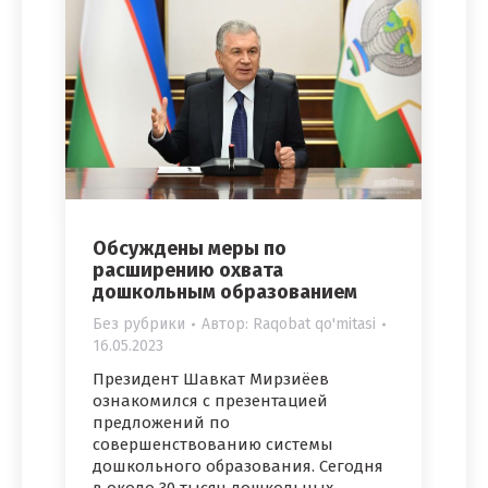
Обсуждены меры по
расширению охвата
дошкольным образованием
Без рубрики
Автор:
Raqobat qo'mitasi
16.05.2023
Президент Шавкат Мирзиёев
ознакомился с презентацией
предложений по
совершенствованию системы
дошкольного образования. Сегодня
в около 30 тысяч дошкольных