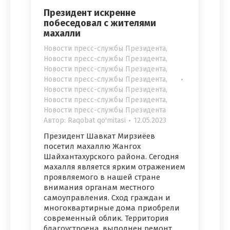
Президент искренне
побеседовал с жителями
махалли
Новости пресс-службы Президента
,
Новости пресс-службы Президента
,
Новости пресс-службы Президента
,
Новости пресс-службы Президента
,
Новости пресс-службы Президента
,
Новости пресс-службы Президента
,
Новости пресс-службы Президента
Автор:
Raqobat qo'mitasi
12.05.2023
Президент Шавкат Мирзиёев
посетил махаллю Жангох
Шайхантахурского района. Сегодня
махалля является ярким отражением
проявляемого в нашей стране
внимания органам местного
самоуправления. Сход граждан и
многоквартирные дома приобрели
современный облик. Территория
благоустроена, выполнен ремонт