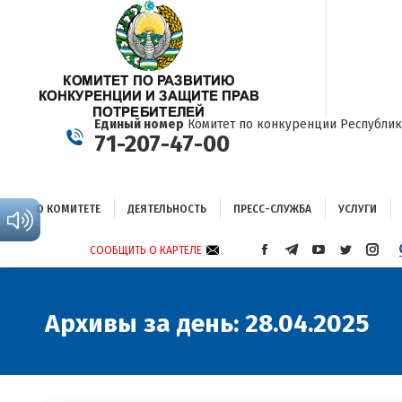
О КОМИТЕТЕ
ДЕЯТЕЛЬНОСТЬ
ПРЕСС-СЛУЖБА
УСЛУГИ
Единый номер
Комитет по конкуренции Республик
71-207-47-00
О КОМИТЕТЕ
ДЕЯТЕЛЬНОСТЬ
ПРЕСС-СЛУЖБА
УСЛУГИ
СООБЩИТЬ О КАРТЕЛЕ
СТРАНИЦА
СТРАНИЦА
СТРАНИЦА
СТРАНИЦА
СТРА
FACEBOOK
TELEGRAM
YOUTUBE
TWITTER
INST
ОТКРЫВАЕТСЯ
ОТКРЫВАЕТСЯ
ОТКРЫВАЕТСЯ
ОТКРЫВА
ОТКР
В
В
В
В
В
Архивы за день:
28.04.2025
НОВОМ
НОВОМ
НОВОМ
НОВОМ
НОВ
ОКНЕ
ОКНЕ
ОКНЕ
ОКНЕ
ОКНЕ