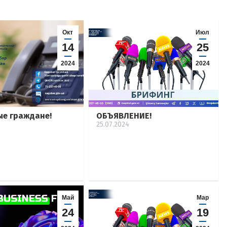
Окт
Июл
14
25
2024
2024
е граждане!
ОБЪЯВЛЕНИЕ!
25.07.2024
Май
Мар
24
19