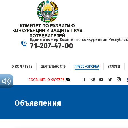
О КОМИТЕТЕ
ДЕЯТЕЛЬНОСТЬ
ПРЕСС-СЛУЖБА
УСЛУГИ
Единый номер
Комитет по конкуренции Республик
71-207-47-00
О КОМИТЕТЕ
ДЕЯТЕЛЬНОСТЬ
ПРЕСС-СЛУЖБА
УСЛУГИ
СООБЩИТЬ О КАРТЕЛЕ
СТРАНИЦА
СТРАНИЦА
СТРАНИЦА
СТРАНИЦА
СТРА
FACEBOOK
TELEGRAM
YOUTUBE
TWITTER
INST
ОТКРЫВАЕТСЯ
ОТКРЫВАЕТСЯ
ОТКРЫВАЕТСЯ
ОТКРЫВА
ОТКР
В
В
В
В
В
Объявления
НОВОМ
НОВОМ
НОВОМ
НОВОМ
НОВ
ОКНЕ
ОКНЕ
ОКНЕ
ОКНЕ
ОКНЕ