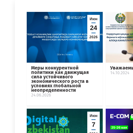
Июн
24
2026
Меры конкурентной
Уважаемы
политики как движущая
14.10.2024
сила устойчивого
экономического роста в
условиях глобальной
неопределенности
24.06.2026
Июн
7