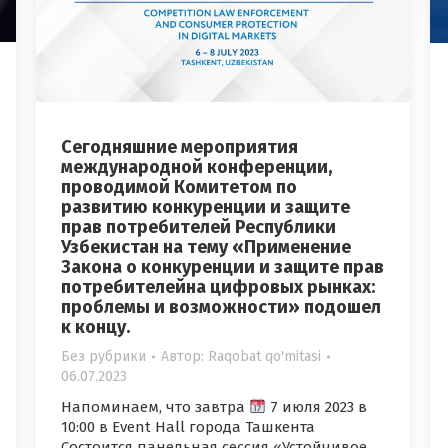
Сегодняшние мероприятия
международной конференции,
проводимой Комитетом по
развитию конкуренции и защите
прав потребителей Республики
Узбекистан на тему «Применение
Закона о конкуренции и защите прав
потребителейна цифровых рынках:
проблемы и возможности» подошел
к концу.
Без рубрики
Автор:
Raqobat qo'mitasi
06.07.2023
Напоминаем, что завтра
7 июля 2023 в
10:00 в Event Hall города Ташкента
Состоится панельная сессия «Устойчивое