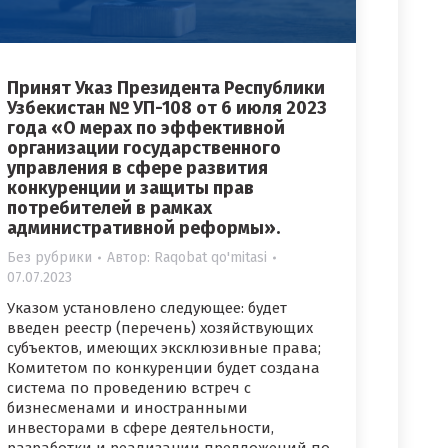
Принят Указ Президента Республики
Узбекистан № УП-108 от 6 июля 2023
года «О мерах по эффективной
организации государственного
управления в сфере развития
конкуренции и защиты прав
потребителей в рамках
административной реформы».
Без рубрики
Автор:
Raqobat qo'mitasi
07.07.2023
Указом установлено следующее: будет
введен реестр (перечень) хозяйствующих
субъектов, имеющих эксклюзивные права;
Комитетом по конкуренции будет создана
система по проведению встреч с
бизнесменами и иностранными
инвесторами в сфере деятельности,