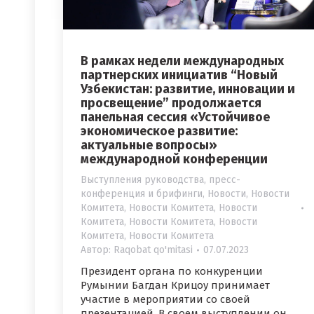
В рамках недели международных
партнерских инициатив “Новый
Узбекистан: развитие, инновации и
просвещение” продолжается
панельная сессия «Устойчивое
экономическое развитие:
актуальные вопросы»
международной конференции
Выступления руководства, пресс-
конференция и брифинги
,
Новости
,
Новости
Комитета
,
Новости Комитета
,
Новости
Комитета
,
Новости Комитета
,
Новости
Комитета
,
Новости Комитета
Автор:
Raqobat qo'mitasi
07.07.2023
Президент органа по конкуренции
Румынии Багдан Крицоу принимает
участие в мероприятии со своей
презентацией. В своем выступлении он