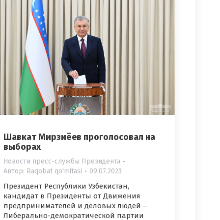
Шавкат Мирзиёев проголосовал на
выборах
Новости пресс-службы Президента
Автор:
Raqobat qo'mitasi
09.07.2023
Президент Республики Узбекистан,
кандидат в Президенты от Движения
предпринимателей и деловых людей –
Либерально-демократической партии