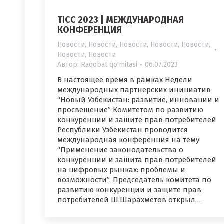
TICC 2023 | МЕЖДУНАРОДНАЯ
КОНФЕРЕНЦИЯ
Новости
,
Новости
,
Новости
,
Новости
,
Новости
,
Новости
,
Новости
Автор:
Raqobat qo'mitasi
06.07.2023
В настоящее время в рамках Недели
международных партнерских инициатив
“Новый Узбекистан: развитие, инновации и
просвещение” Комитетом по развитию
конкуренции и защите прав потребителей
Республики Узбекистан проводится
международная конференция на тему
“Применение законодательства о
конкуренции и защита прав потребителей
на цифровых рынках: проблемы и
возможности”. Председатель комитета по
развитию конкуренции и защите прав
потребителей Ш.Шарахметов открыл…