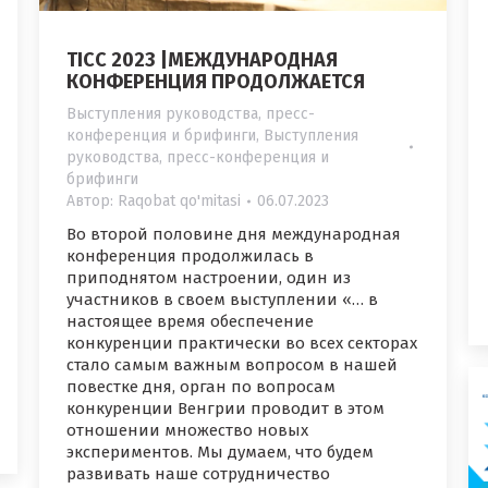
TICC 2023 |МЕЖДУНАРОДНАЯ
КОНФЕРЕНЦИЯ ПРОДОЛЖАЕТСЯ
Выступления руководства, пресс-
конференция и брифинги
,
Выступления
руководства, пресс-конференция и
брифинги
Автор:
Raqobat qo'mitasi
06.07.2023
Во второй половине дня международная
конференция продолжилась в
приподнятом настроении, один из
участников в своем выступлении «… в
настоящее время обеспечение
конкуренции практически во всех секторах
стало самым важным вопросом в нашей
повестке дня, орган по вопросам
конкуренции Венгрии проводит в этом
отношении множество новых
экспериментов. Мы думаем, что будем
развивать наше сотрудничество