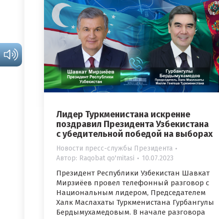
Лидер Туркменистана искренне
поздравил Президента Узбекистана
с убедительной победой на выборах
Новости пресс-службы Президента
Автор:
Raqobat qo'mitasi
10.07.2023
Президент Республики Узбекистан Шавкат
Мирзиёев провел телефонный разговор с
Национальным лидером, Председателем
Халк Маслахаты Туркменистана Гурбангулы
Бердымухамедовым. В начале разговора