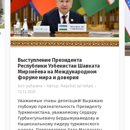
Выступление Президента
Республики Узбекистан Шавката
Мирзиёева на Международном
форуме мира и доверия
Без рубрики
Автор:
Raqobat qo'mitasi
12.12.2025
Уважаемые главы делегаций! Выражаю
глубокую признательность Президенту
Туркменистана, уважаемому Сердару
Гурбангулыевичу Бердымухамедову и
Национальному лидеру туркменского
народа, Председателю Халк Маслахаты,