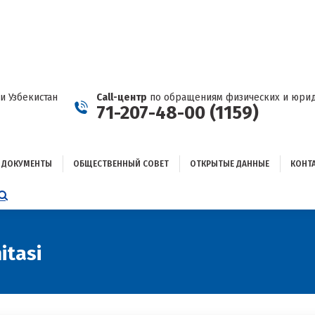
ДОКУМЕНТЫ
ОБЩЕСТВЕННЫЙ СОВЕТ
ОТКРЫТЫЕ ДАННЫЕ
КОНТАКТЫ
и Узбекистан
Call-центр
по обращениям физических и юрид
71-207-48-00 (1159)
ДОКУМЕНТЫ
ОБЩЕСТВЕННЫЙ СОВЕТ
ОТКРЫТЫЕ ДАННЫЕ
КОНТ
НИЦА
AGRAM
ЕТСЯ
ЫВАЕТСЯ
itasi
ОМ