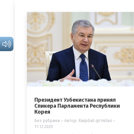
Президент Узбекистана принял
Спикера Парламента Республики
Корея
Без рубрики
Автор:
Raqobat qo'mitasi
17.12.2025