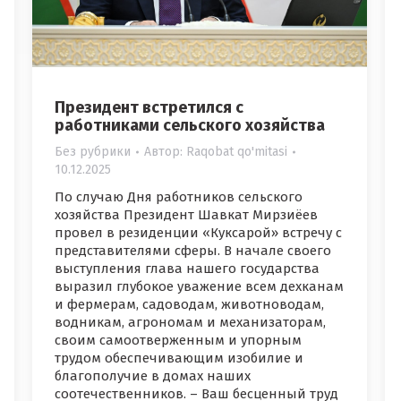
Президент встретился с
работниками сельского хозяйства
Без рубрики
Автор:
Raqobat qo'mitasi
10.12.2025
По случаю Дня работников сельского
хозяйства Президент Шавкат Мирзиёев
провел в резиденции «Куксарой» встречу с
представителями сферы. В начале своего
выступления глава нашего государства
выразил глубокое уважение всем дехканам
и фермерам, садоводам, животноводам,
водникам, агрономам и механизаторам,
своим самоотверженным и упорным
трудом обеспечивающим изобилие и
благополучие в домах наших
соотечественников. – Ваш бесценный труд