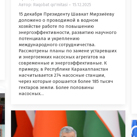
Автор:
Raqobat qo'mitasi
15.12.2025
15 декабря Президенту Шавкат Мирзиёеву
доложено о проводимой в водном
хозяйстве работе по повышению
энергоэффективности, развитию научного
потенциала и укреплению
международного сотрудничества.
Рассмотрены планы по замене устаревших
и энергоемких насосных агрегатов на
современные и энергоэффективные. К
примеру, в Республике Каракалпакстан
насчитывается 274 насосные станции,
через которые орошается более 185 тысяч
гектаров земли. Более половины
насосных…