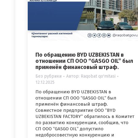
По обращению BYD UZBEKISTAN в
отношении СП ООО “GASGO OIL” был
применён финансовый штраф.
Без рубрики
Автор:
Raqobat qo'mitasi
12.12.2025
По обращению BYD UZBEKISTAN в
отношении СП ООО “GASGO OIL” был
применён финансовый штраф.
Совместное предприятие ООО “BYD
UZBEKISTAN FACTORY” обратилось в Комитет
по развитию конкуренции, сообщив, что
СП ООО “GASGO OIL” допустило
недобросовестную конкуренцию и