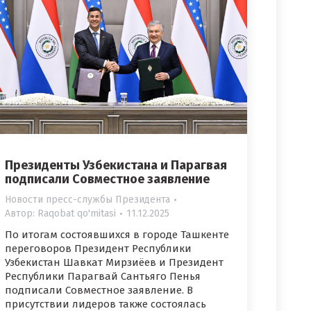
Президенты Узбекистана и Парагвая
подписали Совместное заявление
Новости пресс-службы Президента
Автор:
Raqobat qo'mitasi
11.12.2025
По итогам состоявшихся в городе Ташкенте
переговоров Президент Республики
Узбекистан Шавкат Мирзиёев и Президент
Республики Парагвай Сантьяго Пенья
подписали Совместное заявление. В
присутствии лидеров также состоялась