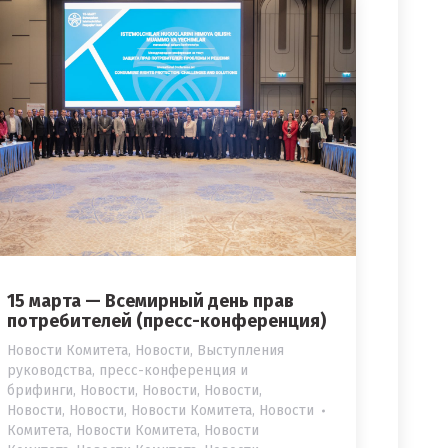
15 марта — Всемирный день прав
потребителей (пресс-конференция)
Новости Комитета
,
Новости
,
Выступления
руководства, пресс-конференция и
брифинги
,
Новости
,
Новости
,
Новости
,
Новости
,
Новости
,
Новости Комитета
,
Новости
Комитета
,
Новости Комитета
,
Новости