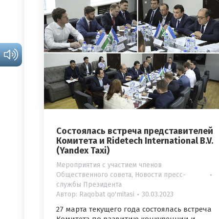
Состоялась встреча представителей
Комитета и Ridetech International B.V.
(Yandex Taxi)
Мероприятия с участием членов
Общественного совета
,
Новости пресс-
службы Президента
Автор:
Raqobat qo'mitasi
30.03.2023
27 марта текущего года состоялась встреча
Комитета по развитию конкуренции и