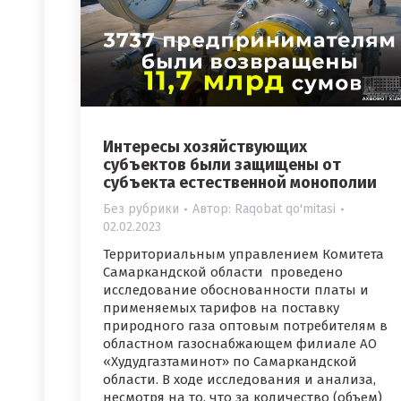
Интересы хозяйствующих
субъектов были защищены от
субъекта естественной монополии
Без рубрики
Автор:
Raqobat qo'mitasi
02.02.2023
Территориальным управлением Комитета
Самаркандской области проведено
исследование обоснованности платы и
применяемых тарифов на поставку
природного газа оптовым потребителям в
областном газоснабжающем филиале АО
«Худудгазтаминот» по Самаркандской
области. В ходе исследования и анализа,
несмотря на то, что за количество (объем)