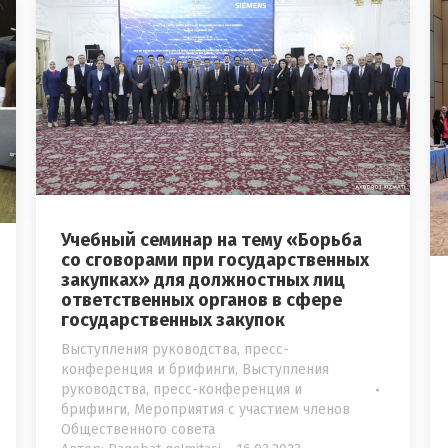
Учебный семинар на тему «Борьба
со сговорами при государственных
закупках» для должностных лиц
ответственных органов в сфере
государственных закупок
Выступления руководства, пресс-
конференция и брифинги
,
Выступления
руководства, пресс-конференция и
брифинги
,
Мероприятия с участием членов
Общественного совета