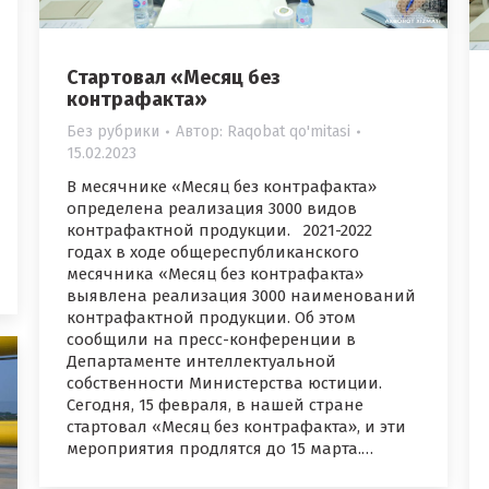
Стартовал «Месяц без
контрафакта»
Без рубрики
Автор:
Raqobat qo'mitasi
15.02.2023
В месячнике «Месяц без контрафакта»
определена реализация 3000 видов
контрафактной продукции. 2021-2022
годах в ходе общереспубликанского
месячника «Месяц без контрафакта»
выявлена ​​реализация 3000 наименований
контрафактной продукции. Об этом
сообщили на пресс-конференции в
Департаменте интеллектуальной
собственности Министерства юстиции.
Сегодня, 15 февраля, в нашей стране
стартовал «Месяц без контрафакта», и эти
мероприятия продлятся до 15 марта.…