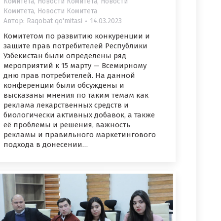
Комитета
,
Новости Комитета
,
Новости
Комитета
,
Новости Комитета
Автор:
Raqobat qo'mitasi
14.03.2023
Комитетом по развитию конкуренции и
защите прав потребителей Республики
Узбекистан были определены ряд
мероприятий к 15 марту — Всемирному
дню прав потребителей. На данной
конференции были обсуждены и
высказаны мнения по таким темам как
реклама лекарственных средств и
биологически активных добавок, а также
её проблемы и решения, важность
рекламы и правильного маркетингового
подхода в донесении…