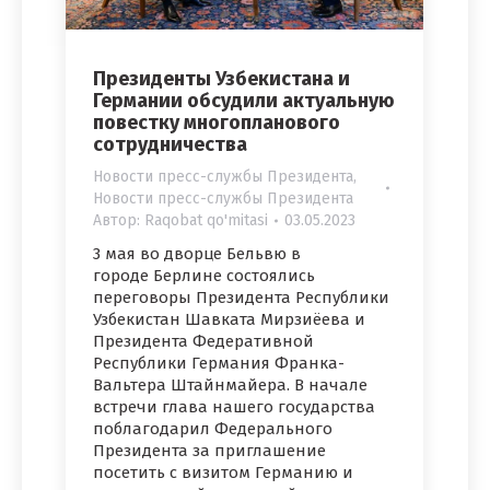
Президенты Узбекистана и
Германии обсудили актуальную
повестку многопланового
сотрудничества
Новости пресс-службы Президента
,
Новости пресс-службы Президента
Автор:
Raqobat qo'mitasi
03.05.2023
3 мая во дворце Бельвю в
городе Берлине состоялись
переговоры Президента Республики
Узбекистан Шавката Мирзиёева и
Президента Федеративной
Республики Германия Франка-
Вальтера Штайнмайера. В начале
встречи глава нашего государства
поблагодарил Федерального
Президента за приглашение
посетить с визитом Германию и