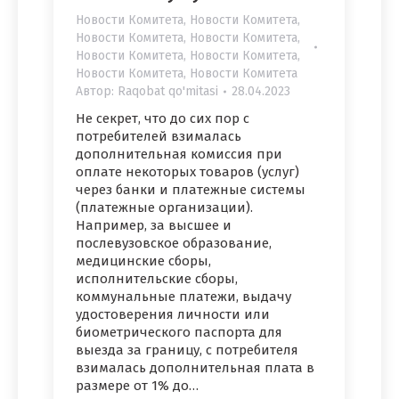
Новости Комитета
,
Новости Комитета
,
Новости Комитета
,
Новости Комитета
,
Новости Комитета
,
Новости Комитета
,
Новости Комитета
,
Новости Комитета
Автор:
Raqobat qo'mitasi
28.04.2023
Не секрет, что до сих пор с
потребителей взималась
дополнительная комиссия при
оплате некоторых товаров (услуг)
через банки и платежные системы
(платежные организации).
Например, за высшее и
послевузовское образование,
медицинские сборы,
исполнительские сборы,
коммунальные платежи, выдачу
удостоверения личности или
биометрического паспорта для
выезда за границу, с потребителя
взималась дополнительная плата в
размере от 1% до…