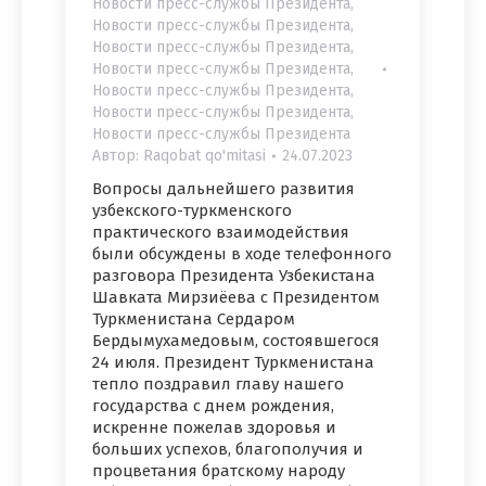
Новости пресс-службы Президента
,
Новости пресс-службы Президента
,
Новости пресс-службы Президента
,
Новости пресс-службы Президента
,
Новости пресс-службы Президента
,
Новости пресс-службы Президента
,
Новости пресс-службы Президента
Автор:
Raqobat qo'mitasi
24.07.2023
Вопросы дальнейшего развития
узбекского-туркменского
практического взаимодействия
были обсуждены в ходе телефонного
разговора Президента Узбекистана
Шавката Мирзиёева с Президентом
Туркменистана Сердаром
Бердымухамедовым, состоявшегося
24 июля. Президент Туркменистана
тепло поздравил главу нашего
государства с днем рождения,
искренне пожелав здоровья и
больших успехов, благополучия и
процветания братскому народу