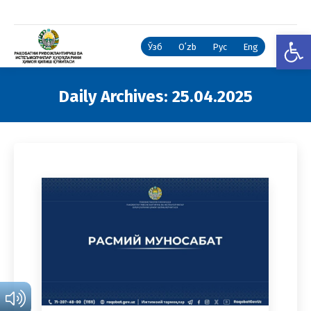
Open
Ўзб
Oʻzb
Рус
Eng
Daily Archives:
25.04.2025
You are here: