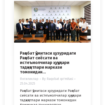
Рақобат қўмитаси ҳузуридаги
Рақобат сиёсати ва
истеъмолчилар ҳуқуқлари
тадқиқотлари маркази
томонидан…
Янгиликлар
By
Raqobat qo'mitasi
25.04.2025
Рақобат қўмитаси ҳузуридаги Рақобат
сиёсати ва истеъмолчилар ҳуқуқлари
тадқиқотлари маркази томонидан
Коммунал ташкилотлар