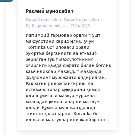
Расмий муносабат
Расмий муносабат
,
Расмий муносабат
By
Raqobat qo'mitasi
25.04.2025
Ижтимоий тармоқлар орқали “Гўшт
маҳсулотини харид қилиш учун
“Korzinka Go” иловаси орқали
буюртма берганлиги ва етказиб
берилган гўшт маҳсулотининг
оғирлиги ҳамда сифати билан боғлиқ
камчиликлар мавжуд…” мавзуида
фуқаронинг мурожаати қолдирилган.
Рақобатни ривожлантириш ва
истеъмолчилар ҳуқуқларини ҳимоя
қилиш қўмитаси мазкур мурожаат
юзасидан қуйидагиларни маълум
қилади. Қўмита мурожаатда қайд
этилган ҳолатларни “Korzinka Go”
иловаси масъулларини жалб қилган…