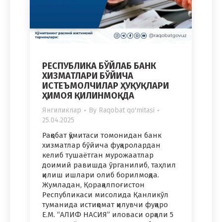
РЕСПУБЛИКА БЎЙЛАБ БАНК
ХИЗМАТЛАРИ БЎЙИЧА
ИСТЕЪМОЛЧИЛАР ҲУҚУҚЛАРИ
ҲИМОЯ ҚИЛИНМОҚДА
Янгиликлар
By
Raqobat qo'mitasi
25.04.2025
Рақобат қўмитаси томонидан банк
хизматлар бўйича фуқаролардан
келиб тушаётган мурожаатлар
доимий равишда ўрганилиб, таҳлил
қилиш ишлари олиб борилмоқда.
Жумладан, Қорақалпоғистон
Республикаси мисолида Қанликўл
туманида истиқомат қилувчи фуқаро
Е.М. “АЛИФ НАСИЯ” иловаси орқали 5