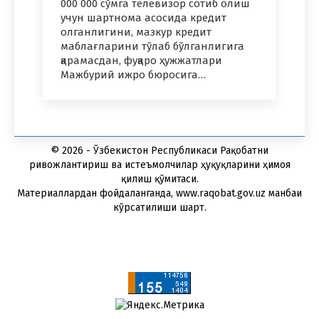
000 000 сўмга телевизор сотиб олиш
учун шартнома асосида кредит
олганлигини, мазкур кредит
маблағларини тўлаб бўлганлигига
қарамасдан, фуқаро ҳужжатлари
Мажбурий ижро бюросига…
© 2026 - Ўзбекистон Республикаси Рақобатни
ривожлантириш ва истеъмолчилар ҳуқуқларини ҳимоя
қилиш қўмитаси.
Материаллардан фойдаланганда, www.raqobat.gov.uz манбаи
кўрсатилиши шарт.