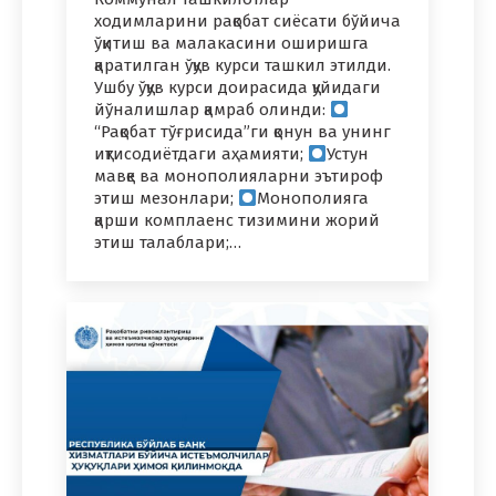
ходимларини рақобат сиёсати бўйича
ўқитиш ва малакасини оширишга
қаратилган ўқув курси ташкил этилди.
Ушбу ўқув курси доирасида қуйидаги
йўналишлар қамраб олинди:
“Рақобат тўғрисида”ги қонун ва унинг
иқтисодиётдаги аҳамияти;
Устун
мавқе ва монополияларни эътироф
этиш мезонлари;
Монополияга
қарши комплаенс тизимини жорий
этиш талаблари;…