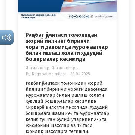
Рақобат қўмитаси томонидан
жорий йилнинг биринчи
чораги давомида мурожаатлар
билан ишлаш ҳолати ҳудудий
бошқармалар кесимида
Янгиликлар
,
Янгиликлар
By
Raqobat qo'mitasi
28.04.2025
Рақобат қўмитаси томонидан жорий
йилнинг биринчи чораги давомида
мурожаатлар билан ишлаш ҳолати
ҳудудий бошқармалар кесимида
Сирдарё вилояти мисолида, Ҳудудий
бошқармага жами 294 та мурожаатлар
келиб тушган бўлиб, уларнинг 276 та
жисмоний шахслар ва 18 таси
юридик шахсларга тегишли.