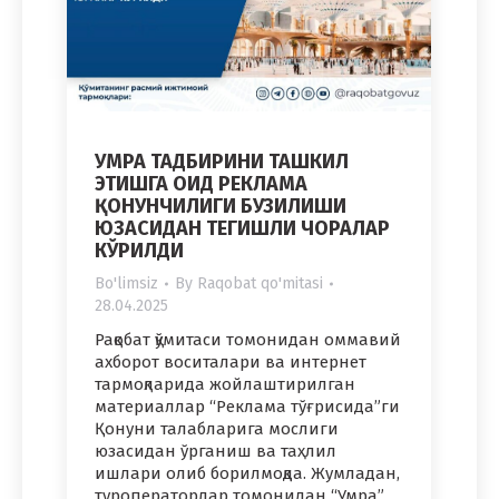
УМРА ТАДБИРИНИ ТАШКИЛ
ЭТИШГА ОИД РЕКЛАМА
ҚОНУНЧИЛИГИ БУЗИЛИШИ
ЮЗАСИДАН ТЕГИШЛИ ЧОРАЛАР
КЎРИЛДИ
Bo'limsiz
By
Raqobat qo'mitasi
28.04.2025
Рақобат қўмитаси томонидан оммавий
ахборот воситалари ва интернет
тармоқларида жойлаштирилган
материаллар “Реклама тўғрисида”ги
Қонуни талабларига мослиги
юзасидан ўрганиш ва таҳлил
ишлари олиб борилмоқда. Жумладан,
туроператорлар томонидан “Умра”