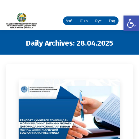
Open
Ўзб
Oʻzb
Рус
Eng
Daily Archives:
28.04.2025
You are here: