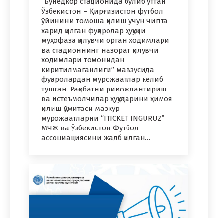
“Бунёдкор стадионида бўлиб ўтган
Ўзбекистон – Қирғизистон футбол
ўйинини томоша қилиш учун чипта
харид қилган фуқаролар ҳуқуқни
муҳофаза қилувчи орган ходимлари
ва стадионнинг назорат қилувчи
ходимлари томонидан
киритилмаганлиги” мавзусида
фуқаролардан мурожаатлар келиб
тушган. Рақобатни ривожлантириш
ва истеъмолчилар ҳуқуқларини ҳимоя
қилиш қўмитаси мазкур
мурожаатларни “ITICKET INGURUZ”
МЧЖ ва Ўзбекистон Футбол
ассоциациясини жалб қилган…