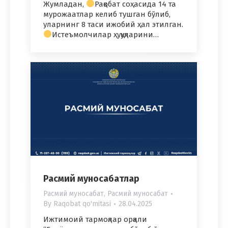
Жумладан,
Рақобат соҳасида 14 та
мурожаатлар келиб тушган бўлиб,
уларнинг 8 таси ижобий ҳал этилган.
Истеъмолчилар ҳуқуқларини…
Расмий муносабатлар
Расмий муносабат
,
Расмий муносабат
By
Raqobat qo'mitasi
28.04.2025
Ижтимоий тармоқлар орқали