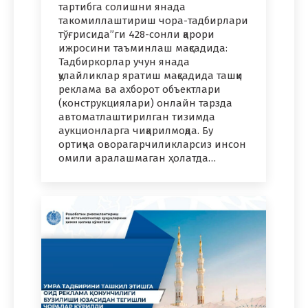
тартибга солишни янада
такомиллаштириш чора-тадбирлари
тўғрисида”ги 428-сонли қарори
ижросини таъминлаш мақсадида:
Тадбиркорлар учун янада
қулайликлар яратиш мақсадида ташқи
реклама ва ахборот объектлари
(конструкциялари) онлайн тарзда
автоматлаштирилган тизимда
аукционларга чиқарилмоқда. Бу
ортиқча оворагарчиликларсиз инсон
омили аралашмаган ҳолатда…