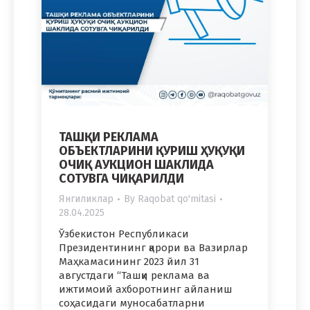
ТАШҚИ РЕКЛАМА
ОБЪЕКТЛАРИНИ ҚУРИШ ҲУҚУҚИ
ОЧИҚ АУКЦИОН ШАКЛИДА
СОТУВГА ЧИҚАРИЛДИ
Янгиликлар
By
Raqobat qo'mitasi
28.04.2025
Ўзбекистон Республикаси
Президентининг қарори ва Вазирлар
Маҳкамасининг 2023 йил 31
августдаги “Ташқи реклама ва
ижтимоий ахборотнинг айланиш
соҳасидаги муносабатларни