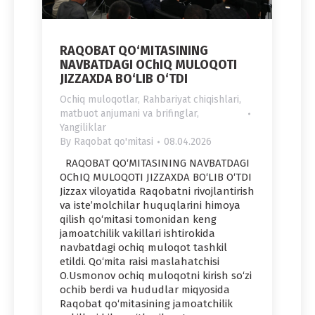
RAQOBAT QO‘MITASINING
NAVBATDAGI OChIQ MULOQOTI
JIZZAXDA BO‘LIB O‘TDI
Ochiq muloqotlar
,
Rahbariyat chiqishlari,
matbuot anjumani va brifinglar
,
Yangiliklar
By
Raqobat qo'mitasi
08.04.2026
RAQOBAT QO‘MITASINING NAVBATDAGI
OChIQ MULOQOTI JIZZAXDA BO‘LIB O‘TDI
Jizzax viloyatida Raqobatni rivojlantirish
va iste’molchilar huquqlarini himoya
qilish qo‘mitasi tomonidan keng
jamoatchilik vakillari ishtirokida
navbatdagi ochiq muloqot tashkil
etildi. Qo‘mita raisi maslahatchisi
O.Usmonov ochiq muloqotni kirish so‘zi
ochib berdi va hududlar miqyosida
Raqobat qo‘mitasining jamoatchilik