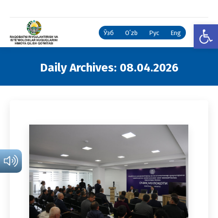
Open
Ўзб
Oʻzb
Рус
Eng
Daily Archives:
08.04.2026
You are here: