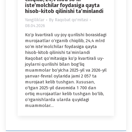
iste’molchilar foydasiga qayta
hisob-kitob qilinishi ta’minlandi
Yangiliklar
By
Raqobat qo'mitasi
08.04.2026
Ko‘p kvartirali uy-joy qurilishi borasidagi
murojaatlar o‘rganib chiqilib, 24,4 mlrd
so‘m iste’molchilar foydasiga qayta
hisob-kitob qilinishi ta’minlandi
Raqobat qo‘mitasiga ko‘p kvartirali uy-
joylarni qurilishi bilan bog‘liq
muammolar bo‘yicha 2025-yil va 2026-yil
yanvar-fevral oylarida jami 2 057 ta
murojaat kelib tushgan. Xususan,
o‘tgan 2025-yil davomida 1 700 dan
ortiq murojaatlar kelib tushgan bo‘lib,
o‘rganishlarda ularda quyidagi
muammolar…