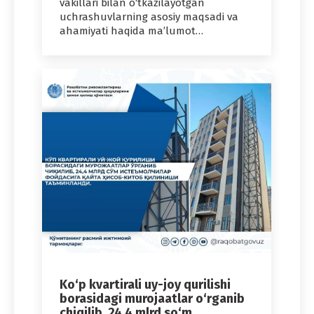
vakillari bilan o‘tkazilayotgan
uchrashuvlarning asosiy maqsadi va
ahamiyati haqida ma’lumot…
Ko‘p kvartirali uy-joy qurilishi
borasidagi murojaatlar o‘rganib
chiqilib, 24,4 mlrd so‘m