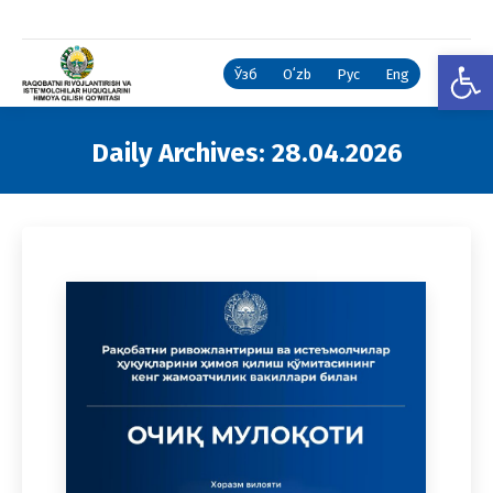
Open
Ўзб
Oʻzb
Рус
Eng
Daily Archives:
28.04.2026
You are here: