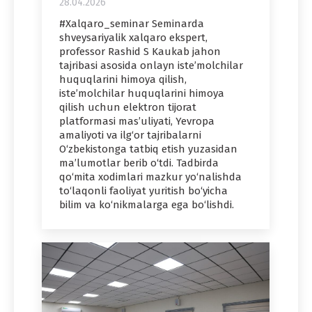
28.04.2026
#Xalqaro_seminar Seminarda
shveysariyalik xalqaro ekspert,
professor Rashid S Kaukab jahon
tajribasi asosida onlayn iste’molchilar
huquqlarini himoya qilish,
iste’molchilar huquqlarini himoya
qilish uchun elektron tijorat
platformasi mas’uliyati, Yevropa
amaliyoti va ilg‘or tajribalarni
O‘zbekistonga tatbiq etish yuzasidan
ma’lumotlar berib o‘tdi. Tadbirda
qo‘mita xodimlari mazkur yo‘nalishda
to‘laqonli faoliyat yuritish bo‘yicha
bilim va ko‘nikmalarga ega bo‘lishdi.