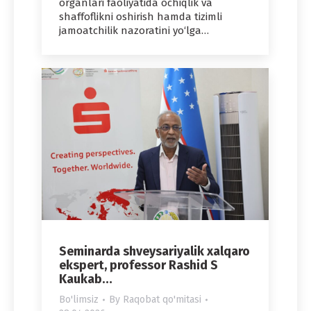
organlari faoliyatida ochiqlik va
shaffoflikni oshirish hamda tizimli
jamoatchilik nazoratini yo‘lga…
Seminarda shveysariyalik xalqaro
ekspert, professor Rashid S
Kaukab…
Bo'limsiz
By
Raqobat qo'mitasi