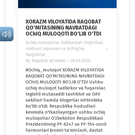
XORAZM VILOYATIDA RAQOBAT
QO‘MITASINING NAVBATDAGI
OChIQ MULOQOTI BO‘LIB O‘TDI
Ochiq muloqotlar
,
Rahbariyat chiqishlari,
matbuot anjumani va brifinglar
,
Yangiliklar
By
Raqobat qo'mitasi
28.04.2026
#Ochiq_muloqot XORAZM VILOYATIDA
RAQOBAT QO‘MITASINING NAVBATDAGI
OChIQ MULOQOTI BO‘LIB O‘TDI Ushbu
ochiq muloqot tadbirkor va fuqarolar,
tegishli mutasaddi tashkilot va OAV
vakillari hamda blogerlar ishtirokida
bo‘lib o‘tdi. Respublika hududlari
kesimida o‘tkazilayotgan ushbu ochiq
muloqotlar O‘zbekiston Respublikasi
Prezidentining PF-6247 va PF-154-sonli
Farmonlari ijrosini ta’minlash, davlat