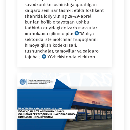
savodxonlikni oshirishga qaratilgan
xalqaro seminar tashkil etildi Toshkent
shahrida joriy yilning 28–29-aprel
kunlari bo‘lib o‘tayotgan ushbu
tadbirda quyidagi dolzarb mavzular
muhokama qilinmoqda:
“Moliya
sektorida iste’molchilar huquqlarini
himoya qilish kodeksi sari:
tushunchalar, tamoyillar va xalqaro
tajriba”;
“O‘zbekistonda elektron…