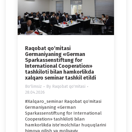
Raqobat qo‘mitasi
Germaniyaning «German
Sparkassenstiftung for
International Cooperation»
tashkiloti bilan hamkorlikda
xalqaro seminar tashkil etildi
Bo'limsiz
By
Raqobat qo'mitasi
28.04.2026
#Xalqaro_seminar Raqobat qo‘mitasi
Germaniyaning «German
Sparkassenstiftung for International
Cooperation» tashkiloti bilan
hamkorlikda iste’molchilar huquqlarini
himoya qilish va moliyaviy