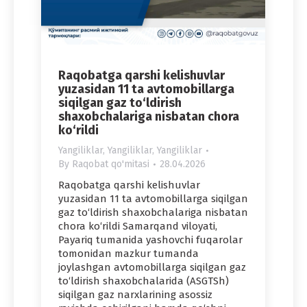
Raqobatga qarshi kelishuvlar
yuzasidan 11 ta avtomobillarga
siqilgan gaz to‘ldirish
shaxobchalariga nisbatan chora
ko‘rildi
Yangiliklar
,
Yangiliklar
,
Yangiliklar
By
Raqobat qo'mitasi
28.04.2026
Raqobatga qarshi kelishuvlar
yuzasidan 11 ta avtomobillarga siqilgan
gaz to‘ldirish shaxobchalariga nisbatan
chora ko‘rildi Samarqand viloyati,
Payariq tumanida yashovchi fuqarolar
tomonidan mazkur tumanda
joylashgan avtomobillarga siqilgan gaz
to‘ldirish shaxobchalarida (ASGTSh)
siqilgan gaz narxlarining asossiz