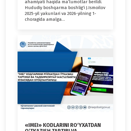
ahamiyati haqida ma’lumotlar berildi.
Hududiy boshqarma boshlig‘i J.Ismoilov
2025-yil yakunlari va 2026-yilning 1-
choragida amalga…
«IMEI» KODLARINI RO‘YXATDAN
O‘TKAZISH TARTIBI VA