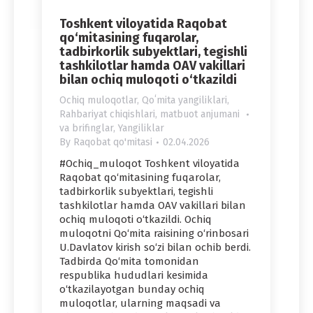
Toshkent viloyatida Raqobat
qo‘mitasining fuqarolar,
tadbirkorlik subyektlari, tegishli
tashkilotlar hamda OAV vakillari
bilan ochiq muloqoti o‘tkazildi
Ochiq muloqotlar
,
Qoʻmita yangiliklari
,
Rahbariyat chiqishlari, matbuot anjumani
va brifinglar
,
Yangiliklar
By
Raqobat qo'mitasi
02.04.2026
#Ochiq_muloqot Toshkent viloyatida
Raqobat qo‘mitasining fuqarolar,
tadbirkorlik subyektlari, tegishli
tashkilotlar hamda OAV vakillari bilan
ochiq muloqoti o‘tkazildi. Ochiq
muloqotni Qo‘mita raisining o‘rinbosari
U.Davlatov kirish so‘zi bilan ochib berdi.
Tadbirda Qo‘mita tomonidan
respublika hududlari kesimida
o‘tkazilayotgan bunday ochiq
muloqotlar, ularning maqsadi va