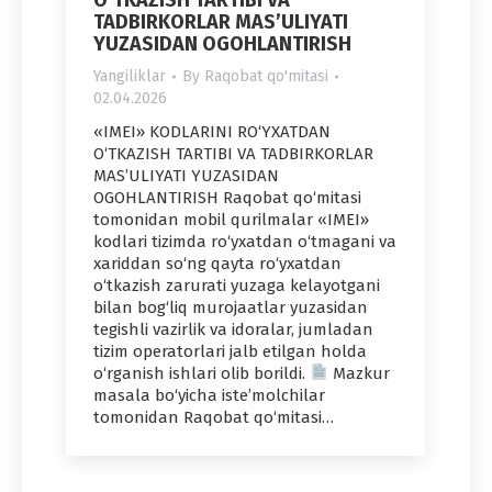
TADBIRKORLAR MAS’ULIYATI
YUZASIDAN OGOHLANTIRISH
Yangiliklar
By
Raqobat qo'mitasi
02.04.2026
«IMEI» KODLARINI RO‘YXATDAN
O‘TKAZISH TARTIBI VA TADBIRKORLAR
MAS’ULIYATI YUZASIDAN
OGOHLANTIRISH Raqobat qo‘mitasi
tomonidan mobil qurilmalar «IMEI»
kodlari tizimda ro‘yxatdan o‘tmagani va
xariddan so‘ng qayta ro‘yxatdan
o‘tkazish zarurati yuzaga kelayotgani
bilan bog‘liq murojaatlar yuzasidan
tegishli vazirlik va idoralar, jumladan
tizim operatorlari jalb etilgan holda
o‘rganish ishlari olib borildi.
Mazkur
masala bo‘yicha iste’molchilar
tomonidan Raqobat qo‘mitasi…