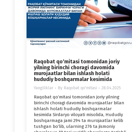
Raqobat qo‘mitasi tomonidan joriy
yilning birinchi choragi davomida
murojaatlar bilan ishlash holati
hududiy boshqarmalar kesimida
Yangiliklar
By
Raqobat qo'mitasi
28.04.2025
Raqobat qo‘mitasi tomonidan joriy yilning
birinchi choragi davomida murojaatlar bilan
ishlash holati hududiy boshqarmalar
kesimida Sirdaryo viloyati misolida, Hududiy
boshqarmaga jami 294 ta murojaatlar kelib
tushgan bo‘lib, ularning 276 ta jismoniy