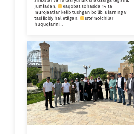
shaxslar va 18 tasi yuridik shaxslarga tegishli.
Jumladan,
Raqobat sohasida 14 ta
murojaatlar kelib tushgan bo‘lib, ularning 8
tasi ijobiy hal etilgan.
Iste’molchilar
huquqlarini…