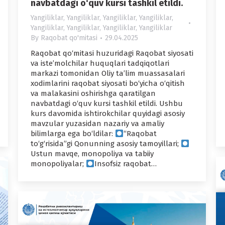
navbatdagi o‘quv kursi tashkil etildi.
Yangiliklar
,
Yangiliklar
,
Yangiliklar
,
Yangiliklar
,
Yangiliklar
,
Yangiliklar
,
Yangiliklar
,
Yangiliklar
By
Raqobat qo'mitasi
29.04.2025
Raqobat qo‘mitasi huzuridagi Raqobat siyosati
va iste’molchilar huquqlari tadqiqotlari
markazi tomonidan Oliy ta’lim muassasalari
xodimlarini raqobat siyosati bo‘yicha o‘qitish
va malakasini oshirishga qaratilgan
navbatdagi o‘quv kursi tashkil etildi. Ushbu
kurs davomida ishtirokchilar quyidagi asosiy
mavzular yuzasidan nazariy va amaliy
bilimlarga ega bo‘ldilar:
“Raqobat
to‘g‘risida”gi Qonunning asosiy tamoyillari;
Ustun mavqe, monopoliya va tabiiy
monopoliyalar;
Insofsiz raqobat…