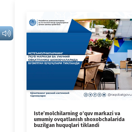
Iste’molchilarning o‘quv markazi va
umumiy ovqatlanish shoxobchalarida
buzilgan huquqlari tiklandi