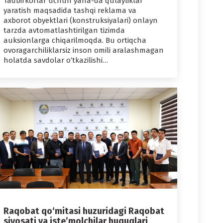
Tadbirkorlar uchun yana-da qulayliklar
yaratish maqsadida tashqi reklama va
axborot obyektlari (konstruksiyalari) onlayn
tarzda avtomatlashtirilgan tizimda
auksionlarga chiqarilmoqda. Bu ortiqcha
ovoragarchiliklarsiz inson omili aralashmagan
holatda savdolar o‘tkazilishi…
Raqobat qo‘mitasi huzuridagi Raqobat
siyosati va iste’molchilar huquqlari