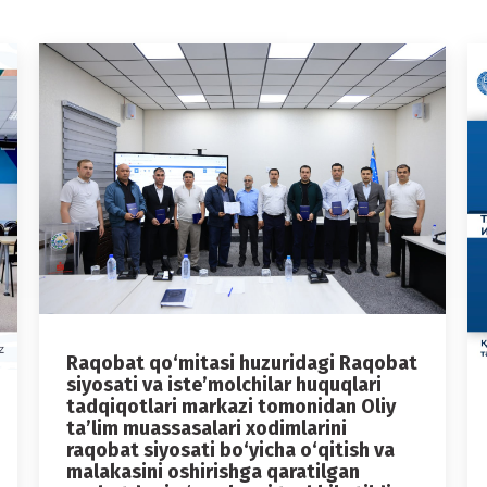
Raqobat qo‘mitasi huzuridagi Raqobat
siyosati va iste’molchilar huquqlari
tadqiqotlari markazi tomonidan Oliy
ta’lim muassasalari xodimlarini
raqobat siyosati bo‘yicha o‘qitish va
malakasini oshirishga qaratilgan