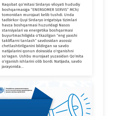
Raqobat qo‘mitasi Sirdaryo viloyati hududiy
boshqarmasiga “ENERGOMER SERVIS” MChJ
tomonidan murojaat kelib tushdi. Unda
tadbirkor Quyi Sirdaryo irrigatsiya tizimlari
havza boshqarmasi huzuridagi Nasos
stansiyalari va energetika boshqarmasi
buyurtmachiligida o‘tkazilgan “eng yaxshi
takliflarni tanlash” savdosidan asossiz
chetlashtirilganini bildirgan va savdo
natijalarini qonun doirasida o‘rganishni
so‘ragan. Ushbu murojaat yuzasidan Qo‘mita
o‘rganish ishlarini olib bordi. Natijada, savdo
jarayonida…