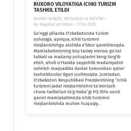
BUXORO VILOYATIGA ICHKI TURIZM
TASHKIL ETILDI
Gender tenglik
,
Maʼnaviyat va maʼrifat
By
Raqobat qo'mitasi
27.04.2025
So‘nggi yillarda O‘zbekistonda turizm
sohasiga, ayniqsa, ichki turizmni
rivojlantirishga alohida e’tibor qaratilmoqda.
Mamlakatimizning boy tarixiy merosi, go‘zal
tabiati va madaniy yutuqlarini keng targ‘ib
etish, aholi o‘rtasida sayyohlik madaniyatini
oshirish maqsadida davlat tomonidan qator
tashabbuslar ilgari surilmoqda. Jumladan,
O‘zbekiston Respublikasi Prezidentining “Ichki
turizmni jadal rivojlantirishni ta’minlash
chora-tadbirlari to‘g‘risida”gi PQ-3514-sonli
qarori mamlakatimizda ichki turizmni
rivojlantirishda muhim huquqiy…