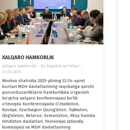
XALQARO HAMKORLIK
Xalqaro hamkorlik
By
Raqobat qo'mitasi
24.04.2025
Moskva shahrida 2025-yilning 22-24-aprel
kunlari MDH davlatlarining raqobatga qarshi
qonunbuzarliklarni hamkorlikda o‘rganish
bo‘yicha xalqaro konferensiyasi bo‘lib
o‘tmoqda Konferensiyada O‘zbekiston,
Rossiya, Ozarbayjon Qozog‘iston, Tojikiston,
Qirg‘iziston, Belarus’, Armaniston, Xitoy hamda
Hindiston davlatlari, Yevroosiyo iqtisodiy
komissiyasi va MDH davlatlarining