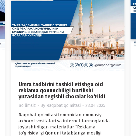
Umra tadbirini tashkil etishga oid
reklama qonunchiligi buzilishi
yuzasidan tegishli choralar ko‘rildi
Bo'limsiz
By
Raqobat qo'mitasi
28.04.2025
Raqobat qo‘mitasi tomonidan ommaviy
axborot vositalari va internet tarmoqlarida
joylashtirilgan materiallar “Reklama
to‘g‘risida”gi Qonuni talablariga mosligi