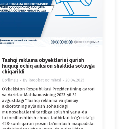
Tashqi reklama obyektlarini qurish
huquqi ochiq auksion shaklida sotuvga
chiqarildi
Bo'limsiz
By
Raqobat qo'mitasi
28.04.2025
O‘zbekiston Respublikasi Prezidentining qarori
va Vazirlar Mahkamasining 2023-yil 31-
avgustdagi “Tashqi reklama va ijtimoiy
axborotning aylanish sohasidagi
munosabatlarni tartibga solishni yana-da
takomillashtirish chora-tadbirlari to‘g‘risida”gi
428-sonli qarori ijrosini ta’minlash maqsadida: