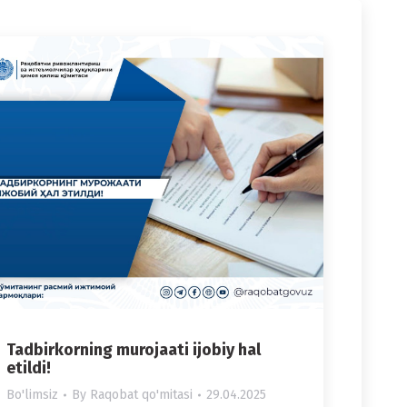
Tadbirkorning murojaati ijobiy hal
etildi!
Bo'limsiz
By
Raqobat qo'mitasi
29.04.2025