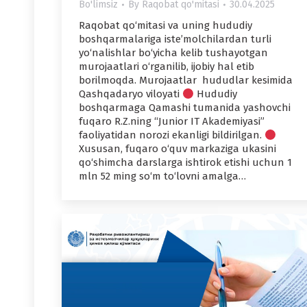
Bo'limsiz
By
Raqobat qo'mitasi
30.04.2025
Raqobat qo‘mitasi va uning hududiy
boshqarmalariga iste’molchilardan turli
yo‘nalishlar bo‘yicha kelib tushayotgan
murojaatlari o‘rganilib, ijobiy hal etib
borilmoqda. Murojaatlar hududlar kesimida
Qashqadaryo viloyati
Hududiy
boshqarmaga Qamashi tumanida yashovchi
fuqaro R.Z.ning “Junior IT Akademiyasi”
faoliyatidan norozi ekanligi bildirilgan.
Xususan, fuqaro o‘quv markaziga ukasini
qo‘shimcha darslarga ishtirok etishi uchun 1
mln 52 ming so‘m to‘lovni amalga…