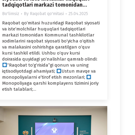
tadqiqotlari markazi tomonidan…
Bo'limsiz
By
Raqobat qo'mitasi
25.04.2025
Raqobat qo‘mitasi huzuridagi Raqobat siyosati
va iste’molchilar huquqlari tadqiqotlari
markazi tomonidan Kommunal tashkilotlar
xodimlarini raqobat siyosati bo‘yicha o‘qitish
va malakasini oshirishga qaratilgan o‘quv
kursi tashkil etildi. Ushbu o‘quv kursi
doirasida quyidagi yo‘nalishlar qamrab olindi:
“Raqobat to‘g‘risida”gi qonun va uning
iqtisodiyotdagi ahamiyati;
Ustun mavqe va
monopoliyalarni e’tirof etish mezonlari;
Monopoliyaga qarshi komplayens tizimini joriy
etish talablari;…