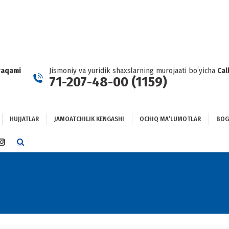
HUJJATLAR
JAMOATCHILIK KENGASHI
OCHIQ MAʼLUMOTLAR
GʻLANISH
raqami
Jismoniy va yuridik shaxslarning murojaati boʻyicha
Cal
71-207-48-00 (1159)
HUJJATLAR
JAMOATCHILIK KENGASHI
OCHIQ MAʼLUMOTLAR
BOG
TTER
INSTAGRAM
E
PAGE
NS
OPENS
IN
NEW
DOW
WINDOW