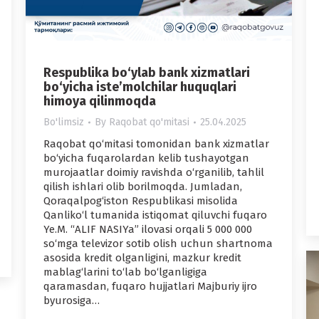
Respublika bo‘ylab bank xizmatlari
bo‘yicha iste’molchilar huquqlari
himoya qilinmoqda
Bo'limsiz
By
Raqobat qo'mitasi
25.04.2025
Raqobat qo‘mitasi tomonidan bank xizmatlar
bo‘yicha fuqarolardan kelib tushayotgan
murojaatlar doimiy ravishda o‘rganilib, tahlil
qilish ishlari olib borilmoqda. Jumladan,
Qoraqalpog‘iston Respublikasi misolida
Qanliko‘l tumanida istiqomat qiluvchi fuqaro
Ye.M. “ALIF NASIYa” ilovasi orqali 5 000 000
so‘mga televizor sotib olish uchun shartnoma
asosida kredit olganligini, mazkur kredit
mablag‘larini to‘lab bo‘lganligiga
qaramasdan, fuqaro hujjatlari Majburiy ijro
byurosiga…