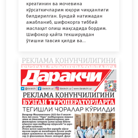
креатинин ва мочевина
кўрсаткичларим юқори чиққанлиги
билдирилган. Бундай натижадан
ажабланиб, шифокорга тиббий
маслаҳат олиш мақсадида бордим.
Шифокор қайта текширувдан
ўтишни тавсия қилди ва…