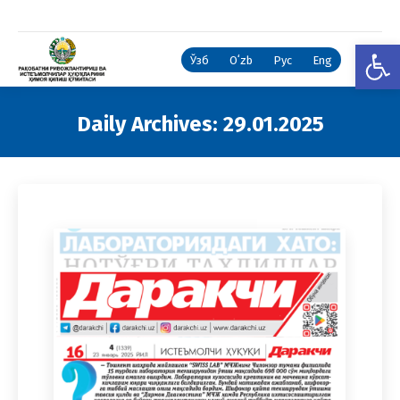
Open
Ўзб
Oʻzb
Рус
Eng
Daily Archives:
29.01.2025
You are here: