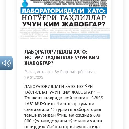
ЛАБОРАТОРИЯДАГИ ХАТО:
НОТЎҒРИ ТАҲЛИЛЛАР УЧУН КИМ
ЖАВОБГАР?
Маълумотлар
By
Raqobat qo'mitasi
29.01.2025
ЛАБОРАТОРИЯДАГИ ХАТО: НОТЎҒРИ
ТАҲЛИЛЛАР УЧУН КИМ ЖАВОБГАР? —
Тошкент шаҳрида жойлашган “SWISS
LAB” МЧЖнинг Чилонзор тумани
филиалида 15 турдаги лаборатория
текширувидан ўтиш мақсадида 698
000 сўм миқдордаги тўловни амалга
оширдим. Лаборатория хулосасида