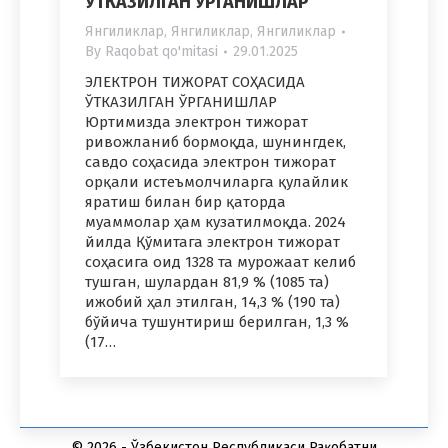
ЎТКАЗИЛГАН ЎРГАНИШЛАР
Янгиликлар
,
Янгиликлар
,
Янгиликлар
By
Raqobat qo'mitasi
29.01.2025
ЭЛЕКТРОН ТИЖОРАТ СОҲАСИДА
ЎТКАЗИЛГАН ЎРГАНИШЛАР
Юртимизда электрон тижорат
ривожланиб бормоқда, шунингдек,
савдо соҳасида электрон тижорат
орқали истеъмолчиларга қулайлик
яратиш билан бир қаторда
муаммолар ҳам кузатилмоқда. 2024
йилда Қўмитага электрон тижорат
соҳасига оид 1328 та мурожаат келиб
тушган, шулардан 81,9 % (1085 та)
ижобий ҳал этилган, 14,3 % (190 та)
бўйича тушунтириш берилган, 1,3 %
(17…
© 2026 - Ўзбекистон Республикаси Рақобатни