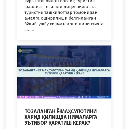
кўрсатиш билан боғлиқ туристик
фаолият тегишли лицензияга эга
туристик ташкилотлар томонидан
амалга оширилиши белгиланган
бўлиб, ушбу хизматларни лицензияга
эга…
ТОЗАЛАНГАН ЁҒ МАҲСУЛОТИНИ
ХАРИД ҚИЛИШДА НИМАЛАРГА
ЭЪТИБОР ҚАРАТИШ КЕРАК?