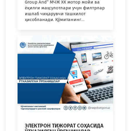
Group And” МЧЖ ХК мотор мойи ва
ёқилғи маҳсулотлари учун филтрлар
ишлаб чиқарувчи ташкилот
ҳисобланади. Қўмитанинг…
ЭЛЕКТРОН ТИЖОРАТ СОҲАСИДА