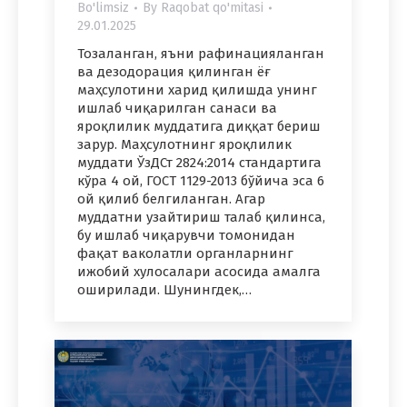
Bo'limsiz
By
Raqobat qo'mitasi
29.01.2025
Тозаланган, яъни рафинацияланган
ва дезодорация қилинган ёғ
маҳсулотини харид қилишда унинг
ишлаб чиқарилган санаси ва
яроқлилик муддатига диққат бериш
зарур. Маҳсулотнинг яроқлилик
муддати ЎзДСт 2824:2014 стандартига
кўра 4 ой, ГОСТ 1129-2013 бўйича эса 6
ой қилиб белгиланган. Агар
муддатни узайтириш талаб қилинса,
бу ишлаб чиқарувчи томонидан
фақат ваколатли органларнинг
ижобий хулосалари асосида амалга
оширилади. Шунингдек,…