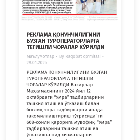
РЕКЛАМА ҚОНУНЧИЛИГИНИ
БУЗГАН ТУРОПЕРАТОРЛАРГА
ТЕГИШЛИ ЧОРАЛАР КЎРИЛДИ
Маълумотлар
By
Raqobat qo'mitasi
29.01.2025
РЕКЛАМА ҚОНУНЧИЛИГИНИ БУЗГАН
ТУРОПЕРАТОРЛАРГА ТЕГИШЛИ
ЧОРАЛАР КЎРИЛДИ Вазирлар
Маҳкамасининг 2024 йил 12
октябрдаги “Умра” тадбирларини
ташкил этиш ва ўтказиш билан
боғлиқ чора-тадбирларни янада
такомиллаштириш тўғрисида”ги
668-сонли қарорига мувофиқ, “Умра”
тадбирларини ташкил этиш ва
ўтказишга оид хизматларни