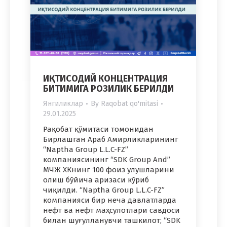
ИҚТИСОДИЙ КОНЦЕНТРАЦИЯ
БИТИМИГА РОЗИЛИК БЕРИЛДИ
Янгиликлар
By
Raqobat qo'mitasi
29.01.2025
Рақобат қўмитаси томонидан
Бирлашган Араб Амирликларининг
“Naptha Group L.L.C-FZ”
компаниясининг “SDK Group And”
МЧЖ ХКнинг 100 фоиз улушларини
олиш бўйича аризаси кўриб
чиқилди. “Naptha Group L.L.C-FZ”
компанияси бир неча давлатларда
нефт ва нефт маҳсулотлари савдоси
билан шуғулланувчи ташкилот; “SDK