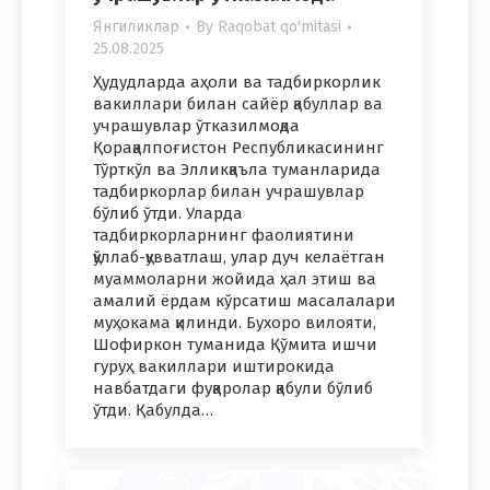
Янгиликлар
By
Raqobat qo'mitasi
25.08.2025
Ҳудудларда аҳоли ва тадбиркорлик
вакиллари билан сайёр қабуллар ва
учрашувлар ўтказилмоқда
Қорақалпоғистон Республикасининг
Тўрткўл ва Элликқаъла туманларида
тадбиркорлар билан учрашувлар
бўлиб ўтди. Уларда
тадбиркорларнинг фаолиятини
қўллаб-қувватлаш, улар дуч келаётган
муаммоларни жойида ҳал этиш ва
амалий ёрдам кўрсатиш масалалари
муҳокама қилинди. Бухоро вилояти,
Шофиркон туманида Қўмита ишчи
гуруҳ вакиллари иштирокида
навбатдаги фуқаролар қабули бўлиб
ўтди. Қабулда…