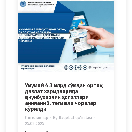
Умумий 4.3 млрд сўмдан ортиқ
давлат харидларида
қонунбузарлик ҳолатлари
аниқланиб, тегишли чоралар
кўрилди
Янгиликлар
By
Raqobat qo'mitasi
25.08.2025