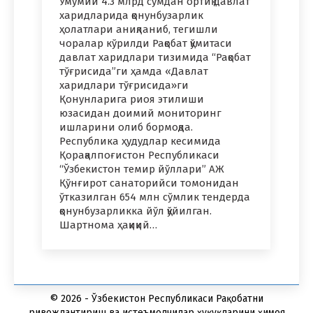
Умумий 4.3 млрд сўмдан ортиқ давлат
харидларида қонунбузарлик
ҳолатлари аниқланиб, тегишли
чоралар кўрилди Рақобат қўмитаси
давлат харидлари тизимида “Рақобат
тўғрисида”ги ҳамда «Давлат
харидлари тўғрисида»ги
Қонунларига риоя этилиши
юзасидан доимий мониторинг
ишларини олиб бормоқда.
Республика ҳудудлар кесимида
Қорақалпоғистон Республикаси
“Ўзбекистон темир йўллари” АЖ
Қўнғирот санаторийси томонидан
ўтказилган 654 млн сўмлик тендерда
қонунбузарликка йўл қўйилган.
Шартнома ҳақиқий…
© 2026 - Ўзбекистон Республикаси Рақобатни
ривожлантириш ва истеъмолчилар ҳуқуқларини ҳимоя