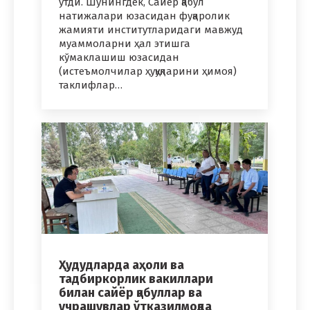
ўтди. Шунингдек, Сайёр қабул
натижалари юзасидан фуқаролик
жамияти институтларидаги мавжуд
муаммоларни ҳал этишга
кўмаклашиш юзасидан
(истеъмолчилар ҳуқуқларини ҳимоя)
таклифлар…
Ҳудудларда аҳоли ва
тадбиркорлик вакиллари
билан сайёр қабуллар ва
учрашувлар ўтказилмоқда