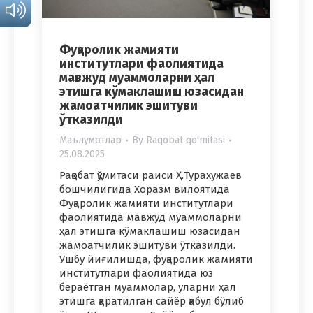
Фуқаролик жамияти
институтлари фаолиятида
мавжуд муаммоларни ҳал
этишга кўмаклашиш юзасидан
жамоатчилик эшитуви
ўтказилди
Маълумотлар
By
Raqobat qo'mitasi
25.08.2025
Рақобат қўмитаси раиси Ҳ.Турахужаев
бошчилигида Хоразм вилоятида
Фуқаролик жамияти институтлари
фаолиятида мавжуд муаммоларни
ҳал этишга кўмаклашиш юзасидан
жамоатчилик эшитуви ўтказилди.
Ушбу йиғилишда, фуқаролик жамияти
институтлари фаолиятида юз
бераётган муаммолар, уларни ҳал
этишга қаратилган сайёр қабул бўлиб