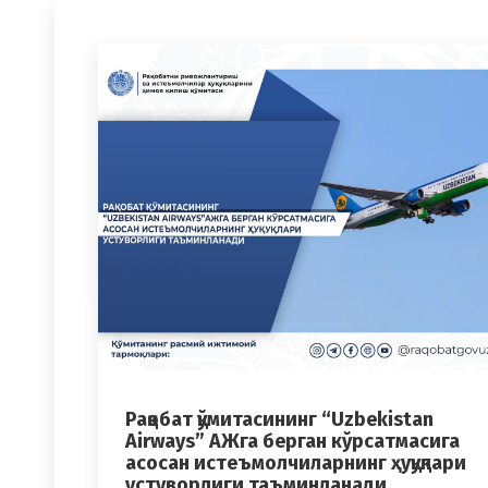
Рақобат қўмитасининг “Uzbekistan
Airways” АЖга берган кўрсатмасига
асосан истеъмолчиларнинг ҳуқуқлари
устуворлиги таъминланади