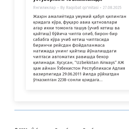
Янгиликлар
By
Raqobat qo'mitasi
27.08.2025
Жаҳон амалиётида умумий қабул қилинган
қоидага кўра, фуқаро авиа қатновлари
агар икки томонга ташув (учиб кетиш ва
қайтиш) бўйича чипта олиб, бирон-бир
сабабга кўра учиб кетиш чиптасида
биринчи рейсдан фойдаланмаса
натижада унинг қайтиш йўналишдаги
чиптаси автоматик равишда бекор
қилинади. Хусусан, “Uzbekistan Airways” АЖ
ҳам айнан Ўзбекистон Республикаси Адлия
вазирлигида 29.06.2011 йилда рўйхатдан
ўтказилган 2238-сонли қоидага…