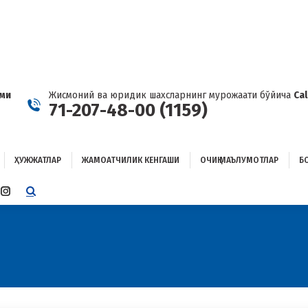
ҲУЖЖАТЛАР
ЖАМОАТЧИЛИК КЕНГАШИ
ОЧИҚ МАЪЛУМОТЛАР
ОҒЛАНИШ
ами
Жисмоний ва юридик шахсларнинг мурожаати бўйича
Ca
71-207-48-00 (1159)
ҲУЖЖАТЛАР
ЖАМОАТЧИЛИК КЕНГАШИ
ОЧИҚ МАЪЛУМОТЛАР
Б
E
TTER
INSTAGRAM
E
PAGE
ENS
OPENS
IN
W
NEW
W
NDOW
WINDOW