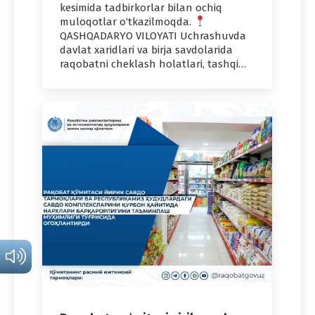
kesimida tadbirkorlar bilan ochiq
muloqotlar o‘tkazilmoqda.
QASHQADARYO VILOYATI Uchrashuvda
davlat xaridlari va birja savdolarida
raqobatni cheklash holatlari, tashqi…