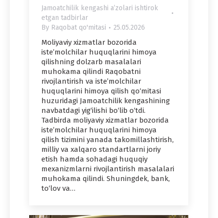
Jamoatchilik kengashi aʼzolari ishtirok
etgan tadbirlar
By
Raqobat qo'mitasi
25.05.2026
Moliyaviy xizmatlar bozorida
iste’molchilar huquqlarini himoya
qilishning dolzarb masalalari
muhokama qilindi Raqobatni
rivojlantirish va iste’molchilar
huquqlarini himoya qilish qo‘mitasi
huzuridagi Jamoatchilik kengashining
navbatdagi yig‘ilishi bo‘lib o‘tdi.
Tadbirda moliyaviy xizmatlar bozorida
iste’molchilar huquqlarini himoya
qilish tizimini yanada takomillashtirish,
milliy va xalqaro standartlarni joriy
etish hamda sohadagi huquqiy
mexanizmlarni rivojlantirish masalalari
muhokama qilindi. Shuningdek, bank,
to‘lov va…