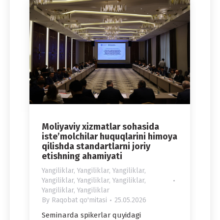
Moliyaviy xizmatlar sohasida
iste’molchilar huquqlarini himoya
qilishda standartlarni joriy
etishning ahamiyati
Yangiliklar
,
Yangiliklar
,
Yangiliklar
,
Yangiliklar
,
Yangiliklar
,
Yangiliklar
,
Yangiliklar
,
Yangiliklar
By
Raqobat qo'mitasi
25.05.2026
Seminarda spikerlar quyidagi