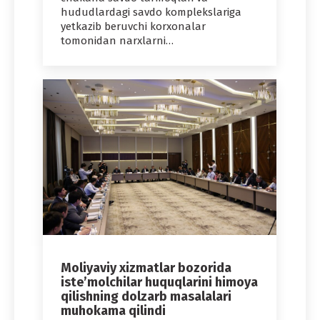
hududlardagi savdo komplekslariga
yetkazib beruvchi korxonalar
tomonidan narxlarni…
Moliyaviy xizmatlar bozorida
iste’molchilar huquqlarini himoya
qilishning dolzarb masalalari
muhokama qilindi