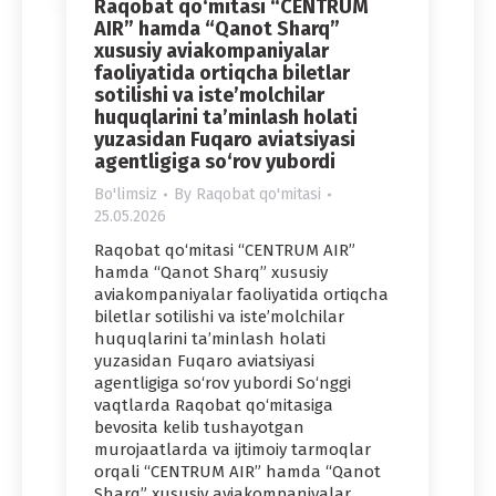
Raqobat qo‘mitasi “CENTRUM
AIR” hamda “Qanot Sharq”
xususiy aviakompaniyalar
faoliyatida ortiqcha biletlar
sotilishi va iste’molchilar
huquqlarini ta’minlash holati
yuzasidan Fuqaro aviatsiyasi
agentligiga so‘rov yubordi
Bo'limsiz
By
Raqobat qo'mitasi
25.05.2026
Raqobat qo‘mitasi “CENTRUM AIR”
hamda “Qanot Sharq” xususiy
aviakompaniyalar faoliyatida ortiqcha
biletlar sotilishi va iste’molchilar
huquqlarini ta’minlash holati
yuzasidan Fuqaro aviatsiyasi
agentligiga so‘rov yubordi So‘nggi
vaqtlarda Raqobat qo‘mitasiga
bevosita kelib tushayotgan
murojaatlarda va ijtimoiy tarmoqlar
orqali “CENTRUM AIR” hamda “Qanot
Sharq” xususiy aviakompaniyalar