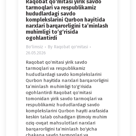
Raqobat qo‘mitasi yirik savdo
tarmoqlari va respublikamiz
hududlardagi savdo
komplekslarini Qurbon hayitida
narxlari barqarorligini ta’minlash
muhimligi to‘g‘risida
ogohlantirdi
Bo'limsiz
By
Raqobat qo'mitasi
26.05.2026
Raqobat qo‘mitasi yirik savdo
tarmoqlari va respublikamiz
hududlardagi savdo komplekslarini
Qurbon hayitida narxlari barqarorligini
ta’minlash muhimligi to‘g‘risida
ogohlantirdi Raqobat qo‘mitasi
tomonidan yirik savdo tarmoqlari va
respublikamiz hududlardagi savdo
komplekslarini Qurbon hayiti arafasida
keskin talab oshadigan ijtimoiy muhim
oziq-ovqat mahsulotlari narxlari
barqarorligini ta’minlash bo‘yicha
chakana savdo tarmoqlari va