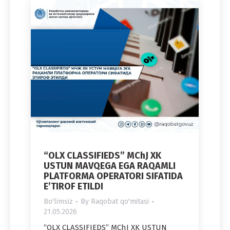
“OLX CLASSIFIEDS” MChJ XK
USTUN MAVQEGA EGA RAQAMLI
PLATFORMA OPERATORI SIFATIDA
E’TIROF ETILDI
Bo'limsiz
By
Raqobat qo'mitasi
21.05.2026
“OLX CLASSIFIEDS” MChJ XK USTUN