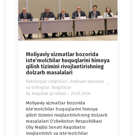
Moliyaviy xizmatlar bozorida
iste’molchilar huquqlarini himoya
qilish tizimini rivojlantirishning
dolzarb masalalari
Rahbariyat chiqishlari, matbuot anjumani
va brifinglar
,
Yangiliklar
By
Raqobat qo'mitasi
25.05.2026
Moliyaviy xizmatlar bozorida
iste’molchilar huquqlarini himoya
qilish tizimini rivojlantirishning dolzarb
masalalari O‘zbekiston Respublikasi
Oliy Majlisi Senati Raqobatni
rivojlantirish va iste’molchilar