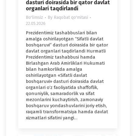
dasturi doirasida bir qator davlat
organlari taqdirlandi
Bo'limsiz
By
Raqobat qo'mitasi
22.05.2026
Prezidentimiz tashabbuslari bilan
amalga oshirilayotgan “Sifatli davlat
boshqaruvi” dasturi doirasida bir qator
davlat organlari taqdirlandi Hurmatli
Prezidentimiz tashabbusi hamda
Birlashgan Arab Amirliklari Hukumati
bilan hamkorlikda amalga
oshirilayotgan «Sifatli davlat
boshqaruvi» dasturi doirasida davlat
organlari o‘z faoliyatida shaffoflik,
qonuniylik, samaradorlik va sifat
mezonlarini kuchaytirish, zamonaviy
boshqaruv yondashuvlarini joriy etish,
raqamli transformatsiya hamda davlat
xizmatlari sifatini yangi…