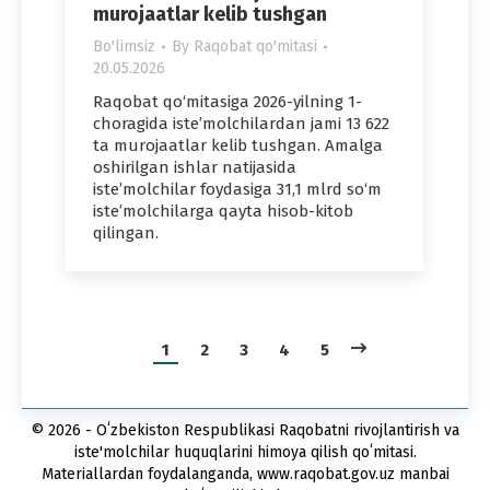
murojaatlar kelib tushgan
Bo'limsiz
By
Raqobat qo'mitasi
20.05.2026
Raqobat qo‘mitasiga 2026-yilning 1-
choragida iste’molchilardan jami 13 622
ta murojaatlar kelib tushgan. Amalga
oshirilgan ishlar natijasida
iste’molchilar foydasiga 31,1 mlrd so‘m
iste’molchilarga qayta hisob-kitob
qilingan.
1
2
3
4
5
© 2026 - Oʻzbekiston Respublikasi Raqobatni rivojlantirish va
iste'molchilar huquqlarini himoya qilish qoʻmitasi.
Materiallardan foydalanganda, www.raqobat.gov.uz manbai