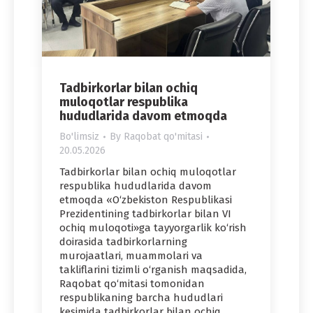
Tadbirkorlar bilan ochiq
muloqotlar respublika
hududlarida davom etmoqda
Bo'limsiz
By
Raqobat qo'mitasi
20.05.2026
Tadbirkorlar bilan ochiq muloqotlar
respublika hududlarida davom
etmoqda «O‘zbekiston Respublikasi
Prezidentining tadbirkorlar bilan VI
ochiq muloqoti»ga tayyorgarlik ko‘rish
doirasida tadbirkorlarning
murojaatlari, muammolari va
takliflarini tizimli o‘rganish maqsadida,
Raqobat qo‘mitasi tomonidan
respublikaning barcha hududlari
kesimida tadbirkorlar bilan ochiq