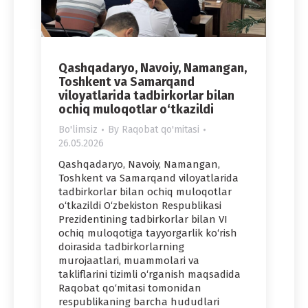
Qashqadaryo, Navoiy, Namangan,
Toshkent va Samarqand
viloyatlarida tadbirkorlar bilan
ochiq muloqotlar o‘tkazildi
Bo'limsiz
By
Raqobat qo'mitasi
26.05.2026
Qashqadaryo, Navoiy, Namangan,
Toshkent va Samarqand viloyatlarida
tadbirkorlar bilan ochiq muloqotlar
o‘tkazildi O‘zbekiston Respublikasi
Prezidentining tadbirkorlar bilan VI
ochiq muloqotiga tayyorgarlik ko‘rish
doirasida tadbirkorlarning
murojaatlari, muammolari va
takliflarini tizimli o‘rganish maqsadida
Raqobat qo‘mitasi tomonidan
respublikaning barcha hududlari