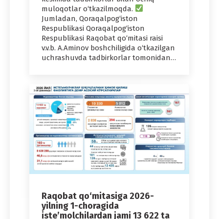
muloqotlar o‘tkazilmoqda.
Jumladan, Qoraqalpog‘iston
Respublikasi Qoraqalpog‘iston
Respublikasi Raqobat qo‘mitasi raisi
v.v.b. A.Aminov boshchiligida o‘tkazilgan
uchrashuvda tadbirkorlar tomonidan…
Raqobat qo‘mitasiga 2026-
yilning 1-choragida
iste’molchilardan jami 13 622 ta