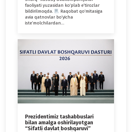
faoliyati yuzasidan ko‘plab e’tirozlar
bildirilmoqda.
Raqobat qo‘mitasiga
avia qatnovlar bo‘yicha
iste’molchilardan…
Prezidentimiz tashabbuslari
bilan amalga oshirilayotgan
“Sifatli davlat boshqaruvi”