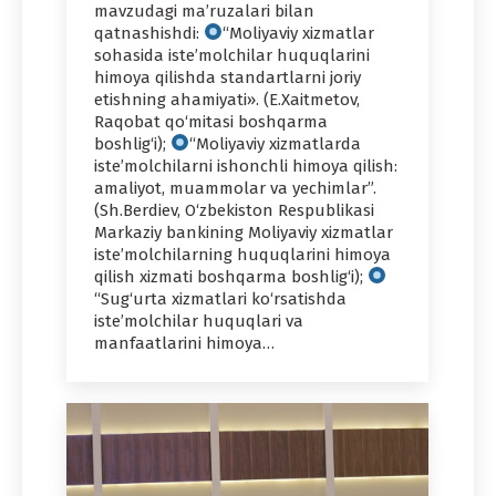
mavzudagi ma’ruzalari bilan
qatnashishdi:
“Moliyaviy xizmatlar
sohasida iste’molchilar huquqlarini
himoya qilishda standartlarni joriy
etishning ahamiyati». (E.Xaitmetov,
Raqobat qo‘mitasi boshqarma
boshlig‘i);
“Moliyaviy xizmatlarda
iste’molchilarni ishonchli himoya qilish:
amaliyot, muammolar va yechimlar”.
(Sh.Berdiev, O‘zbekiston Respublikasi
Markaziy bankining Moliyaviy xizmatlar
iste’molchilarning huquqlarini himoya
qilish xizmati boshqarma boshlig‘i);
“Sug‘urta xizmatlari ko‘rsatishda
iste’molchilar huquqlari va
manfaatlarini himoya…