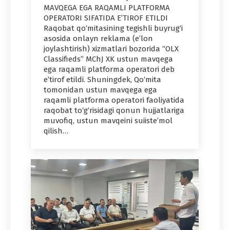
MAVQEGA EGA RAQAMLI PLATFORMA
OPERATORI SIFATIDA E’TIROF ETILDI
Raqobat qo‘mitasining tegishli buyrug‘i
asosida onlayn reklama (e’lon
joylashtirish) xizmatlari bozorida “OLX
Classifieds” MChJ XK ustun mavqega
ega raqamli platforma operatori deb
e’tirof etildi. Shuningdek, Qo‘mita
tomonidan ustun mavqega ega
raqamli platforma operatori faoliyatida
raqobat to‘g‘risidagi qonun hujjatlariga
muvofiq, ustun mavqeini suiiste’mol
qilish…