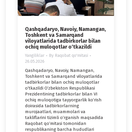
Qashqadaryo, Navoiy, Namangan,
Toshkent va Samarqand
viloyatlarida tadbirkorlar bilan
ochiq muloqotlar o‘tkazildi
Yangiliklar
By
Raqobat qo'mitasi
26.05.2026
Qashqadaryo, Navoiy, Namangan,
Toshkent va Samarqand viloyatlarida
tadbirkorlar bilan ochiq muloqotlar
o‘tkazildi O‘zbekiston Respublikasi
Prezidentining tadbirkorlar bilan VI
ochiq muloqotiga tayyorgarlik ko‘rish
doirasida tadbirkorlarning
murojaatlari, muammolari va
takliflarini tizimli o‘rganish maqsadida
Raqobat qo‘mitasi tomonidan
respublikaning barcha hududlari