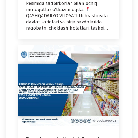
kesimida tadbirkorlar bilan ochiq
muloqotlar o‘tkazilmoqda.
QASHQADARYO VILOYATI Uchrashuvda
davlat xaridlari va birja savdolarida
raqobatni cheklash holatlari, tashqi…