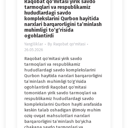
Raqobat qo‘mitasi yirik savdo
tarmoqlari va respublikamiz
hududlardagi savdo
komplekslarini Qurbon hayitida
narxlari barqarorligini ta’minlash
muhimligi to‘g‘risida
ogohlantirdi
Yangiliklar
By
Raqobat qo'mitasi
26.05.2026
Raqobat qo‘mitasi yirik savdo
tarmoqlari va respublikamiz
hududlardagi savdo komplekslarini
Qurbon hayitida narxlari barqarorligini
ta’minlash muhimligi to‘g‘risida
ogohlantirdi Raqobat qo‘mitasi
tomonidan yirik savdo tarmoqlari va
respublikamiz hududlardagi savdo
komplekslarini Qurbon hayiti arafasida
keskin talab oshadigan ijtimoiy muhim
oziq-ovqat mahsulotlari narxlari
barqarorligini ta’minlash bo‘yicha
chakana savdo tarmoqlari va