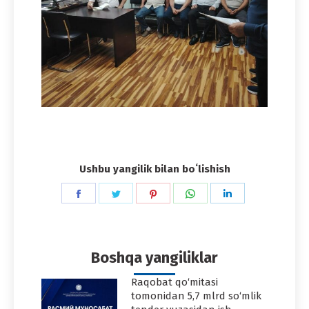
Ushbu yangilik bilan boʻlishish
Share
Share
Share
Share
Share
on
on
on
on
on
Facebook
Twitter
Pinterest
WhatsApp
LinkedIn
Boshqa yangiliklar
Raqobat qo‘mitasi
tomonidan 5,7 mlrd so‘mlik