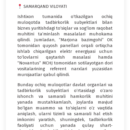
SAMARQAND VILOYATI
Ishtixon tumanida o‘tkazilgan ochiq
muloqotda tadbirkorlik subyektlari bilan
biznes yuritishdagi to‘siqlar va sog‘lom raqobat
muhitini ta’minlash masalalari muhokama
qilindi. Jumladan, “Marjona bazimgohi” OK
tomonidan quyosh panellari orqali ortiqcha
ishlab chiqarilgan elektr energiyasi uchun
to‘lovlarni qaytarish masalasi hamda
“Novantus” MCHJ tomonidan sotilayotgan dori
vositalarining referent narxlari yuzasidan
murojaatlar qabul qilindi.
Bunday ochiq muloqotlar davlat organlari va
tadbirkorlik subyektlari o‘rtasidagi o‘zaro
ishonch va samarali hamkorlik muhitini
yanada mustahkamlash, joylarda mavjud
bo‘lgan muammo va to‘siqlarni o‘z vaqtida
aniqlash, ularni tizimli va samarali hal etish
imkonini yaratish, shuningdek, tadbirkorlik
faoliyati uchun yanada qulay shart-