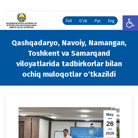
Open
Ўзб
Oʻzb
Рус
Eng
Qashqadaryo, Navoiy, Namangan,
Toshkent va Samarqand
viloyatlarida tadbirkorlar bilan
ochiq muloqotlar o‘tkazildi
You are here:
May
26
2026