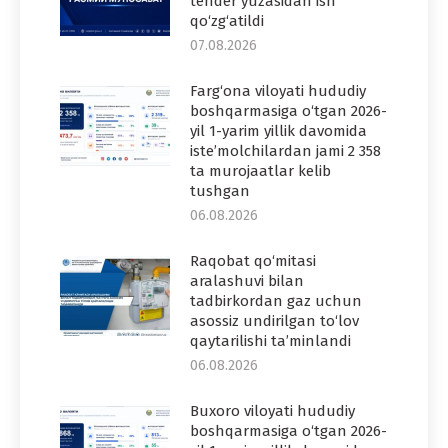
tender yuzasidan ish
qo‘zg‘atildi
07.08.2026
Farg‘ona viloyati hududiy
boshqarmasiga o‘tgan 2026-
yil 1-yarim yillik davomida
iste’molchilardan jami 2 358
ta murojaatlar kelib
tushgan
06.08.2026
Raqobat qo‘mitasi
aralashuvi bilan
tadbirkordan gaz uchun
asossiz undirilgan to‘lov
qaytarilishi ta’minlandi
06.08.2026
Buxoro viloyati hududiy
boshqarmasiga o‘tgan 2026-