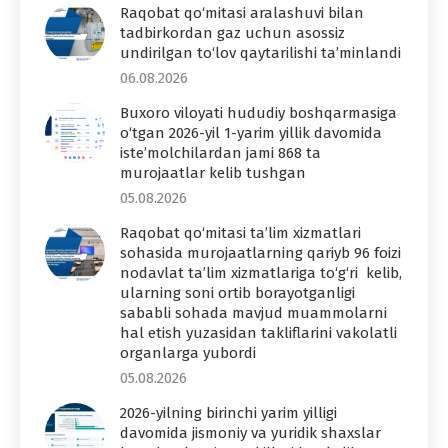
Raqobat qo‘mitasi aralashuvi bilan
tadbirkordan gaz uchun asossiz
undirilgan to‘lov qaytarilishi ta’minlandi
06.08.2026
Buxoro viloyati hududiy boshqarmasiga
o‘tgan 2026-yil 1-yarim yillik davomida
iste’molchilardan jami 868 ta
murojaatlar kelib tushgan
05.08.2026
Raqobat qo‘mitasi ta’lim xizmatlari
sohasida murojaatlarning qariyb 96 foizi
nodavlat ta’lim xizmatlariga to‘g‘ri kelib,
ularning soni ortib borayotganligi
sababli sohada mavjud muammolarni
hal etish yuzasidan takliflarini vakolatli
organlarga yubordi
05.08.2026
2026-yilning birinchi yarim yilligi
davomida jismoniy va yuridik shaxslar