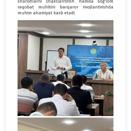
sharoitlarni shakllantirish hamda sog‘lom
raqobat muhitini barqaror rivojlantirishda
muhim ahamiyat kasb etadi.