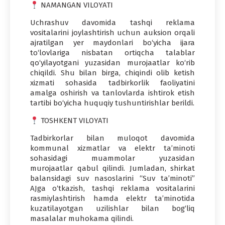
NAMANGAN VILOYATI
Uchrashuv davomida tashqi reklama
vositalarini joylashtirish uchun auksion orqali
ajratilgan yer maydonlari bo‘yicha ijara
to‘lovlariga nisbatan ortiqcha talablar
qo‘yilayotgani yuzasidan murojaatlar ko‘rib
chiqildi. Shu bilan birga, chiqindi olib ketish
xizmati sohasida tadbirkorlik faoliyatini
amalga oshirish va tanlovlarda ishtirok etish
tartibi bo‘yicha huquqiy tushuntirishlar berildi.
TOSHKENT VILOYATI
Tadbirkorlar bilan muloqot davomida
kommunal xizmatlar va elektr ta’minoti
sohasidagi muammolar yuzasidan
murojaatlar qabul qilindi. Jumladan, shirkat
balansidagi suv nasoslarini “Suv ta’minoti”
AJga o‘tkazish, tashqi reklama vositalarini
rasmiylashtirish hamda elektr ta’minotida
kuzatilayotgan uzilishlar bilan bog‘liq
masalalar muhokama qilindi.