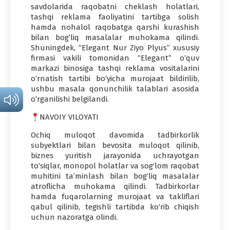
savdolarida raqobatni cheklash holatlari,
tashqi reklama faoliyatini tartibga solish
hamda nohalol raqobatga qarshi kurashish
bilan bog‘liq masalalar muhokama qilindi.
Shuningdek, “Elegant Nur Ziyo Plyus” xususiy
firmasi vakili tomonidan “Elegant” o‘quv
markazi binosiga tashqi reklama vositalarini
o‘rnatish tartibi bo‘yicha murojaat bildirilib,
ushbu masala qonunchilik talablari asosida
o‘rganilishi belgilandi.
NAVOIY VILOYATI
Ochiq muloqot davomida tadbirkorlik
subyektlari bilan bevosita muloqot qilinib,
biznes yuritish jarayonida uchrayotgan
to‘siqlar, monopol holatlar va sog‘lom raqobat
muhitini ta’minlash bilan bog‘liq masalalar
atroflicha muhokama qilindi. Tadbirkorlar
hamda fuqarolarning murojaat va takliflari
qabul qilinib, tegishli tartibda ko‘rib chiqish
uchun nazoratga olindi.