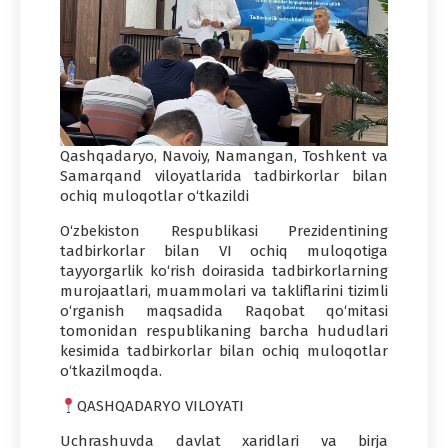
Qashqadaryo, Navoiy, Namangan, Toshkent va
Samarqand viloyatlarida tadbirkorlar bilan
ochiq muloqotlar o‘tkazildi
O‘zbekiston Respublikasi Prezidentining
tadbirkorlar bilan VI ochiq muloqotiga
tayyorgarlik ko‘rish doirasida tadbirkorlarning
murojaatlari, muammolari va takliflarini tizimli
o‘rganish maqsadida Raqobat qo‘mitasi
tomonidan respublikaning barcha hududlari
kesimida tadbirkorlar bilan ochiq muloqotlar
o‘tkazilmoqda.
QASHQADARYO VILOYATI
Uchrashuvda davlat xaridlari va birja