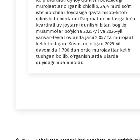
Ko‘p kvartirali uy-joy qurilishi borasidagi
murojaatlar o‘rganib chiqilib, 24,4 mlrd so‘m
iste’molchilar foydasiga qayta hisob-kitob
qilinishi ta’minlandi Raqobat qo‘mitasiga ko‘p
kvartirali uy-joylarni qurilishi bilan bog‘liq
muammolar bo‘yicha 2025-yil va 2026-yil
yanvar-fevral oylarida jami 2 057 ta murojaat
kelib tushgan. Xususan, o‘tgan 2025-yil
davomida 1 700 dan ortiq murojaatlar kelib
tushgan bo‘lib, o‘rganishlarda ularda
quyidagi muammolar…