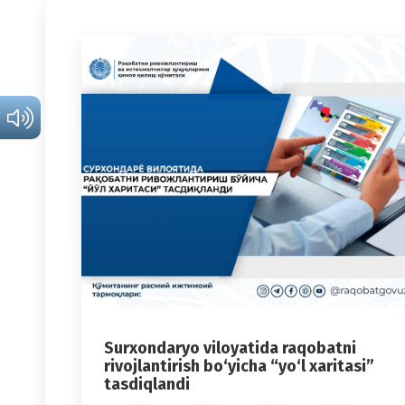
Surxondaryo viloyatida raqobatni
rivojlantirish bo‘yicha “yo‘l xaritasi”
tasdiqlandi