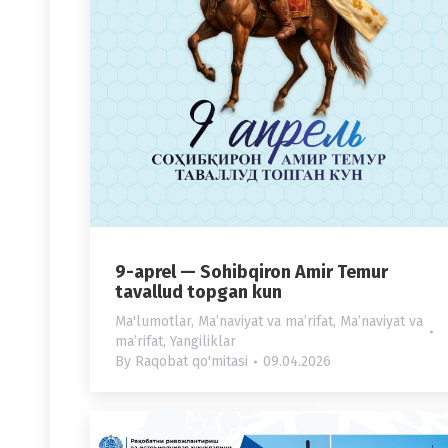
9-aprel — Sohibqiron Amir Temur
tavallud topgan kun
Ma'lumotlar
,
Maʼnaviyat va maʼrifat
,
Maʼnaviyat va
maʼrifat
,
Yangiliklar
By
Raqobat qo'mitasi
09.04.2026