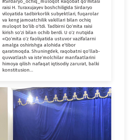
#Sirdaryo_ochiq_muloqot Raqobat qo‘mitasi
raisi H. Turaxujayev boshchiligida Sirdaryo
viloyatida tadbirkorlik subyektlari, fuqarolar
va keng jamoatchilik vakillari bilan ochiq
muloqot bo‘lib o‘tdi. Tadbirni Qo‘mita raisi
kirish so‘zi bilan ochib berdi. U o‘z nutqida
«Qo‘mita o‘z faoliyatida ustuvor vazifalarni
amalga oshirishga alohida e’tibor
qaratmoqda. Shuningdek, raqobatni qo‘llab-
quvvatlash va iste’molchilar manfaatlarini
himoya qilish nafaqat iqtisodiy zarurat, balki
konstitusion…