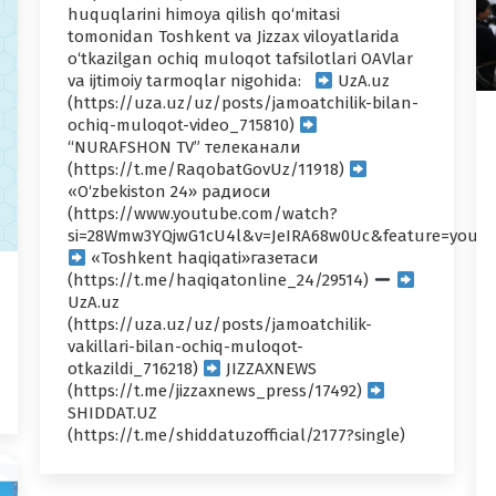
huquqlarini himoya qilish qo‘mitasi
tomonidan Toshkent va Jizzax viloyatlarida
o‘tkazilgan ochiq muloqot tafsilotlari OAVlar
va ijtimoiy tarmoqlar nigohida:
UzA.uz
(https://uza.uz/uz/posts/jamoatchilik-bilan-
ochiq-muloqot-video_715810)
“NURAFSHON TV” телеканали
(https://t.me/RaqobatGovUz/11918)
«O‘zbekiston 24» радиоси
(https://www.youtube.com/watch?
si=28Wmw3YQjwG1cU4l&v=JeIRA68w0Uc&feature=youtu
«Toshkent haqiqati»газетаси
(https://t.me/haqiqatonline_24/29514)
UzA.uz
(https://uza.uz/uz/posts/jamoatchilik-
vakillari-bilan-ochiq-muloqot-
otkazildi_716218)
JIZZAXNEWS
(https://t.me/jizzaxnews_press/17492)
SHIDDAT.UZ
(https://t.me/shiddatuzofficial/2177?single)