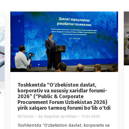
Toshkentda “O‘zbekiston davlat,
korporativ va xususiy xaridlar forumi-
2026” (“Public & Corporate
Procurement Forum Uzbekistan 2026)
yirik xalqaro tarmoq forumi bo‘lib o‘tdi
Bo'limsiz
By
Raqobat qo'mitasi
13.04.2026
Toshkentda “O‘zbekiston davlat, korporativ va