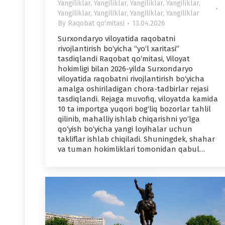
Yangiliklar
,
Yangiliklar
,
Yangiliklar
,
Yangiliklar
,
Yangiliklar
,
Yangiliklar
,
Yangiliklar
,
Yangiliklar
By
Raqobat qo'mitasi
13.04.2026
Surxondaryo viloyatida raqobatni
rivojlantirish bo‘yicha “yo‘l xaritasi”
tasdiqlandi Raqobat qo‘mitasi, Viloyat
hokimligi bilan 2026-yilda Surxondaryo
viloyatida raqobatni rivojlantirish bo‘yicha
amalga oshiriladigan chora-tadbirlar rejasi
tasdiqlandi. Rejaga muvofiq, viloyatda kamida
10 ta importga yuqori bog‘liq bozorlar tahlil
qilinib, mahalliy ishlab chiqarishni yo‘lga
qo‘yish bo‘yicha yangi loyihalar uchun
takliflar ishlab chiqiladi. Shuningdek, shahar
va tuman hokimliklari tomonidan qabul…