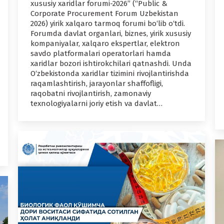
xususiy xaridlar forumi-2026” (“Public &
Corporate Procurement Forum Uzbekistan
2026) yirik xalqaro tarmoq forumi bo‘lib o‘tdi.
Forumda davlat organlari, biznes, yirik xususiy
kompaniyalar, xalqaro ekspertlar, elektron
savdo platformalari operatorlari hamda
xaridlar bozori ishtirokchilari qatnashdi. Unda
O‘zbekistonda xaridlar tizimini rivojlantirishda
raqamlashtirish, jarayonlar shaffofligi,
raqobatni rivojlantirish, zamonaviy
texnologiyalarni joriy etish va davlat…