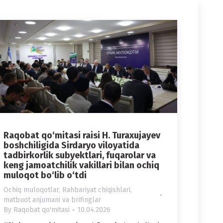
Raqobat qo‘mitasi raisi H. Turaxujayev
boshchiligida Sirdaryo viloyatida
tadbirkorlik subyektlari, fuqarolar va
keng jamoatchilik vakillari bilan ochiq
muloqot bo‘lib o‘tdi
Ochiq muloqotlar
,
Rahbariyat chiqishlari,
matbuot anjumani va brifinglar
By
Raqobat qo'mitasi
10.04.2026