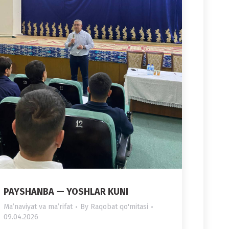
PAYSHANBA — YOSHLAR KUNI
Maʼnaviyat va maʼrifat
By
Raqobat qo'mitasi
09.04.2026