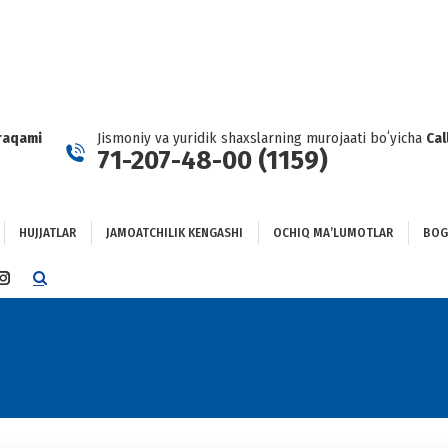
HUJJATLAR
JAMOATCHILIK KENGASHI
OCHIQ MAʼLUMOTLAR
GʻLANISH
raqami
Jismoniy va yuridik shaxslarning murojaati boʻyicha
Cal
71-207-48-00 (1159)
HUJJATLAR
JAMOATCHILIK KENGASHI
OCHIQ MAʼLUMOTLAR
BOG
TTER
INSTAGRAM
E
PAGE
NS
OPENS
IN
NEW
DOW
WINDOW