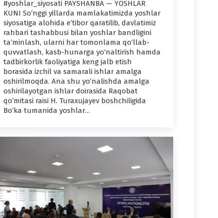
#yoshlar_siyosati PAYSHANBA — YOSHLAR
KUNI So‘nggi yillarda mamlakatimizda yoshlar
siyosatiga alohida e’tibor qaratilib, davlatimiz
rahbari tashabbusi bilan yoshlar bandligini
ta’minlash, ularni har tomonlama qo‘llab-
quvvatlash, kasb-hunarga yo‘naltirish hamda
tadbirkorlik faoliyatiga keng jalb etish
borasida izchil va samarali ishlar amalga
oshirilmoqda. Ana shu yo‘nalishda amalga
oshirilayotgan ishlar doirasida Raqobat
qo‘mitasi raisi H. Turaxujayev boshchiligida
Bo‘ka tumanida yoshlar…