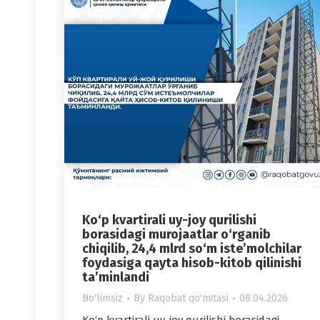
Ko‘p kvartirali uy-joy qurilishi
borasidagi murojaatlar o‘rganib
chiqilib, 24,4 mlrd so‘m iste’molchilar
foydasiga qayta hisob-kitob qilinishi
ta’minlandi
Bo'limsiz
By
Raqobat qo'mitasi
08.04.2026