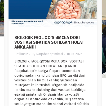
BIOLOGIK FAOL QO‘ShIMChA DORI
VOSITASI SIFATIDA SOTILGAN HOLAT
ANIQLANDI
Bo'limsiz
By
Raqobat qo'mitasi
10.04.2026
BIOLOGIK FAOL QO‘ShIMChA DORI VOSITASI
SIFATIDA SOTILGAN HOLAT ANIQLANDI
Raqobat qo‘mitasiga fuqaro tomonidan
dorixonadan xarid qilingan BFQ tarkibi dori
vositasi bilan bir xil ekanligi yuzasidan
murojaat kelib tushdi. O‘rganish natijasida
ushbu mahsulotning dori vositasi tarkibiga
egaligi aniqlandi. O‘rganishlar vakolatli
organlar ishtirokida o‘tkazilib, BFQ sifatida
sotilayotgan mahsulotni dori vositasi sifatida