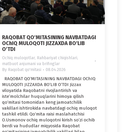
RAQOBAT QO‘MITASINING NAVBATDAGI
OChIQ MULOQOTI JIZZAXDA BO‘LIB
O‘TDI
Ochiq muloqotlar
,
Rahbariyat chiqishlari,
.be)
matbuot anjumani va brifinglar
By
Raqobat qo'mitasi
08.04.2026
RAQOBAT QO‘MITASINING NAVBATDAGI OChIQ
MULOQOTI JIZZAXDA BO‘LIB O‘TDI Jizzax
viloyatida Raqobatni rivojlantirish va
iste’molchilar huquqlarini himoya qilish
qo‘mitasi tomonidan keng jamoatchilik
vakillari ishtirokida navbatdagi ochiq muloqot
tashkil etildi. Qo‘mita raisi maslahatchisi
O.Usmonov ochiq muloqotni kirish so‘zi ochib
berdi va hududlar miqyosida Raqobat
qo‘mitasining jamoatchilik vakillari bilan