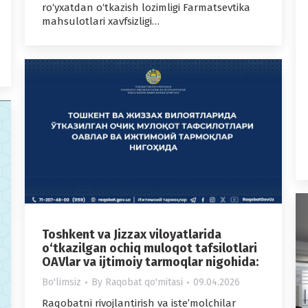
ro‘yxatdan o‘tkazish lozimligi Farmatsevtika
mahsulotlari xavfsizligi…
Toshkent va Jizzax viloyatlarida
o‘tkazilgan ochiq muloqot tafsilotlari
OAVlar va ijtimoiy tarmoqlar nigohida:
Bo'limsiz
By
Raqobat qo'mitasi
09.04.2026
Raqobatni rivojlantirish va iste’molchilar