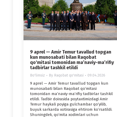
9 aprel — Amir Temur tavallud topgan
kun munosabati bilan Raqobat
qo‘mitasi tomonidan ma’naviy-ma’rifiy
tadbirlar tashkil etildi
Bo'limsiz
By
Raqobat qo'mitasi
09.04.2026
9 aprel — Amir Temur tavallud topgan kun
munosabati bilan Raqobat qo‘mitasi
tomonidan ma’naviy-ma’rifiy tadbirlar tashkil
etildi. Tadbir doirasida poytaxtimizdagi Amir
Temur haykali poyiga gulchambar qo‘yilib,
buyuk sarkarda xotirasiga ehtirom ko‘rsatildi.
Shuningdek, qo‘mita xodimlari uchun