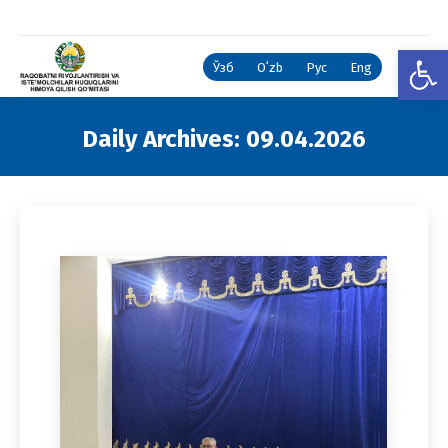
Open
Ўзб
Oʻzb
Рус
Eng
Daily Archives:
09.04.2026
You are here: