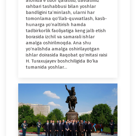
alohida e’tibor qaratilib, davlatimiz
rahbari tashabbusi bilan yoshlar
bandligini ta’minlash, ularni har
tomonlama qo‘llab-quvvatlash, kasb-
hunarga yo‘naltirish hamda
tadbirkorlik faoliyatiga keng jalb etish
borasida izchil va samarali ishlar
amalga oshirilmoqda. Ana shu
yo‘nalishda amalga oshirilayotgan
ishlar doirasida Raqobat qo‘mitasi raisi
H. Turaxujayev boshchiligida Bo‘ka
tumanida yoshlar…