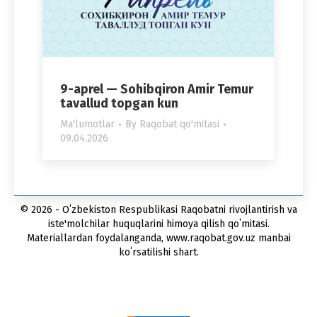
9-aprel — Sohibqiron Amir Temur
tavallud topgan kun
Ma'lumotlar
By
Raqobat qo'mitasi
09.04.2026
© 2026 - Oʻzbekiston Respublikasi Raqobatni rivojlantirish va
iste'molchilar huquqlarini himoya qilish qoʻmitasi.
Materiallardan foydalanganda, www.raqobat.gov.uz manbai
koʻrsatilishi shart.