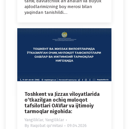
tarixi, davlatchilik an’analari va buyuk
ajdodlarimizning boy merosi bilan
yaqindan tanishildi.…
Toshkent va Jizzax viloyatlarida
o‘tkazilgan ochiq muloqot
tafsilotlari OAVlar va ijtimoiy
tarmoqlar nigohida:
Yangiliklar
,
Yangiliklar
By
Raqobat qo'mitasi
09.04.2026