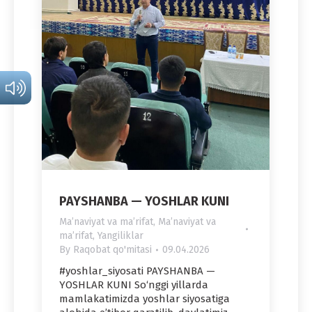
PAYSHANBA — YOSHLAR KUNI
Maʼnaviyat va maʼrifat
,
Maʼnaviyat va
maʼrifat
,
Yangiliklar
By
Raqobat qo'mitasi
09.04.2026
#yoshlar_siyosati PAYSHANBA —
YOSHLAR KUNI So‘nggi yillarda
mamlakatimizda yoshlar siyosatiga