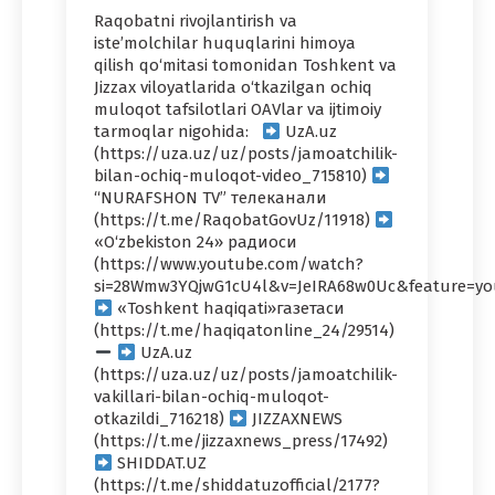
Raqobatni rivojlantirish va
iste’molchilar huquqlarini himoya
qilish qo‘mitasi tomonidan Toshkent va
Jizzax viloyatlarida o‘tkazilgan ochiq
muloqot tafsilotlari OAVlar va ijtimoiy
tarmoqlar nigohida:
UzA.uz
(https://uza.uz/uz/posts/jamoatchilik-
bilan-ochiq-muloqot-video_715810)
“NURAFSHON TV” телеканали
(https://t.me/RaqobatGovUz/11918)
«O‘zbekiston 24» радиоси
(https://www.youtube.com/watch?
si=28Wmw3YQjwG1cU4l&v=JeIRA68w0Uc&feature=yo
«Toshkent haqiqati»газетаси
(https://t.me/haqiqatonline_24/29514)
UzA.uz
(https://uza.uz/uz/posts/jamoatchilik-
vakillari-bilan-ochiq-muloqot-
otkazildi_716218)
JIZZAXNEWS
(https://t.me/jizzaxnews_press/17492)
SHIDDAT.UZ
(https://t.me/shiddatuzofficial/2177?