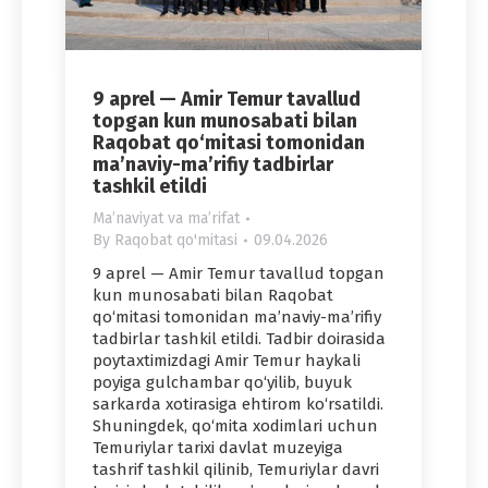
9 aprel — Amir Temur tavallud
topgan kun munosabati bilan
Raqobat qo‘mitasi tomonidan
ma’naviy-ma’rifiy tadbirlar
tashkil etildi
Maʼnaviyat va maʼrifat
By
Raqobat qo'mitasi
09.04.2026
9 aprel — Amir Temur tavallud topgan
kun munosabati bilan Raqobat
qo‘mitasi tomonidan ma’naviy-ma’rifiy
tadbirlar tashkil etildi. Tadbir doirasida
poytaxtimizdagi Amir Temur haykali
poyiga gulchambar qo‘yilib, buyuk
sarkarda xotirasiga ehtirom ko‘rsatildi.
Shuningdek, qo‘mita xodimlari uchun
Temuriylar tarixi davlat muzeyiga
tashrif tashkil qilinib, Temuriylar davri