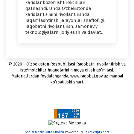
xaridlar bozori ishtirokchilari
qatnashdi. Unda O‘zbekistonda
xaridlar tizimini rivojlantirishda
raqamlashtirish, jarayonlar shaffofligi,
raqobatni rivojlantirish, zamonaviy
texnologiyalarni joriy etish va davlat…
© 2026 - Oʻzbekiston Respublikasi Raqobatni rivojlantirish va
iste'molchilar huquqlarini himoya qilish qoʻmitasi.
Materiallardan foydalanganda, www.raqobat.gov.uz manbai
koʻrsatilishi shart.
Social Media Auto Publish
Powered By :
XYZScripts.com