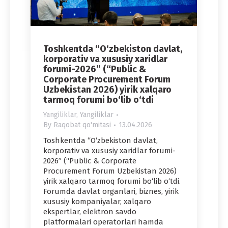
Toshkentda “O‘zbekiston davlat,
korporativ va xususiy xaridlar
forumi-2026” (“Public &
Corporate Procurement Forum
Uzbekistan 2026) yirik xalqaro
tarmoq forumi bo‘lib o‘tdi
Yangiliklar
,
Yangiliklar
By
Raqobat qo'mitasi
13.04.2026
Toshkentda “O‘zbekiston davlat,
korporativ va xususiy xaridlar forumi-
2026” (“Public & Corporate
Procurement Forum Uzbekistan 2026)
yirik xalqaro tarmoq forumi bo‘lib o‘tdi.
Forumda davlat organlari, biznes, yirik
xususiy kompaniyalar, xalqaro
ekspertlar, elektron savdo
platformalari operatorlari hamda