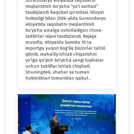
Surxondaryo viloyatida raqobatni
rivojlantirish bo‘yicha “yo‘l xaritasi”
tasdiqlandi Raqobat qo‘mitasi, Viloyat
hokimligi bilan 2026-yilda Surxondaryo
viloyatida raqobatni rivojlantirish
bo‘yicha amalga oshiriladigan chora-
tadbirlar rejasi tasdiqlandi. Rejaga
muvofiq, viloyatda kamida 10 ta
importga yuqori bog‘liq bozorlar tahlil
qilinib, mahalliy ishlab chiqarishni
yo‘lga qo‘yish bo‘yicha yangi loyihalar
uchun takliflar ishlab chiqiladi.
Shuningdek, shahar va tuman
hokimliklari tomonidan qabul…