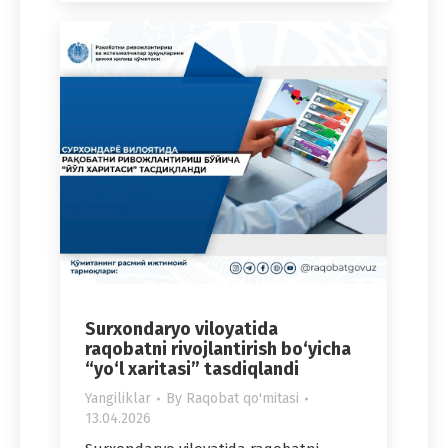
Surxondaryo viloyatida
raqobatni rivojlantirish bo‘yicha
“yo‘l xaritasi” tasdiqlandi
Yangiliklar
By
Raqobat qo'mitasi
13.04.2026