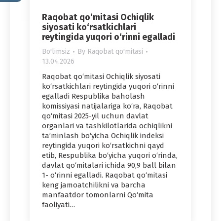
Raqobat qo‘mitasi Ochiqlik
siyosati ko‘rsatkichlari
reytingida yuqori o‘rinni egalladi
Bo'limsiz
By
Raqobat qo'mitasi
13.04.2026
Raqobat qo‘mitasi Ochiqlik siyosati
ko‘rsatkichlari reytingida yuqori o‘rinni
egalladi Respublika baholash
komissiyasi natijalariga ko‘ra, Raqobat
qo‘mitasi 2025-yil uchun davlat
organlari va tashkilotlarida ochiqlikni
ta’minlash bo‘yicha Ochiqlik indeksi
reytingida yuqori ko‘rsatkichni qayd
etib, Respublika bo‘yicha yuqori o‘rinda,
davlat qo‘mitalari ichida 90,9 ball bilan
1- o‘rinni egalladi. Raqobat qo‘mitasi
keng jamoatchilikni va barcha
manfaatdor tomonlarni Qo‘mita
faoliyati…