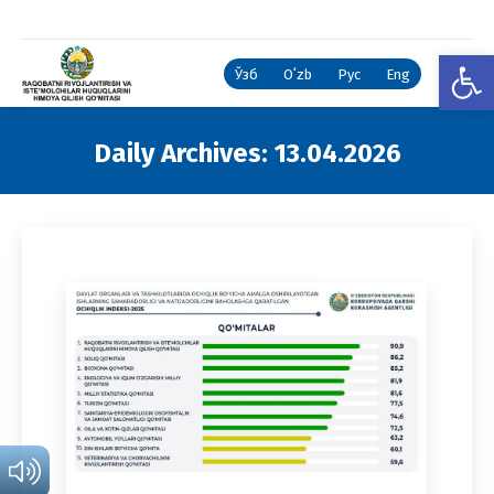
Open
Ўзб
Oʻzb
Рус
Eng
Daily Archives:
13.04.2026
You are here: