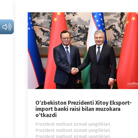
O‘zbekiston Prezidenti Xitoy Eksport-
import banki raisi bilan muzokara
o‘tkazdi
Prezident matbuot xizmati yangiliklari
,
Prezident matbuot xizmati yangiliklari
,
Prezident matbuot xizmati yangiliklari
,