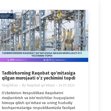
Tadbirkorning Raqobat qo‘mitasiga
qilgan murojaati o‘z yechimini topdi
Yangiliklar
By
Raqobat qo'mitasi
24.01.2024
O‘zbekiston Respublikasi Raqobatni
rivojlantirish va iste’molchilar huquqlarini
himoya qilish qo‘mitasi va uning hududiy
boshqarmalariga respublikamizda faoliyat