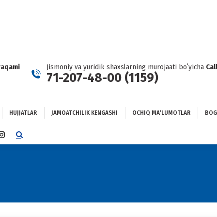
HUJJATLAR
JAMOATCHILIK KENGASHI
OCHIQ MAʼLUMOTLAR
GʻLANISH
raqami
Jismoniy va yuridik shaxslarning murojaati boʻyicha
Cal
71-207-48-00 (1159)
HUJJATLAR
JAMOATCHILIK KENGASHI
OCHIQ MAʼLUMOTLAR
BOG
TTER
INSTAGRAM
E
PAGE
NS
OPENS
IN
NEW
DOW
WINDOW