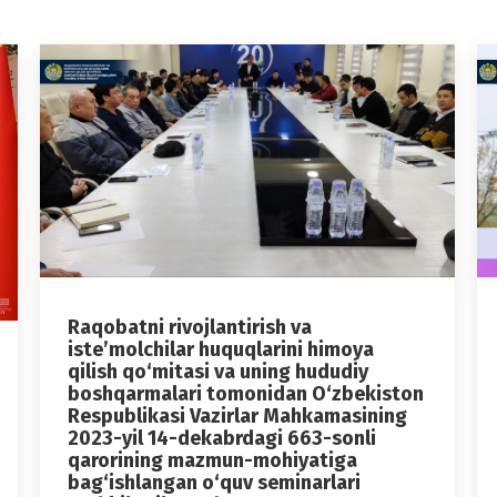
Raqobatni rivojlantirish va
iste’molchilar huquqlarini himoya
qilish qo‘mitasi va uning hududiy
boshqarmalari tomonidan O‘zbekiston
Respublikasi Vazirlar Mahkamasining
2023-yil 14-dekabrdagi 663-sonli
qarorining mazmun-mohiyatiga
bag‘ishlangan o‘quv seminarlari