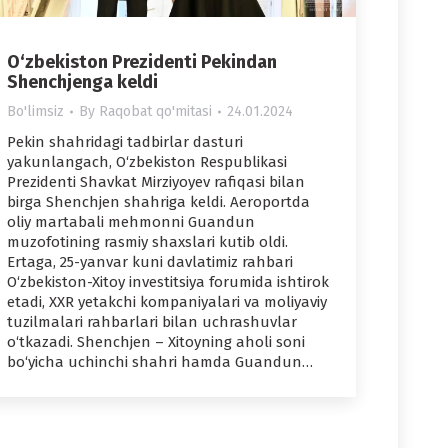
O‘zbekiston Prezidenti Pekindan
Shenchjenga keldi
Bo'limsiz
By
Raqobat qo'mitasi
24.01.2024
Pekin shahridagi tadbirlar dasturi
yakunlangach, O‘zbekiston Respublikasi
Prezidenti Shavkat Mirziyoyev rafiqasi bilan
birga Shenchjen shahriga keldi. Aeroportda
oliy martabali mehmonni Guandun
muzofotining rasmiy shaxslari kutib oldi.
Ertaga, 25-yanvar kuni davlatimiz rahbari
O‘zbekiston-Xitoy investitsiya forumida ishtirok
etadi, XXR yetakchi kompaniyalari va moliyaviy
tuzilmalari rahbarlari bilan uchrashuvlar
o‘tkazadi. Shenchjen – Xitoyning aholi soni
bo‘yicha uchinchi shahri hamda Guandun…