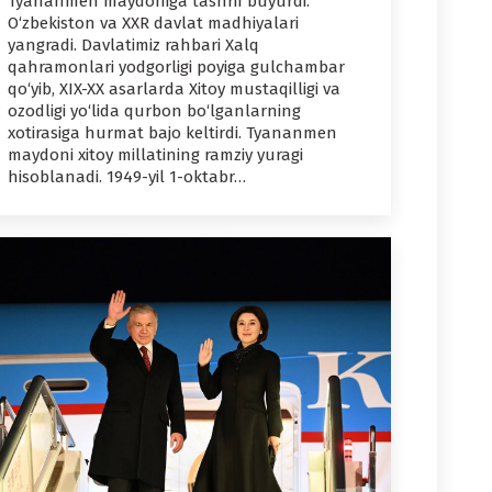
Tyananmen maydoniga tashrif buyurdi.
O‘zbekiston va XXR davlat madhiyalari
yangradi. Davlatimiz rahbari Xalq
qahramonlari yodgorligi poyiga gulchambar
qo‘yib, XIX-XX asarlarda Xitoy mustaqilligi va
ozodligi yo‘lida qurbon bo‘lganlarning
xotirasiga hurmat bajo keltirdi. Tyananmen
maydoni xitoy millatining ramziy yuragi
hisoblanadi. 1949-yil 1-oktabr…