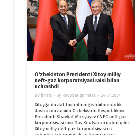
O‘zbekiston Prezidenti Xitoy milliy
neft-gaz korporatsiyasi raisi bilan
uchrashdi
Bo'limsiz
By
Raqobat qo'mitasi
24.01.2024
Xitoyga davlat tashrifining ishbilarmonlik
dasturi davomida O‘zbekiston Respublikasi
Prezidenti Shavkat Mirziyoyev CNPC neft-gaz
korporatsiyasi raisi Day Xoulyanni qabul qildi.
Xitoy milliy neft-gaz korporatsiyasi o‘z
sohasida jahonning ilg‘or kompaniyasi