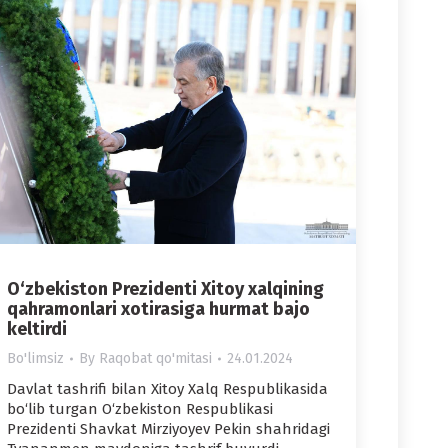
O‘zbekiston Prezidenti Xitoy xalqining
qahramonlari xotirasiga hurmat bajo
keltirdi
Bo'limsiz
By
Raqobat qo'mitasi
24.01.2024
Davlat tashrifi bilan Xitoy Xalq Respublikasida
bo‘lib turgan O‘zbekiston Respublikasi
Prezidenti Shavkat Mirziyoyev Pekin shahridagi