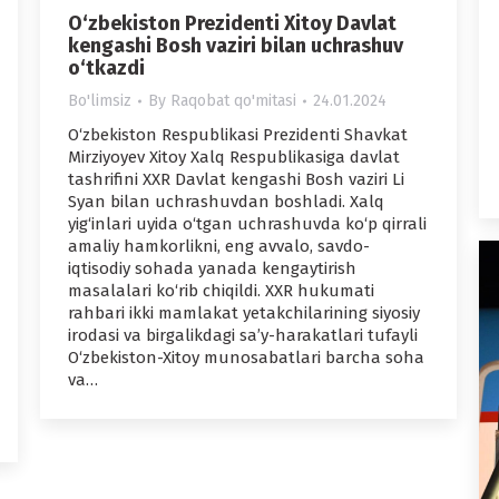
O‘zbekiston Prezidenti Xitoy Davlat
kengashi Bosh vaziri bilan uchrashuv
o‘tkazdi
Bo'limsiz
By
Raqobat qo'mitasi
24.01.2024
O‘zbekiston Respublikasi Prezidenti Shavkat
Mirziyoyev Xitoy Xalq Respublikasiga davlat
tashrifini XXR Davlat kengashi Bosh vaziri Li
Syan bilan uchrashuvdan boshladi. Xalq
yig‘inlari uyida o‘tgan uchrashuvda ko‘p qirrali
amaliy hamkorlikni, eng avvalo, savdo-
iqtisodiy sohada yanada kengaytirish
masalalari ko‘rib chiqildi. XXR hukumati
rahbari ikki mamlakat yetakchilarining siyosiy
irodasi va birgalikdagi sa’y-harakatlari tufayli
O‘zbekiston-Xitoy munosabatlari barcha soha
va…