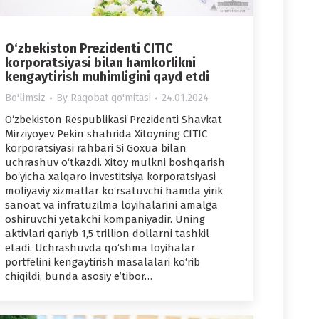
O‘zbekiston Prezidenti CITIC
korporatsiyasi bilan hamkorlikni
kengaytirish muhimligini qayd etdi
Bo'limsiz
By
Raqobat qo'mitasi
24.01.2024
O‘zbekiston Respublikasi Prezidenti Shavkat
Mirziyoyev Pekin shahrida Xitoyning CITIC
korporatsiyasi rahbari Si Goxua bilan
uchrashuv o‘tkazdi. Xitoy mulkni boshqarish
bo‘yicha xalqaro investitsiya korporatsiyasi
moliyaviy xizmatlar ko‘rsatuvchi hamda yirik
sanoat va infratuzilma loyihalarini amalga
oshiruvchi yetakchi kompaniyadir. Uning
aktivlari qariyb 1,5 trillion dollarni tashkil
etadi. Uchrashuvda qo‘shma loyihalar
portfelini kengaytirish masalalari ko‘rib
chiqildi, bunda asosiy e’tibor…