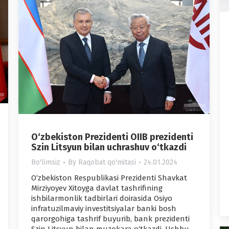
O‘zbekiston Prezidenti OIIB prezidenti
Szin Litsyun bilan uchrashuv o‘tkazdi
Bo'limsiz
By
Raqobat qo'mitasi
24.01.2024
O‘zbekiston Respublikasi Prezidenti Shavkat
Mirziyoyev Xitoyga davlat tashrifining
ishbilarmonlik tadbirlari doirasida Osiyo
infratuzilmaviy investitsiyalar banki bosh
qarorgohiga tashrif buyurib, bank prezidenti