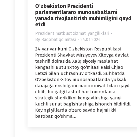
O‘zbekiston Prezidenti
parlamentlararo munosabatlarni
yanada rivojlantirish muhimligini qayd
etdi
Prezident matbuot xizmati yangiliklari
By
Raqobat qo'mitasi
24.01.2024
24-yanvar kuni O‘zbekiston Respublikasi
Prezidenti Shavkat Mirziyoyev Xitoyga davlat
tashrifi doirasida Xalq siyosiy maslahat
kengashi Butunxitoy qo‘mitasi Raisi Chjao
Letszi bilan uchrashuv o‘tkazdi. Suhbatda
O‘zbekiston-Xitoy munosabatlarida yuksak
darajaga erishilgani mamnuniyat bilan qayd
etilib, bu galgi tashrif har tomonlama
strategik sheriklikni kengaytirishga yangi
kuchli sur’at bag‘ishlashiga ishonch bildirildi.
Keyingi yillarda o‘zaro savdo hajmi ikki
barobar, qo‘shma…