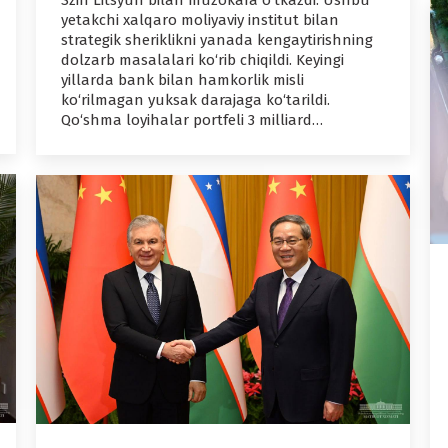
Szin Litsyun bilan muzokara o‘tkazdi. Ushbu
yetakchi xalqaro moliyaviy institut bilan
strategik sheriklikni yanada kengaytirishning
dolzarb masalalari ko‘rib chiqildi. Keyingi
yillarda bank bilan hamkorlik misli
ko‘rilmagan yuksak darajaga ko‘tarildi.
Qo‘shma loyihalar portfeli 3 milliard…