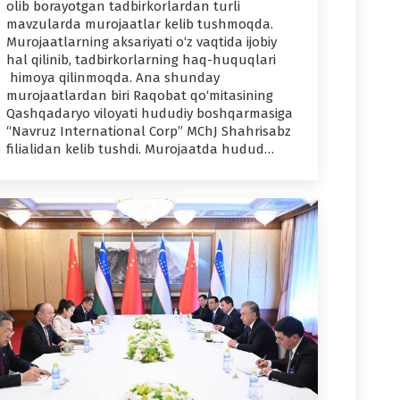
olib borayotgan tadbirkorlardan turli
mavzularda murojaatlar kelib tushmoqda.
Murojaatlarning aksariyati o‘z vaqtida ijobiy
hal qilinib, tadbirkorlarning haq-huquqlari
himoya qilinmoqda. Ana shunday
murojaatlardan biri Raqobat qo‘mitasining
Qashqadaryo viloyati hududiy boshqarmasiga
“Navruz International Corp” MChJ Shahrisabz
filialidan kelib tushdi. Murojaatda hudud…