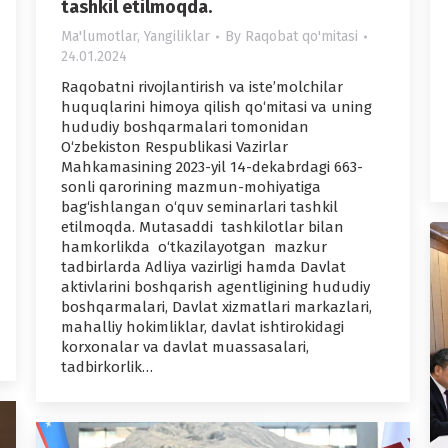
tashkil etilmoqda.
Ma'lumotlar
,
Yangiliklar
By
Raqobat qo'mitasi
24.01.2024
Raqobatni rivojlantirish va iste’molchilar
huquqlarini himoya qilish qo‘mitasi va uning
hududiy boshqarmalari tomonidan
O‘zbekiston Respublikasi Vazirlar
Mahkamasining 2023-yil 14-dekabrdagi 663-
sonli qarorining mazmun-mohiyatiga
bag‘ishlangan o‘quv seminarlari tashkil
etilmoqda. Mutasaddi tashkilotlar bilan
hamkorlikda o‘tkazilayotgan mazkur
tadbirlarda Adliya vazirligi hamda Davlat
aktivlarini boshqarish agentligining hududiy
boshqarmalari, Davlat xizmatlari markazlari,
mahalliy hokimliklar, davlat ishtirokidagi
korxonalar va davlat muassasalari,
tadbirkorlik…