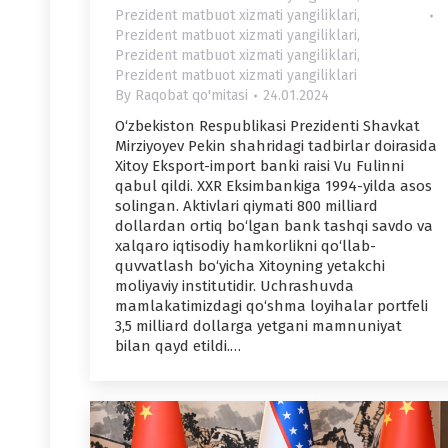
Prezident matbuot xizmati yangiliklari
,
Prezident matbuot xizmati yangiliklari
,
Prezident matbuot xizmati yangiliklari
,
Prezident matbuot xizmati yangiliklari
By
Raqobat qo'mitasi
24.01.2024
O‘zbekiston Respublikasi Prezidenti Shavkat
Mirziyoyev Pekin shahridagi tadbirlar doirasida
Xitoy Eksport-import banki raisi Vu Fulinni
qabul qildi. XXR Eksimbankiga 1994-yilda asos
solingan. Aktivlari qiymati 800 milliard
dollardan ortiq bo‘lgan bank tashqi savdo va
xalqaro iqtisodiy hamkorlikni qo‘llab-
quvvatlash bo‘yicha Xitoyning yetakchi
moliyaviy institutidir. Uchrashuvda
mamlakatimizdagi qo‘shma loyihalar portfeli
3,5 milliard dollarga yetgani mamnuniyat
bilan qayd etildi.…