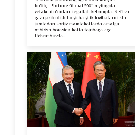
bo‘lib, “Fortune Global 500” reytingida
yetakchi o‘rinlarni egallab kelmoqda. Neft va
gaz qazib olish bo‘yicha yirik loyihalarni, shu
jumladan xorijiy mamlakatlarda amalga
oshirish borasida katta tajribaga ega.
Uchrashuvda…