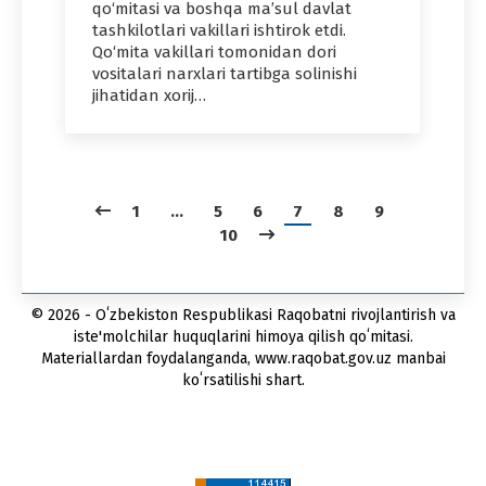
qo‘mitasi va boshqa ma’sul davlat
tashkilotlari vakillari ishtirok etdi.
Qo‘mita vakillari tomonidan dori
vositalari narxlari tartibga solinishi
jihatidan xorij…
1
…
5
6
7
8
9
10
© 2026 - Oʻzbekiston Respublikasi Raqobatni rivojlantirish va
iste'molchilar huquqlarini himoya qilish qoʻmitasi.
Materiallardan foydalanganda, www.raqobat.gov.uz manbai
koʻrsatilishi shart.