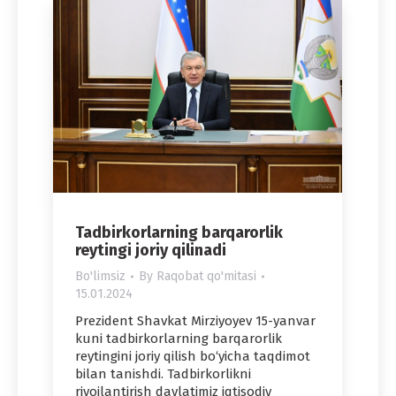
Tadbirkorlarning barqarorlik
reytingi joriy qilinadi
Bo'limsiz
By
Raqobat qo'mitasi
15.01.2024
Prezident Shavkat Mirziyoyev 15-yanvar
kuni tadbirkorlarning barqarorlik
reytingini joriy qilish bo‘yicha taqdimot
bilan tanishdi. Tadbirkorlikni
rivojlantirish davlatimiz iqtisodiy