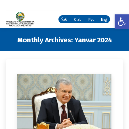
Open
Ўзб
Oʻzb
Рус
Eng
Monthly Archives:
Yanvar 2024
You are here: