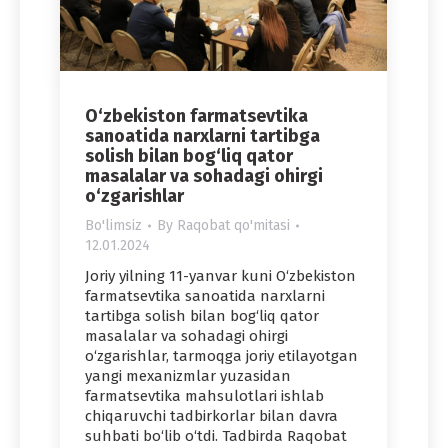
O‘zbekiston farmatsevtika
sanoatida narxlarni tartibga
solish bilan bog‘liq qator
masalalar va sohadagi ohirgi
o‘zgarishlar
Bo'limsiz
By
Raqobat qo'mitasi
12.01.2024
Joriy yilning 11-yanvar kuni O‘zbekiston
farmatsevtika sanoatida narxlarni
tartibga solish bilan bog‘liq qator
masalalar va sohadagi ohirgi
o‘zgarishlar, tarmoqga joriy etilayotgan
yangi mexanizmlar yuzasidan
farmatsevtika mahsulotlari ishlab
chiqaruvchi tadbirkorlar bilan davra
suhbati bo‘lib o‘tdi. Tadbirda Raqobat