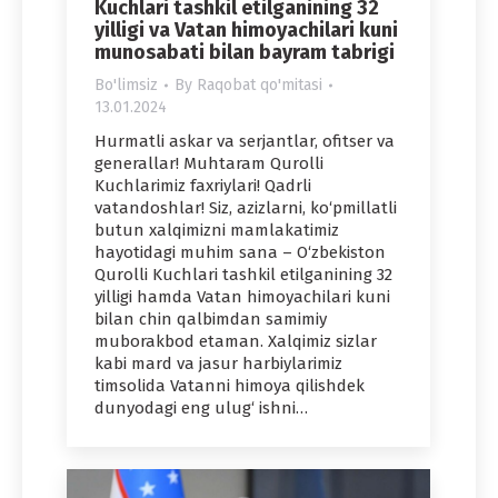
Kuchlari tashkil etilganining 32
yilligi va Vatan himoyachilari kuni
munosabati bilan bayram tabrigi
Bo'limsiz
By
Raqobat qo'mitasi
13.01.2024
Hurmatli askar va serjantlar, ofitser va
generallar! Muhtaram Qurolli
Kuchlarimiz faxriylari! Qadrli
vatandoshlar! Siz, azizlarni, ko‘pmillatli
butun xalqimizni mamlakatimiz
hayotidagi muhim sana – O‘zbekiston
Qurolli Kuchlari tashkil etilganining 32
yilligi hamda Vatan himoyachilari kuni
bilan chin qalbimdan samimiy
muborakbod etaman. Xalqimiz sizlar
kabi mard va jasur harbiylarimiz
timsolida Vatanni himoya qilishdek
dunyodagi eng ulug‘ ishni…