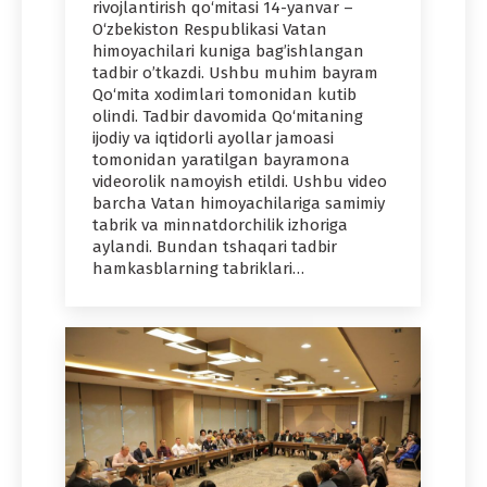
rivojlantirish qo‘mitasi 14-yanvar –
O‘zbekiston Respublikasi Vatan
himoyachilari kuniga bag’ishlangan
tadbir o’tkazdi. Ushbu muhim bayram
Qo‘mita xodimlari tomonidan kutib
olindi. Tadbir davomida Qo‘mitaning
ijodiy va iqtidorli ayollar jamoasi
tomonidan yaratilgan bayramona
videorolik namoyish etildi. Ushbu video
barcha Vatan himoyachilariga samimiy
tabrik va minnatdorchilik izhoriga
aylandi. Bundan tshaqari tadbir
hamkasblarning tabriklari…