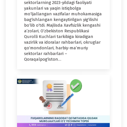
sektorlarning 2023-yildagi faoliyati
yakunlari va yaqin istiqbolga
mo‘ljallangan vazifalar muhokamasiga
bag‘ishlangan kengaytirilgan yig‘ilishi
bo‘lib o‘tdi. Majlisda Xavfsizlik kengashi
a’zolari, O‘zbekiston Respublikasi
Qurolli Kuchlari tarkibiga kiradigan
vazirlik va idoralar rahbarlari, okruglar
qo‘mondonlari, harbiy-ma’muriy
sektorlar rahbarlari –
Qoraqalpog‘iston…