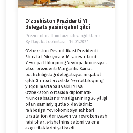
O‘zbekiston Prezidenti YI
delegatsiyasini qabul qildi
Prezident matbuot xizmati yangiliklari
By
Raqobat qo'mitasi
16.01.2024
O‘zbekiston Respublikasi Prezidenti
Shavkat Mirziyoyev 16-yanvar kuni
Yevropa Ittifoqining Yevropa komissiyasi
vitse-prezidenti Margaritis Sxinas
boshchiligidagi delegatsiyasini qabul
qildi. Suhbat avvalida Yevroittifoqning
yuqori martabali vakili YI va
O‘zbekiston o‘rtasida diplomatik
munosabatlar o‘rnatilganining 30 yilligi
bilan samimiy qutlab, davlatimiz
rahbariga Yevrokomissiya rahbari
Ursula fon der Lyayen va Yevrokengash
raisi Sharl Mishelning salomi va eng
ezgu tilaklarini yetkazdi.…