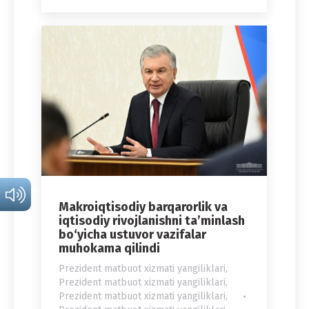
Makroiqtisodiy barqarorlik va
iqtisodiy rivojlanishni ta’minlash
bo‘yicha ustuvor vazifalar
muhokama qilindi
Prezident matbuot xizmati yangiliklari
,
Prezident matbuot xizmati yangiliklari
,
Prezident matbuot xizmati yangiliklari
,