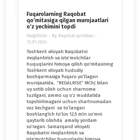
Fuqarolarning Raqobat
qo’mitasiga qilgan murojaatlari
o‘z yechimini topdi
Yangiliklar
By
Raqobat qo'mitasi
12.01.2024
Toshkent viloyati Raqobatni
rivojlantirish va iste’molchilar
huquqlarini himoya qilish qo‘mitasining
Toshkent viloyati hududiy
boshqarmasiga fuqaro yo‘llagan
murojaatida, “REGALRISE” MChJ bilan
uy sotib olish uchun sharnoma
tuzilgani, ammo uy o‘z muddatida
topshirilmagani uchun shartnomadan
voz kechgani va to‘langan
boshlang‘ich to’lov 12,5 mln so‘mni
qaytarib olishda amaliy yordam
so‘ragan. Samarqand viloyati
Raqobatni rivojlantirish va
iste’molchilar huquqlarini himoya…