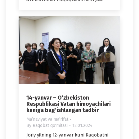
14-yanvar – O‘zbekiston
Respublikasi Vatan himoyachilari
kuniga bag’ishlangan tadbir
Maʼnaviyat va maʼrifat
By
Raqobat qo'mitasi
12.01.2024
Joriy yilning 12-yanvar kuni Raqobatni