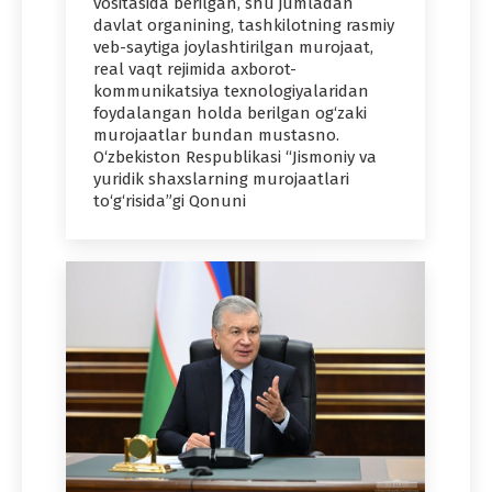
vositasida berilgan, shu jumladan
davlat organining, tashkilotning rasmiy
veb-saytiga joylashtirilgan murojaat,
real vaqt rejimida axborot-
kommunikatsiya texnologiyalaridan
foydalangan holda berilgan og‘zaki
murojaatlar bundan mustasno.
O‘zbekiston Respublikasi “Jismoniy va
yuridik shaxslarning murojaatlari
to‘g‘risida”gi Qonuni