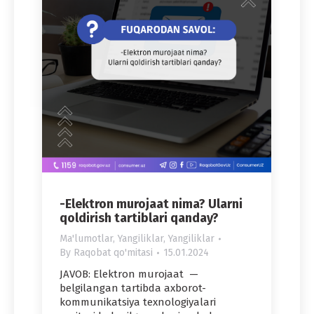
-Elektron murojaat nima? Ularni
qoldirish tartiblari qanday?
Ma'lumotlar
,
Yangiliklar
,
Yangiliklar
By
Raqobat qo'mitasi
15.01.2024
JAVOB: Elektron murojaat —
belgilangan tartibda axborot-
kommunikatsiya texnologiyalari