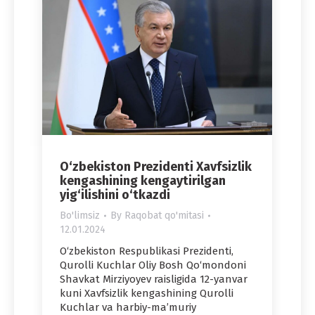
O‘zbekiston Prezidenti Xavfsizlik
kengashining kengaytirilgan
yig‘ilishini o‘tkazdi
Bo'limsiz
By
Raqobat qo'mitasi
12.01.2024
O‘zbekiston Respublikasi Prezidenti,
Qurolli Kuchlar Oliy Bosh Qo‘mondoni
Shavkat Mirziyoyev raisligida 12-yanvar
kuni Xavfsizlik kengashining Qurolli
Kuchlar va harbiy-ma’muriy