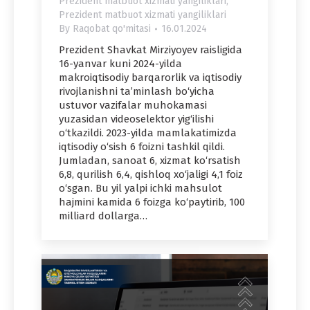
Prezident matbuot xizmati yangiliklari
,
Prezident matbuot xizmati yangiliklari
By
Raqobat qo'mitasi
16.01.2024
Prezident Shavkat Mirziyoyev raisligida
16-yanvar kuni 2024-yilda
makroiqtisodiy barqarorlik va iqtisodiy
rivojlanishni ta’minlash bo‘yicha
ustuvor vazifalar muhokamasi
yuzasidan videoselektor yig‘ilishi
o‘tkazildi. 2023-yilda mamlakatimizda
iqtisodiy o‘sish 6 foizni tashkil qildi.
Jumladan, sanoat 6, xizmat ko‘rsatish
6,8, qurilish 6,4, qishloq xo‘jaligi 4,1 foiz
o‘sgan. Bu yil yalpi ichki mahsulot
hajmini kamida 6 foizga ko‘paytirib, 100
milliard dollarga…