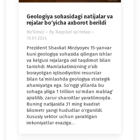
Geologiya sohasidagi natijalar va
rejalar bo‘yicha axborot berildi
Bo'limsiz
By
Raqobat qo'mitasi
15.01.2024
Prezident Shavkat Mirziyoyev 15-yanvar
kuni geologiya sohasida qilingan ishlar
va kelgusi rejalarga oid taqdimot bilan
tanishdi. Mamlakatimizning o‘sib
borayotgan iqtisodiyotini resurslar
bilan ta’minlashda geologiya strategik
ahamiyatga ega. So‘nggi yillarda bu
sohaga yiliga 1 trillion so‘mdan mablag‘
ajratilib, zarur sharoitlar yaratilmoqda.
Buning natijasida 31 ming kvadrat
kilometr yangi hududlar o‘rganildi.
Xususiy sektor uchun yaratilgan
imkoniyatlar evaziga…