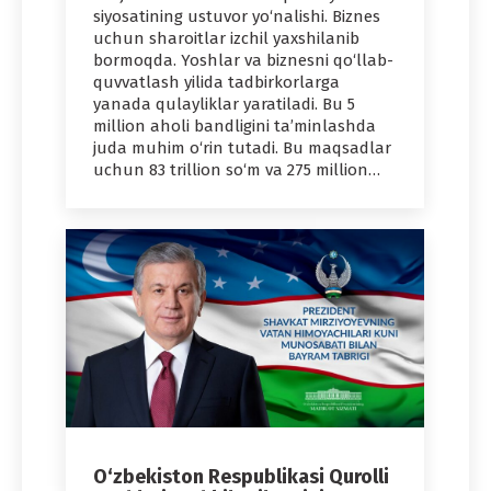
siyosatining ustuvor yo‘nalishi. Biznes
uchun sharoitlar izchil yaxshilanib
bormoqda. Yoshlar va biznesni qo‘llab-
quvvatlash yilida tadbirkorlarga
yanada qulayliklar yaratiladi. Bu 5
million aholi bandligini ta’minlashda
juda muhim o‘rin tutadi. Bu maqsadlar
uchun 83 trillion so‘m va 275 million…
O‘zbekiston Respublikasi Qurolli