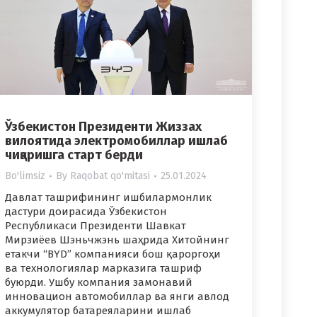
Ўзбекистон Президенти Жиззах
вилоятида электромобиллар ишлаб
чиқаришга старт берди
Bo'limsiz
By
Raqobat qo'mitasi
25.01.2024
Давлат ташрифининг ишбилармонлик
дастури доирасида Ўзбекистон
Республикаси Президенти Шавкат
Мирзиёев Шэньчжэнь шаҳрида Хитойнинг
етакчи “BYD” компанияси бош қароргоҳи
ва технологиялар марказига ташриф
буюрди. Ушбу компания замонавий
инновацион автомобиллар ва янги авлод
аккумулятор батареяларини ишлаб