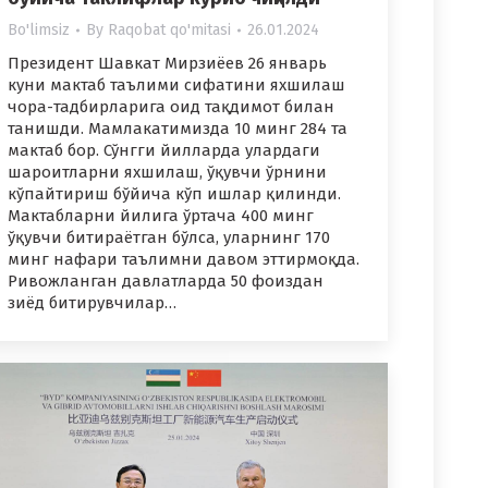
Bo'limsiz
By
Raqobat qo'mitasi
26.01.2024
Президент Шавкат Мирзиёев 26 январь
куни мактаб таълими сифатини яхшилаш
чора-тадбирларига оид тақдимот билан
танишди. Мамлакатимизда 10 минг 284 та
мактаб бор. Сўнгги йилларда улардаги
шароитларни яхшилаш, ўқувчи ўрнини
кўпайтириш бўйича кўп ишлар қилинди.
Мактабларни йилига ўртача 400 минг
ўқувчи битираётган бўлса, уларнинг 170
минг нафари таълимни давом эттирмоқда.
Ривожланган давлатларда 50 фоиздан
зиёд битирувчилар…