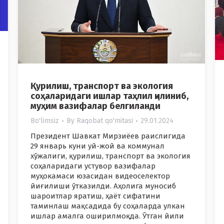
Қурилиш, транспорт ва экология
соҳаларидаги ишлар таҳлил қилиниб,
муҳим вазифалар белгиланди
Bo'limsiz
By
Raqobat qo'mitasi
29.01.2024
Президент Шавкат Мирзиёев раислигида
29 январь куни уй-жой ва коммунал
хўжалиги, қурилиш, транспорт ва экология
соҳаларидаги устувор вазифалар
муҳокамаси юзасидан видеоселектор
йиғилиши ўтказилди. Аҳолига муносиб
шароитлар яратиш, ҳаёт сифатини
таминлаш мақсадида бу соҳаларда улкан
ишлар амалга оширилмоқда. Ўтган йили