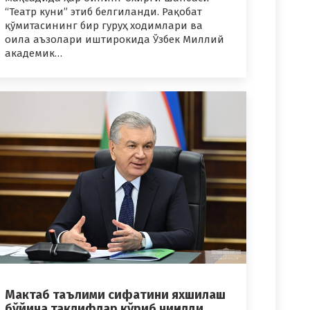
“Театр куни” этиб белгиланди. Рақобат
қўмитасининг бир гуруҳ ходимлари ва
оила аъзолари иштирокида Ўзбек Миллий
академик…
Мактаб таълими сифатини яхшилаш
бўйича таклифлар кўриб чиқилди