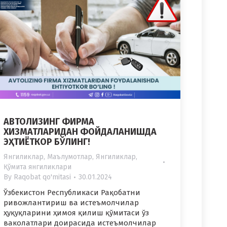
АВТОЛИЗИНГ ФИРМА
ХИЗМАТЛАРИДАН ФОЙДАЛАНИШДА
ЭҲТИЁТКОР БЎЛИНГ!
Янгиликлар
,
Маълумотлар
,
Янгиликлар
,
Қўмита янгиликлари
By
Raqobat qo'mitasi
30.01.2024
Ўзбекистон Республикаси Рақобатни
ривожлантириш ва истеъмолчилар
ҳуқуқларини ҳимоя қилиш қўмитаси ўз
ваколатлари доирасида истеъмолчилар