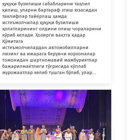
ҳуқуқи бузилиши сабабларини таҳлил
қилиш, уларни бартараф этиш юзасидан
таклифлар тайёрлаш ҳамда
истеъмолчилар ҳуқуқи бузилиши
ҳолатларининг олдини олиш чораларини
кўриб келади. Ҳозирги вақтга қадар
Қўмитага
истеъмолчилардан автомобилларни
лизинг ва ижарага берувчи корхоналар
томонидан шартномавий мажбуриятлар
бажарилмаётлиги тўғрисида кўплаб
мурожаатлар келиб тушган бўлиб, улар…