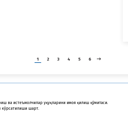
1
2
3
4
5
6
иш ва истеъмолчилар ҳуқуқларини ҳимоя қилиш қўмитаси.
и кўрсатилиши шарт.