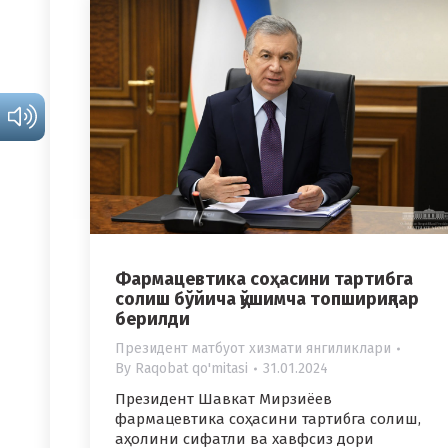
Фармацевтика соҳасини тартибга
солиш бўйича қўшимча топшириқлар
берилди
Президент матбуот хизмати янгиликлари
By
Raqobat qo'mitasi
31.01.2024
Президент Шавкат Мирзиёев
фармацевтика соҳасини тартибга солиш,
аҳолини сифатли ва хавфсиз дори