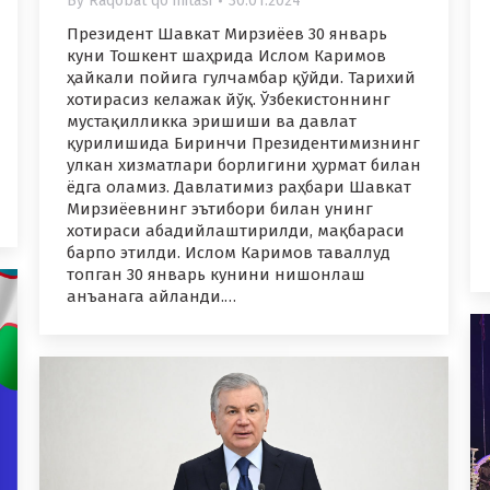
By
Raqobat qo'mitasi
30.01.2024
Президент Шавкат Мирзиёев 30 январь
куни Тошкент шаҳрида Ислом Каримов
ҳайкали пойига гулчамбар қўйди. Тарихий
хотирасиз келажак йўқ. Ўзбекистоннинг
мустақилликка эришиши ва давлат
қурилишида Биринчи Президентимизнинг
улкан хизматлари борлигини ҳурмат билан
ёдга оламиз. Давлатимиз раҳбари Шавкат
Мирзиёевнинг эътибори билан унинг
хотираси абадийлаштирилди, мақбараси
барпо этилди. Ислом Каримов таваллуд
топган 30 январь кунини нишонлаш
анъанага айланди.…