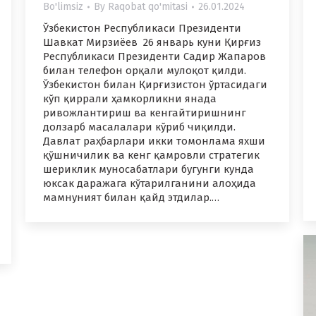
Bo'limsiz
By
Raqobat qo'mitasi
26.01.2024
Ўзбекистон Республикаси Президенти
Шавкат Мирзиёев 26 январь куни Қирғиз
Республикаси Президенти Садир Жапаров
билан телефон орқали мулоқот қилди.
Ўзбекистон билан Қирғизистон ўртасидаги
кўп қиррали ҳамкорликни янада
ривожлантириш ва кенгайтиришнинг
долзарб масалалари кўриб чиқилди.
Давлат раҳбарлари икки томонлама яхши
қўшничилик ва кенг қамровли стратегик
шериклик муносабатлари бугунги кунда
юксак даражага кўтарилганини алоҳида
мамнуният билан қайд этдилар.…