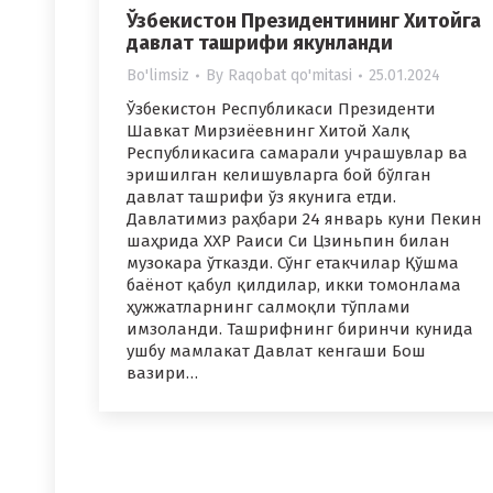
Ўзбекистон Президентининг Хитойга
давлат ташрифи якунланди
Bo'limsiz
By
Raqobat qo'mitasi
25.01.2024
Ўзбекистон Республикаси Президенти
Шавкат Мирзиёевнинг Хитой Халқ
Республикасига самарали учрашувлар ва
эришилган келишувларга бой бўлган
давлат ташрифи ўз якунига етди.
Давлатимиз раҳбари 24 январь куни Пекин
шаҳрида ХХР Раиси Си Цзиньпин билан
музокара ўтказди. Сўнг етакчилар Қўшма
баёнот қабул қилдилар, икки томонлама
ҳужжатларнинг салмоқли тўплами
имзоланди. Ташрифнинг биринчи кунида
ушбу мамлакат Давлат кенгаши Бош
вазири…