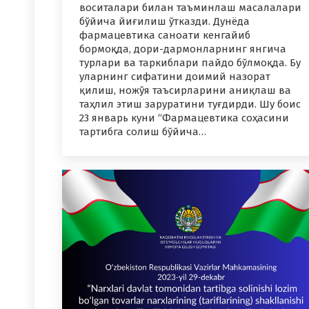
воситалари билан таъминлаш масалалари
бўйича йиғилиш ўтказди. Дунёда
фармацевтика саноати кенгайиб
бормоқда, дори-дармонларнинг янгича
турлари ва таркиблари пайдо бўлмоқда. Бу
уларнинг сифатини доимий назорат
қилиш, ножўя таъсирларини аниқлаш ва
таҳлил этиш заруратини туғдирди. Шу боис
23 январь куни “Фармацевтика соҳасини
тартибга солиш бўйича…