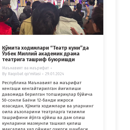
Қўмита ходимлари “Театр куни”да
Ўзбек Миллий академик драма
театрига ташриф буюришди
Маънавият ва маърифат
By
Raqobat qo'mitasi
29.01.2024
Республика Маънавият ва маърифат
кенгаши кенгайтирилган йиғилиши
давомида берилган топшириқлар бўйича
50-сонли Баёни 12-банди ижроси
юзасидан, Қўмита ходимлари ва уларнинг
оила аъзоларини театрларга тизимли
ташрифини йўлга қўйиш ва дам олиш
кунларини мазмунли ташкил қилиш
мақсадида ҳар ойнинг охирги шанбаси