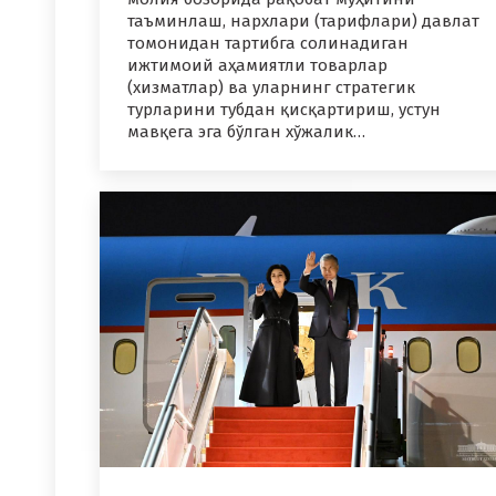
таъминлаш, нархлари (тарифлари) давлат
томонидан тартибга солинадиган
ижтимоий аҳамиятли товарлар
(хизматлар) ва уларнинг стратегик
турларини тубдан қисқартириш, устун
мавқега эга бўлган хўжалик…