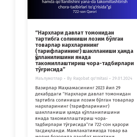
“Нархлари давлат томонидан
тартибга солиниши лозим бўлган
товарлар нархларининг
(тарифларининг) шаклланиши ҳамда
қўлланилишини янада
такомиллаштириш чора-тадбирлари
тўғрисида”
Маълумотлар
By
Raqobat qo'mitasi
29.01.2024
Вазирлар Маҳкамасининг 2023 йил 29
декабрдаги “Нархлари давлат томонидан
тартибга солиниши лозим бўлган товарлар
нархларининг (тарифларининг)
шаклланиши ҳамда қўлланилишини
янада такомиллаштириш чора-
тадбирлари тўғрисида”ги 722-сон қарори
тасдиқланди. Мамлакатимизда товар ва
молия бозорида рақобат муҳитини