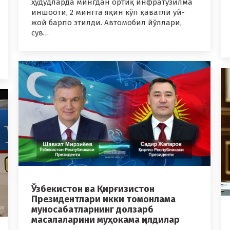
ҳудудларда мингдан ортиқ инфратузилма
иншооти, 2 мингга яқин кўп қаватли уй-
жой барпо этилди. Автомобил йўллари,
сув…
Ўзбекистон ва Қирғизистон
Президентлари икки томонлама
муносабатларнинг долзарб
масалаларини муҳокама қилдилар