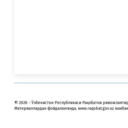
© 2026 - Ўзбекистон Республикаси Рақобатни ривожлантир
Материаллардан фойдаланганда, www.raqobat.gov.uz манба