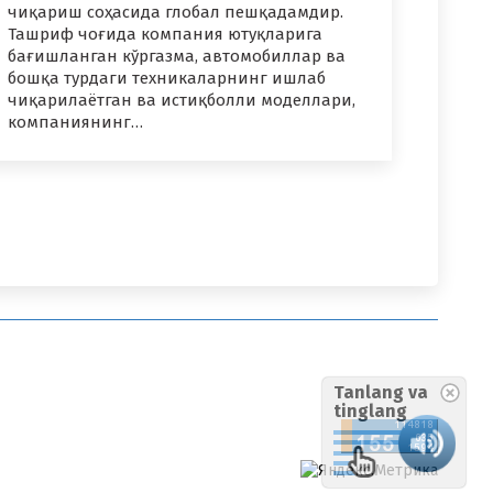
чиқариш соҳасида глобал пешқадамдир.
Ташриф чоғида компания ютуқларига
бағишланган кўргазма, автомобиллар ва
бошқа турдаги техникаларнинг ишлаб
чиқарилаётган ва истиқболли моделлари,
компаниянинг…
Tanlang va
tinglang