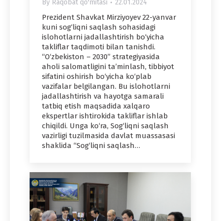
By
Raqobat qo'mitasi
22.01.2024
Prezident Shavkat Mirziyoyev 22-yanvar
kuni sog‘liqni saqlash sohasidagi
islohotlarni jadallashtirish bo‘yicha
takliflar taqdimoti bilan tanishdi.
“O‘zbekiston – 2030” strategiyasida
aholi salomatligini ta’minlash, tibbiyot
sifatini oshirish bo‘yicha ko‘plab
vazifalar belgilangan. Bu islohotlarni
jadallashtirish va hayotga samarali
tatbiq etish maqsadida xalqaro
ekspertlar ishtirokida takliflar ishlab
chiqildi. Unga ko‘ra, Sog‘liqni saqlash
vazirligi tuzilmasida davlat muassasasi
shaklida “Sog‘liqni saqlash…