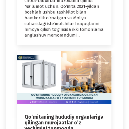
chora-tadbirlar muxokama qilindi.
Maʼlumot uchun, Qo‘mita 2021-yildan
boshlab ushbu tashkilot bilan
hamkorlik o‘rnatgan va Moliya
sohasidagi isteʼmolchilar huquqlarini
himoya qilish to‘g‘risida ikki tomonlama
anglashuv memorandumi…
Qo’mitaning hududiy organlariga
qilingan murojaatlar o’z
yechimini topmoqda