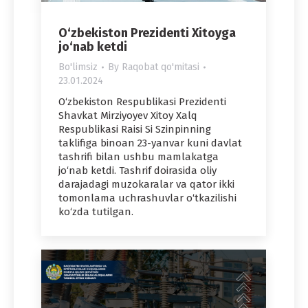
O‘zbekiston Prezidenti Xitoyga
jo‘nab ketdi
Bo'limsiz
By
Raqobat qo'mitasi
23.01.2024
O‘zbekiston Respublikasi Prezidenti
Shavkat Mirziyoyev Xitoy Xalq
Respublikasi Raisi Si Szinpinning
taklifiga binoan 23-yanvar kuni davlat
tashrifi bilan ushbu mamlakatga
jo‘nab ketdi. Tashrif doirasida oliy
darajadagi muzokaralar va qator ikki
tomonlama uchrashuvlar o‘tkazilishi
ko‘zda tutilgan.