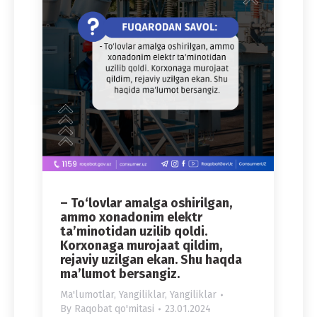
– To‘lovlar amalga oshirilgan,
ammo xonadonim elektr
ta’minotidan uzilib qoldi.
Korxonaga murojaat qildim,
rejaviy uzilgan ekan. Shu haqda
ma’lumot bersangiz.
Ma'lumotlar
,
Yangiliklar
,
Yangiliklar
By
Raqobat qo'mitasi
23.01.2024