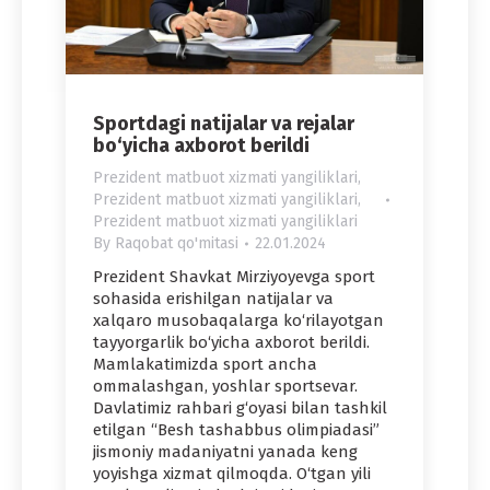
Sportdagi natijalar va rejalar
bo‘yicha axborot berildi
Prezident matbuot xizmati yangiliklari
,
Prezident matbuot xizmati yangiliklari
,
Prezident matbuot xizmati yangiliklari
By
Raqobat qo'mitasi
22.01.2024
Prezident Shavkat Mirziyoyevga sport
sohasida erishilgan natijalar va
xalqaro musobaqalarga ko‘rilayotgan
tayyorgarlik bo‘yicha axborot berildi.
Mamlakatimizda sport ancha
ommalashgan, yoshlar sportsevar.
Davlatimiz rahbari g‘oyasi bilan tashkil
etilgan “Besh tashabbus olimpiadasi”
jismoniy madaniyatni yanada keng
yoyishga xizmat qilmoqda. O‘tgan yili