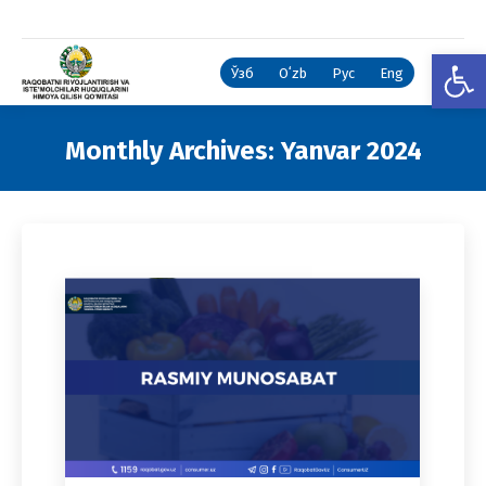
Open
Ўзб
Oʻzb
Рус
Eng
Monthly Archives:
Yanvar 2024
You are here: