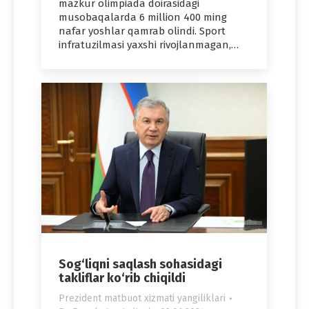
mazkur olimpiada doirasidagi
musobaqalarda 6 million 400 ming
nafar yoshlar qamrab olindi. Sport
infratuzilmasi yaxshi rivojlanmagan,…
Sog‘liqni saqlash sohasidagi
takliflar ko‘rib chiqildi
Prezident matbuot xizmati yangiliklari