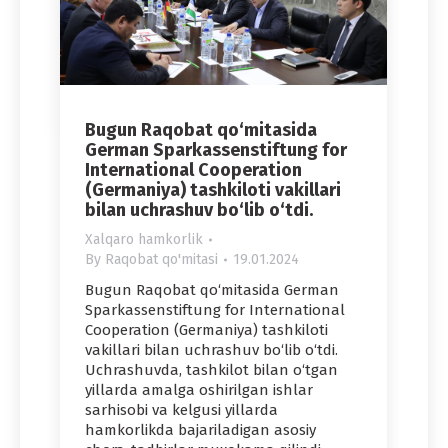
Bugun Raqobat qo‘mitasida
German Sparkassenstiftung for
International Cooperation
(Germaniya) tashkiloti vakillari
bilan uchrashuv bo‘lib o‘tdi.
Xalqaro hamkorlik
By
Raqobat qo'mitasi
19.01.2024
Bugun Raqobat qo‘mitasida German
Sparkassenstiftung for International
Cooperation (Germaniya) tashkiloti
vakillari bilan uchrashuv bo‘lib o‘tdi.
Uchrashuvda, tashkilot bilan o‘tgan
yillarda amalga oshirilgan ishlar
sarhisobi va kelgusi yillarda
hamkorlikda bajariladigan asosiy