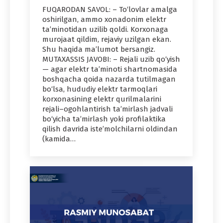
FUQARODAN SAVOL: – To‘lovlar amalga
oshirilgan, ammo xonadonim elektr
ta’minotidan uzilib qoldi. Korxonaga
murojaat qildim, rejaviy uzilgan ekan.
Shu haqida ma’lumot bersangiz.
MUTAXASSIS JAVOBI: – Rejali uzib qo‘yish
— agar elektr ta’minoti shartnomasida
boshqacha qoida nazarda tutilmagan
bo‘lsa, hududiy elektr tarmoqlari
korxonasining elektr qurilmalarini
rejali–ogohlantirish ta’mirlash jadvali
bo‘yicha ta’mirlash yoki profilaktika
qilish davrida iste’molchilarni oldindan
(kamida…