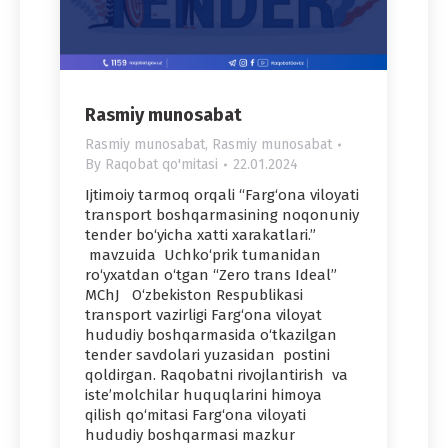
Rasmiy munosabat
Rasmiy munosabat
,
Rasmiy munosabat
By
Raqobat qo'mitasi
22.01.2024
Ijtimoiy tarmoq orqali “Farg‘ona viloyati
transport boshqarmasining noqonuniy
tender bo‘yicha xatti xarakatlari.”
mavzuida Uchko‘prik tumanidan
ro‘yxatdan o‘tgan “Zero trans Ideal”
MChJ O‘zbekiston Respublikasi
transport vazirligi Farg‘ona viloyat
hududiy boshqarmasida o‘tkazilgan
tender savdolari yuzasidan postini
qoldirgan. Raqobatni rivojlantirish va
iste’molchilar huquqlarini himoya
qilish qo‘mitasi Farg‘ona viloyati
hududiy boshqarmasi mazkur