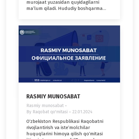
murojaat yuzasidan quyidagilarni
ma’lum qiladi. Hududiy boshqarma…
RASMIY MUNOSABAT
Rasmiy munosabat
By
Raqobat qo'mitasi
22.01.2024
O‘zbekiston Respublikasi Raqobatni
rivojlantirish va iste’molchilar
huquqlarini himoya qilish qo‘mitasi