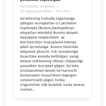
Ma'lumotlar
,
Yangiliklar
By
Raqobat qo'mitasi
19.01.2024
Qo’mitaning hududiy organlariga
qilingan murojaatlar o’z yechimini
topmoqda (Buxoro,Qashqadoryo
viloyatlari misolida) Buxoro viloyati
Raqobatni rivojlantirish va
iste’molchilar huquqlarini himoya
qilish qo‘mitasiga Buxoro shahrida
istiqomat qiluvchi O.N. xonadoniga
buyurtma asosida keltirilgan yangi
deraza romlarining sifatsiz chiqqanligi
yuzasidan murojaat qilgan. Qo‘mita
mutaxassislari xizmat ko‘rsatuvchi
korxonadan buyurtmani bajargan
ustalarni jalb qilgan holda
o‘rganishlar olib borishdi. Unda deraza
romlari…