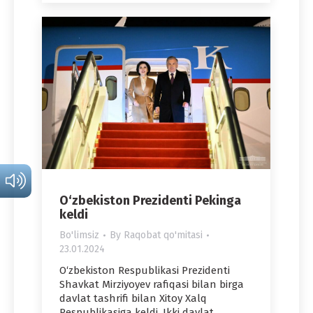
O‘zbekiston Prezidenti Pekinga
keldi
Bo'limsiz
By
Raqobat qo'mitasi
23.01.2024
O‘zbekiston Respublikasi Prezidenti
Shavkat Mirziyoyev rafiqasi bilan birga
davlat tashrifi bilan Xitoy Xalq
Respublikasiga keldi. Ikki davlat