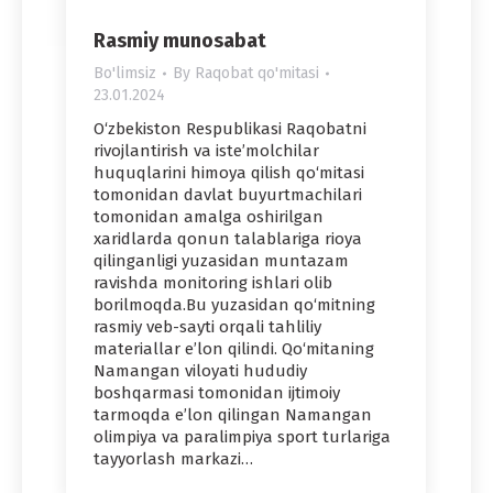
Rasmiy munosabat
Bo'limsiz
By
Raqobat qo'mitasi
23.01.2024
O‘zbekiston Respublikasi Raqobatni
rivojlantirish va iste’molchilar
huquqlarini himoya qilish qo‘mitasi
tomonidan davlat buyurtmachilari
tomonidan amalga oshirilgan
xaridlarda qonun talablariga rioya
qilinganligi yuzasidan muntazam
ravishda monitoring ishlari olib
borilmoqda.Bu yuzasidan qo‘mitning
rasmiy veb-sayti orqali tahliliy
materiallar e’lon qilindi. Qo‘mitaning
Namangan viloyati hududiy
boshqarmasi tomonidan ijtimoiy
tarmoqda e’lon qilingan Namangan
olimpiya va paralimpiya sport turlariga
tayyorlash markazi…