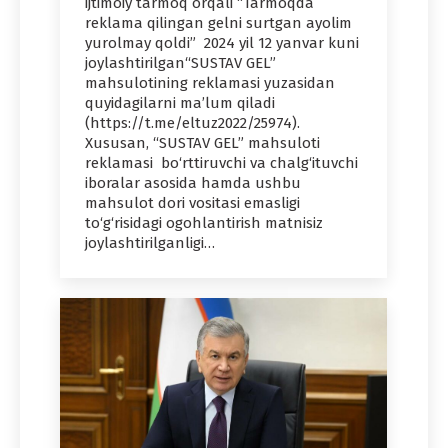
ijtimoiy tarmoq orqali “Tarmoqda
reklama qilingan gelni surtgan ayolim
yurolmay qoldi” 2024 yil 12 yanvar kuni
joylashtirilgan“SUSTAV GEL”
mahsulotining reklamasi yuzasidan
quyidagilarni ma’lum qiladi
(https://t.me/eltuz2022/25974).
Xususan, “SUSTAV GEL” mahsuloti
reklamasi bo‘rttiruvchi va chalg‘ituvchi
iboralar asosida hamda ushbu
mahsulot dori vositasi emasligi
to‘g‘risidagi ogohlantirish matnisiz
joylashtirilganligi…