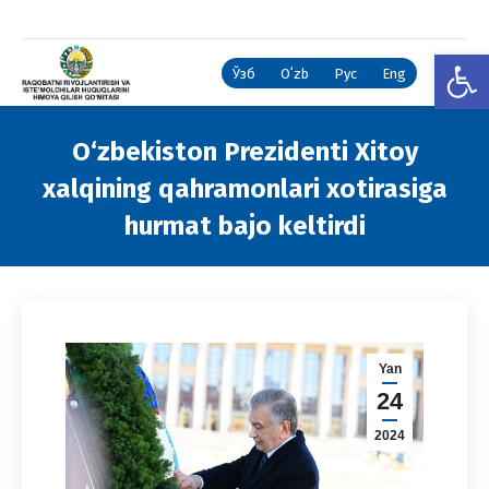
Open
Ўзб
Oʻzb
Рус
Eng
O‘zbekiston Prezidenti Xitoy
xalqining qahramonlari xotirasiga
hurmat bajo keltirdi
You are here:
Yan
24
2024