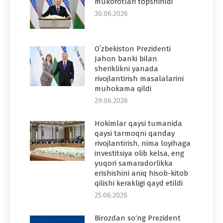
mukofotlari topshirildi
30.06.2026
Oʻzbekiston Prezidenti
Jahon banki bilan
sheriklikni yanada
rivojlantirish masalalarini
muhokama qildi
29.06.2026
Hokimlar qaysi tumanida
qaysi tarmoqni qanday
rivojlantirish, nima loyihaga
investitsiya olib kelsa, eng
yuqori samaradorlikka
erishishini aniq hisob-kitob
qilishi kerakligi qayd etildi
25.06.2026
Birozdan so‘ng Prezident