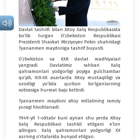
Davlat tashrifi bilan Xitoy Xalq Respublikasida
bo‘lib turgan O‘zbekiston Respublikasi
Prezidenti Shavkat Mirziyoyev Pekin shahridagi
Tyananmen maydoniga tashrif buyurdi.
O‘zbekiston va XXR davlat madhiyalari
yangradi. Davlatimiz rahbari Xalq
qahramonlari yodgorligi poyiga gulchambar
qo‘yib, XIX-XX asarlarda Xitoy mustaqilligi va
ozodligi yo‘lida qurbon bo‘lganlarning
xotirasiga hurmat bajo keltirdi.
Tyananmen maydoni xitoy millatining ramziy
yuragi hisoblanadi.
1949-yil 1-oktabr kuni aynan shu yerda Xitoy
Xalq Respublikasi tashkil etilgani e’lon
qilingan. Xalq qahramonlari yodgorligi XX
asrning o‘rtalarida bunyod etilgan.