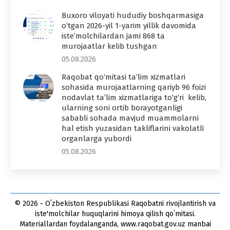
Buxoro viloyati hududiy boshqarmasiga
o‘tgan 2026-yil 1-yarim yillik davomida
iste’molchilardan jami 868 ta
murojaatlar kelib tushgan
05.08.2026
Raqobat qo‘mitasi ta’lim xizmatlari
sohasida murojaatlarning qariyb 96 foizi
nodavlat ta’lim xizmatlariga to‘g‘ri kelib,
ularning soni ortib borayotganligi
sababli sohada mavjud muammolarni
hal etish yuzasidan takliflarini vakolatli
organlarga yubordi
05.08.2026
© 2026 - Oʻzbekiston Respublikasi Raqobatni rivojlantirish va
iste'molchilar huquqlarini himoya qilish qoʻmitasi.
Materiallardan foydalanganda, www.raqobat.gov.uz manbai