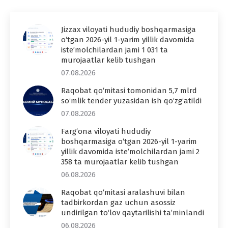
Jizzax viloyati hududiy boshqarmasiga
o‘tgan 2026-yil 1-yarim yillik davomida
iste’molchilardan jami 1 031 ta
murojaatlar kelib tushgan
07.08.2026
Raqobat qo‘mitasi tomonidan 5,7 mlrd
so‘mlik tender yuzasidan ish qo‘zg‘atildi
07.08.2026
Farg‘ona viloyati hududiy
boshqarmasiga o‘tgan 2026-yil 1-yarim
yillik davomida iste’molchilardan jami 2
358 ta murojaatlar kelib tushgan
06.08.2026
Raqobat qo‘mitasi aralashuvi bilan
tadbirkordan gaz uchun asossiz
undirilgan to‘lov qaytarilishi ta’minlandi
06.08.2026