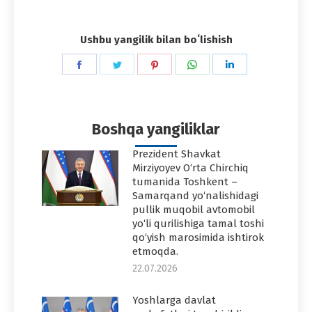
Ushbu yangilik bilan boʻlishish
Share
Share
Share
Share
Share
on
on
on
on
on
Facebook
Twitter
Pinterest
WhatsApp
LinkedIn
Boshqa yangiliklar
Prezident Shavkat
Mirziyoyev O‘rta Chirchiq
tumanida Toshkent –
Samarqand yo‘nalishidagi
pullik muqobil avtomobil
yo‘li qurilishiga tamal toshi
qo‘yish marosimida ishtirok
etmoqda.
22.07.2026
Yoshlarga davlat