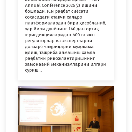
Annual Conference 2026 ўз ишини
бошлади. ICN рақобат сиёсати
соҳасидаги етакчи халқаро
платформалардан бири ҳисобланиб,
ҳар йили дунёнинг 140 дан ортиқ
юрисдикцияларидан 400 га яқин
регуляторлар ва экспертларни
долзарб чақириқларни муҳокама
қилиш, тажриба алмашиш ҳамда
рақобатни ривожлантиришнинг
замонавий механизмларини илгари
суриш…