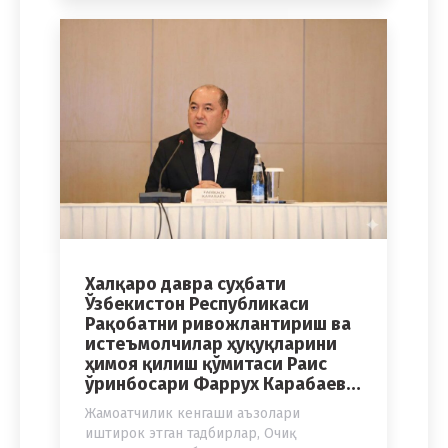
Халқаро давра суҳбати
Ўзбекистон Республикаси
Рақобатни ривожлантириш ва
истеъмолчилар ҳуқуқларини
ҳимоя қилиш қўмитаси Раис
ўринбосари Фаррух Карабаев…
Жамоатчилик кенгаши аъзолари
иштирок этган тадбирлар
,
Очиқ