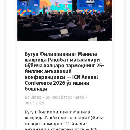
Бугун Филиппиннинг Манила
шаҳрида Рақобат масалалари
бўйича халқаро тармоқнинг 25-
йиллик анъанавий
конференцияси — ICN Annual
Conference 2026 ўз ишини
бошлади
Bo'limsiz
By
Raqobat qo'mitasi
06.05.2026
Бугун Филиппиннинг Манила
шаҳрида Рақобат масалалари бўйича
халқаро тармоқнинг 25-йиллик
анъанавий конференцияси — ICN