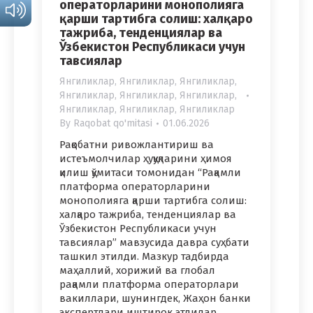
операторларини монополияга
қарши тартибга солиш: халқаро
тажриба, тенденциялар ва
Ўзбекистон Республикаси учун
тавсиялар
Янгиликлар
,
Янгиликлар
,
Янгиликлар
,
Янгиликлар
,
Янгиликлар
,
Янгиликлар
,
Янгиликлар
,
Янгиликлар
,
Янгиликлар
By
Raqobat qo'mitasi
01.06.2026
Рақобатни ривожлантириш ва
истеъмолчилар ҳуқуқларини ҳимоя
қилиш қўмитаси томонидан “Рақамли
платформа операторларини
монополияга қарши тартибга солиш:
халқаро тажриба, тенденциялар ва
Ўзбекистон Республикаси учун
тавсиялар” мавзусида давра суҳбати
ташкил этилди. Мазкур тадбирда
маҳаллий, хорижий ва глобал
рақамли платформа операторлари
вакиллари, шунингдек, Жаҳон банки
экспертлари иштирок этдилар.