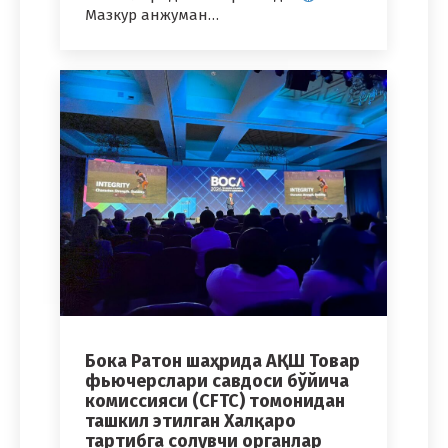
Мазкур анжуман…
Бока Ратон шаҳрида АҚШ Товар
фьючерслари савдоси бўйича
комиссияси (CFTC) томонидан
ташкил этилган Халқаро
тартибга солувчи органлар