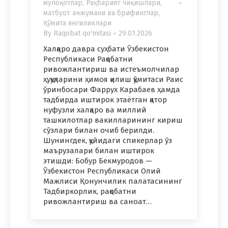
мулоқотлар
,
Раҳбарият чиқишлари,
матбуот анжумани ва брифинглар
,
Қўмита янгиликлари
By
Raqobat qo'mitasi
29.01.2026
Халқаро давра суҳбати Ўзбекистон
Республикаси Рақобатни
ривожлантириш ва истеъмолчилар
ҳуқуқларини ҳимоя қилиш қўмитаси Раис
ўринбосари Фаррух Карабаев ҳамда
тадбирда иштирок этаётган қатор
нуфузли халқаро ва миллий
ташкилотлар вакилларининг кириш
сўзлари билан очиб берилди.
Шунингдек, қуйидаги спикерлар ўз
маърузалари билан иштирок
этишди: Бобур Бекмуродов —
Ўзбекистон Республикаси Олий
Мажлиси Қонунчилик палатасининг
Тадбиркорлик, рақобатни
ривожлантириш ва саноат…