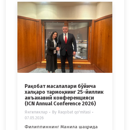
Рақобат масалалари бўйича
халқаро тармоқнинг 25-йиллик
анъанавий конференцияси
(ICN Annual Conference 2026)
Янгиликлар
By
Raqobat qo'mitasi
07.05.2026
Филиппиннинг Манила шаҳрида