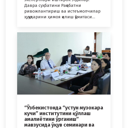
Давра суҳбатини Рақобатни
ривожлантириш ва истеъмолчилар
ҳуқуқларини ҳимоя қилиш қўмитаси…
“Ўзбекистонда “устун музокара
кучи” институтини қўллаш
амалиётини ўрганиш”
мавзусида ўқув семинари ва