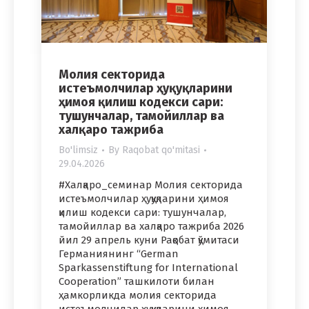
Молия секторида
истеъмолчилар ҳуқуқларини
ҳимоя қилиш кодекси сари:
тушунчалар, тамойиллар ва
халқаро тажриба
Bo'limsiz
By
Raqobat qo'mitasi
29.04.2026
#Халқаро_семинар Молия секторида
истеъмолчилар ҳуқуқларини ҳимоя
қилиш кодекси сари: тушунчалар,
тамойиллар ва халқаро тажриба 2026
йил 29 апрель куни Рақобат қўмитаси
Германиянинг “German
Sparkassenstiftung for International
Cooperation” ташкилоти билан
ҳамкорликда молия секторида
истеъмолчилар ҳуқуқларини ҳимоя