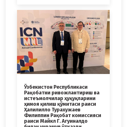
Ўзбекистон Республикаси
Рақобатни ривожлантириш ва
истеъмолчилар ҳуқуқларини
ҳимоя қилиш қўмитаси раиси
Ҳалилилло Турахужаев
Филиппин Рақобат комиссияси
раиси Майкл Г. Агуиналдо
билан учрашув ўтказди