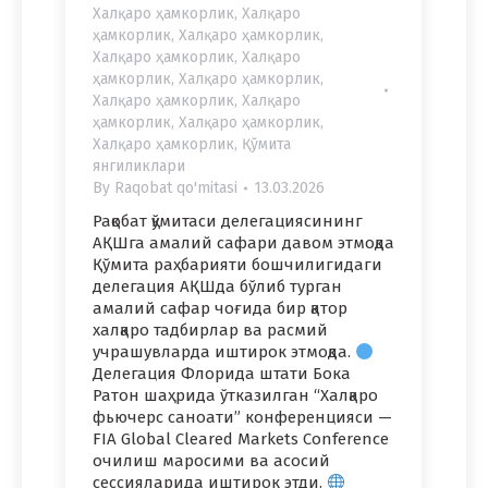
Халқаро ҳамкорлик
,
Халқаро
ҳамкорлик
,
Халқаро ҳамкорлик
,
Халқаро ҳамкорлик
,
Халқаро
ҳамкорлик
,
Халқаро ҳамкорлик
,
Халқаро ҳамкорлик
,
Халқаро
ҳамкорлик
,
Халқаро ҳамкорлик
,
Халқаро ҳамкорлик
,
Қўмита
янгиликлари
By
Raqobat qo'mitasi
13.03.2026
Рақобат қўмитаси делегациясининг
АҚШга амалий сафари давом этмоқда
Қўмита раҳбарияти бошчилигидаги
делегация АҚШда бўлиб турган
амалий сафар чоғида бир қатор
халқаро тадбирлар ва расмий
учрашувларда иштирок этмоқда.
Делегация Флорида штати Бока
Ратон шаҳрида ўтказилган “Халқаро
фьючерс саноати” конференцияси —
FIA Global Cleared Markets Conference
очилиш маросими ва асосий
сессияларида иштирок этди.