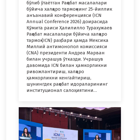
бўлиб ўтаётган Рақобат масалалари
бўйича халқаро тармоқнинг 25-йиллик
анъанавий конференцияси (ICN
Annual Conference 2026) доирасида
Қўмита раиси Ҳалилилло Турахужаев
Рақобат масалалари бўйича халқаро
тармоқ (ICN) раҳбари ҳамда Мексика
Миллий антимонопол комиссияси
(CNA) президенти Андреа Марван
билан учрашув ўтказди. Учрашув
давомида ICN билан ҳамкорликни
ривожлантириш, халқаро
ҳамкорликни кенгайтириш,
шунингдек рақобат идораларининг
институционал салоҳиятини…