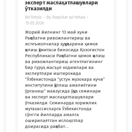
эксперт маслаҳатлашувлари
ўтказилди
Bo'limsiz
By
Raqobat qo'mitasi
15.05.2026
Жорий йилнинг 13 май куни
Рақобатни ривожлантириш ва
истеъмолчилар ҳуқуқларини ҳимоя
қилиш қўмитаси биносида Қозоғистон
Республикаси Рақобатни ҳимоя қилиш
ва ривожлантириш агентлигининг
бир гуруҳ масъул ходимлари ва
экспертлари иштирокида
“Ўзбекистонда “устун музокара кучи”
институтини қўллаш амалиётини
ўрганиш” мавзусида ўқув семинари
ва эксперт маслаҳатлашувлари
ўтказилди. Семинарда хорижлик
мутахассисларга Ўзбекистонда
сўнгги йилларда амалга
оширилаётган ислоҳотлар
доирасида рақобат…