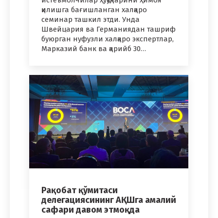
қилишга бағишланган халқаро
семинар ташкил этди. Унда
Швейцария ва Германиядан ташриф
буюрган нуфузли халқаро экспертлар,
Марказий банк ва қарийб 30…
Рақобат қўмитаси
делегациясининг АҚШга амалий
сафари давом этмоқда