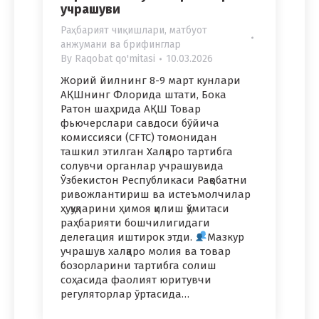
учрашуви
Раҳбарият чиқишлари, матбуот
анжумани ва брифинглар
By
Raqobat qo'mitasi
10.03.2026
Жорий йилнинг 8-9 март кунлари
АҚШнинг Флорида штати, Бока
Ратон шаҳрида АҚШ Товар
фьючерслари савдоси бўйича
комиссияси (CFTC) томонидан
ташкил этилган Халқаро тартибга
солувчи органлар учрашувида
Ўзбекистон Республикаси Рақобатни
ривожлантириш ва истеъмолчилар
ҳуқуқларини ҳимоя қилиш қўмитаси
раҳбарияти бошчилигидаги
делегация иштирок этди.
Мазкур
учрашув халқаро молия ва товар
бозорларини тартибга солиш
соҳасида фаолият юритувчи
регуляторлар ўртасида…