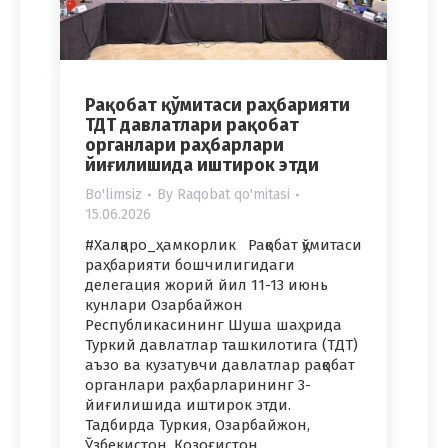
Рақобат қўмитаси раҳбарияти
ТДТ давлатлари рақобат
органлари раҳбарлари
йиғилишида иштирок этди
Bo'limsiz
By
Raqobat qo'mitasi
15.06.2026
#Халқаро_ҳамкорлик Рақобат қўмитаси
раҳбарияти бошчилигидаги
делегация жорий йил 11-13 июнь
кунлари Озарбайжон
Республикасининг Шуша шаҳрида
Туркий давлатлар ташкилотига (ТДТ)
аъзо ва кузатувчи давлатлар рақобат
органлари раҳбарларининг 3-
йиғилишида иштирок этди.
Тадбирда Туркия, Озарбайжон,
Ўзбекистон, Қозоғистон,