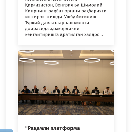
Қирғизистон, Венгрия ва Шимолий
Кипрнинг рақобат органи раҳбарияти
иштирок этишди. Ушбу йиғилиш
Туркий давлатлар ташкилоти
доирасида ҳамкорликни
кенгайтиришга қаратилган халқаро…
“Рақамли платформа