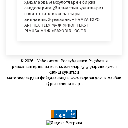
ҳажмларда маҳсулотларни биржа
савдоларига қўйилмаслик ҳолатлари)
содир этганлик ҳолатлари
аниқланди. Жумладан, «HAMZA EXPO
ART TEXTILE» МЧЖ «PROF TEKST
PLYUS» МЧЖ «BAXODIR LOG’ON…
© 2026 - Ўзбекистон Республикаси Рақобатни
ривожлантириш ва истеъмолчилар ҳуқуқларини ҳимоя
қилиш қўмитаси.
Материаллардан фойдаланганда, www.raqobat.gov.uz манбаи
кўрсатилиши шарт.