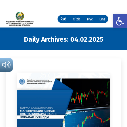
Open
Ўзб
Oʻzb
Рус
Eng
Daily Archives:
04.02.2025
You are here: