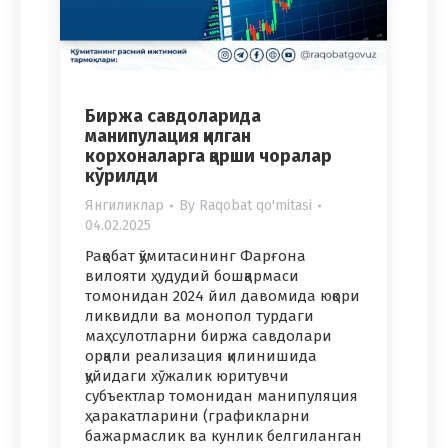
Биржа савдоларида
манипулация қилган
корхоналарга қарши чоралар
кўрилди
Янгиликлар
By
Raqobat qo'mitasi
04.02.2025
Рақобат қўмитасининг Фарғона
вилояти ҳудудий бошқармаси
томонидан 2024 йил давомида юқори
ликвидли ва монопол турдаги
маҳсулотларни биржа савдолари
орқали реализация қилинишида
қуйидаги хўжалик юритувчи
субъектлар томонидан манипуляция
ҳаракатларини (графикларни
бажармаслик ва кунлик белгиланган