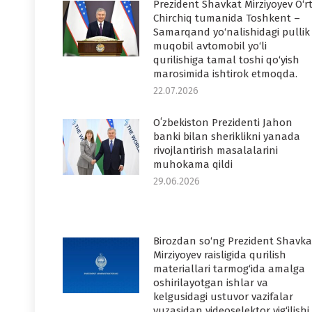
Prezident Shavkat Mirziyoyev O‘r
Chirchiq tumanida Toshkent –
Samarqand yo‘nalishidagi pullik
muqobil avtomobil yo‘li
qurilishiga tamal toshi qo‘yish
marosimida ishtirok etmoqda.
22.07.2026
Oʻzbekiston Prezidenti Jahon
banki bilan sheriklikni yanada
rivojlantirish masalalarini
muhokama qildi
29.06.2026
Birozdan so‘ng Prezident Shavka
Mirziyoyev raisligida qurilish
materiallari tarmog‘ida amalga
oshirilayotgan ishlar va
kelgusidagi ustuvor vazifalar
yuzasidan videoselektor yig‘ilishi