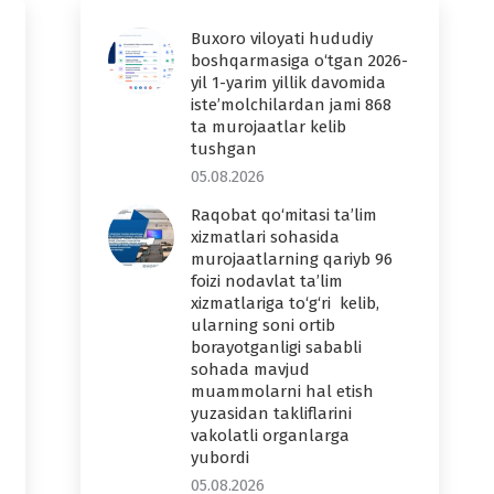
Buxoro viloyati hududiy
boshqarmasiga o‘tgan 2026-
yil 1-yarim yillik davomida
iste’molchilardan jami 868
ta murojaatlar kelib
tushgan
05.08.2026
Raqobat qo‘mitasi ta’lim
xizmatlari sohasida
murojaatlarning qariyb 96
foizi nodavlat ta’lim
xizmatlariga to‘g‘ri kelib,
ularning soni ortib
borayotganligi sababli
sohada mavjud
muammolarni hal etish
yuzasidan takliflarini
vakolatli organlarga
yubordi
05.08.2026