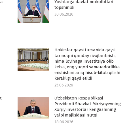
ta
Yoshlarga davlat mukofotlari
topshirildi
30.06.2026
Hokimlar qaysi tumanida qaysi
tarmoqni qanday rivojlantirish,
nima loyihaga investitsiya olib
kelsa, eng yuqori samaradorlikka
erishishini aniq hisob-kitob qilishi
kerakligi qayd etildi
25.06.2026
t
O‘zbekiston Respublikasi
Prezidenti Shavkat Mirziyoyevning
Xorijiy investorlar kengashining
yalpi majlisidagi nutqi
18.06.2026