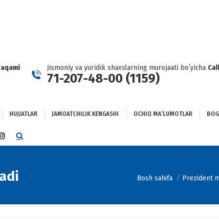
HUJJATLAR
JAMOATCHILIK KENGASHI
OCHIQ MAʼLUMOTLAR
GʻLANISH
raqami
Jismoniy va yuridik shaxslarning murojaati boʻyicha
Cal
71-207-48-00 (1159)
HUJJATLAR
JAMOATCHILIK KENGASHI
OCHIQ MAʼLUMOTLAR
BOG
TTER
INSTAGRAM
E
PAGE
NS
OPENS
IN
adi
You are here:
Bosh sahifa
Prezident m
NEW
DOW
WINDOW