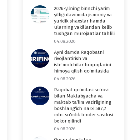
2026-yilning birinchi yarim
yilligi davomida jismoniy va
yuridik shaxslar hamda
ularning vakillaridan kelib
tushgan murojaatlar tahlili
04.08.2026
Ayni damda Raqobatni
rivojlantirish va
iste’molchilar huquqlarini
himoya qilish qo‘mitasida
04.08.2026
Raqobat qo‘mitasi so‘rovi
bilan Maktabgacha va
maktab ta’lim vazirligining
boshlang‘ich narxi 587,2
mln. so‘mlik tender savdosi
bekor qilindi
04.08.2026
Qoraqalpog‘iston