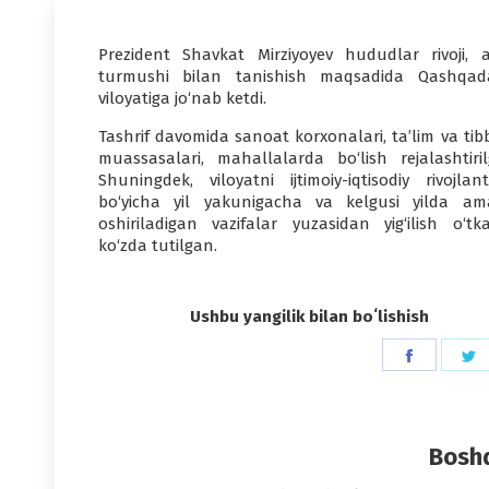
Prezident Shavkat Mirziyoyev hududlar rivoji, a
turmushi bilan tanishish maqsadida Qashqad
viloyatiga jo‘nab ketdi.
Tashrif davomida sanoat korxonalari, ta’lim va tib
muassasalari, mahallalarda bo‘lish rejalashtiril
Shuningdek, viloyatni ijtimoiy-iqtisodiy rivojlant
bo‘yicha yil yakunigacha va kelgusi yilda am
oshiriladigan vazifalar yuzasidan yig‘ilish o‘tka
ko‘zda tutilgan.
Ushbu yangilik bilan boʻlishish
Share
S
on
o
Faceboo
T
Boshq