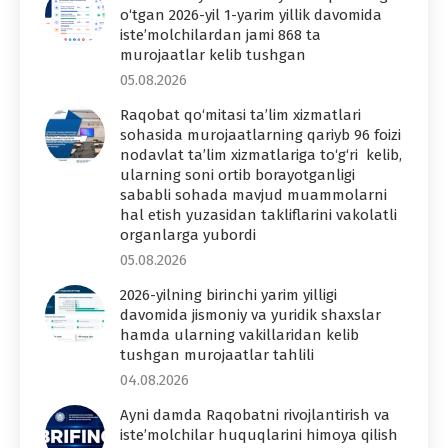
o‘tgan 2026-yil 1-yarim yillik davomida
iste’molchilardan jami 868 ta
murojaatlar kelib tushgan
05.08.2026
Raqobat qo‘mitasi ta’lim xizmatlari
sohasida murojaatlarning qariyb 96 foizi
nodavlat ta’lim xizmatlariga to‘g‘ri kelib,
ularning soni ortib borayotganligi
sababli sohada mavjud muammolarni
hal etish yuzasidan takliflarini vakolatli
organlarga yubordi
05.08.2026
2026-yilning birinchi yarim yilligi
davomida jismoniy va yuridik shaxslar
hamda ularning vakillaridan kelib
tushgan murojaatlar tahlili
04.08.2026
Ayni damda Raqobatni rivojlantirish va
iste’molchilar huquqlarini himoya qilish