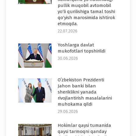
pullik muqobil avtomobil
yo‘li qurilishiga tamal toshi
qo‘yish marosimida ishtirok
etmoqda.
22.07.2026
Yoshlarga davlat
mukofotlari topshirildi
30.06.2026
Oʻzbekiston Prezidenti
Jahon banki bilan
sheriklikni yanada
rivojlantirish masalalarini
muhokama qildi
29.06.2026
Hokimlar qaysi tumanida
qaysi tarmoqni qanday