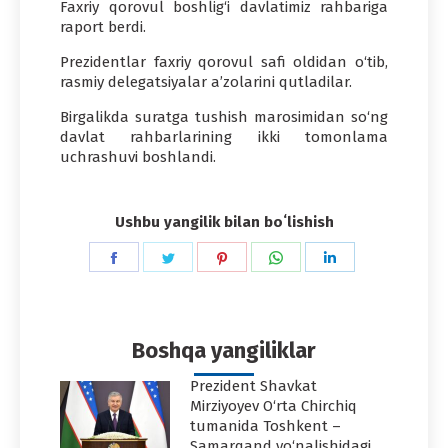
Faxriy qorovul boshlig‘i davlatimiz rahbariga
raport berdi.
Prezidentlar faxriy qorovul safi oldidan o‘tib,
rasmiy delegatsiyalar a’zolarini qutladilar.
Birgalikda suratga tushish marosimidan so‘ng
davlat rahbarlarining ikki tomonlama
uchrashuvi boshlandi.
Ushbu yangilik bilan boʻlishish
Share
Share
Share
Share
Share
on
on
on
on
on
Facebook
Twitter
Pinterest
WhatsApp
LinkedIn
Boshqa yangiliklar
Prezident Shavkat
Mirziyoyev O‘rta Chirchiq
tumanida Toshkent –
Samarqand yo‘nalishidagi