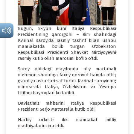
Bugun, 8-iyun kuni Italiya Respublikasi
Prezidentining qarorgohi – Rim shahridagi
Kvirinal saroyida rasmiy tashrif bilan ushbu
mamlakatda bo‘lib turgan O‘zbekiston
Respublikasi Prezidenti Shavkat Mirziyoyevni
rasmiy kutib olish marosimi bo‘lib o‘tdi.
Saroy oldidagi maydonda oliy martabali
mehmon sharafiga faxriy qorovul hamda otliq
gvardiya askarlari saf tortdi. Kvirinal saroyining
minorasida Italiya, O‘zbekiston va Yevropa
Ittifoqi bayroqlari ko‘tarildi.
Davlatimiz rahbarini Italiya Respublikasi
Prezidenti Serjo Mattarella kutib oldi.
Harbiy orkestr ikki mamlakat milliy
madhiyalarini ijro etdi.