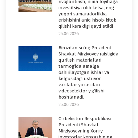
rivojlantirish, nima loyihaga
investitsiya olib kelsa, eng
yuqori samaradorlikka
erishishini aniq hisob-kitob
qilishi kerakligi qayd etildi
25.06.2026
Birozdan so‘ng Prezident
Shavkat Mirziyoyev raisligida
qurilish materiallari
tarmog‘ida amalga
oshirilayotgan ishlar va
kelgusidagi ustuvor
vazifalar yuzasidan
videoselektor yig‘ilishi
boshlanadi.
25.06.2026
O‘zbekiston Respublikasi
Prezidenti Shavkat
Mirziyoyevning Xorijiy
investorlar kengashining