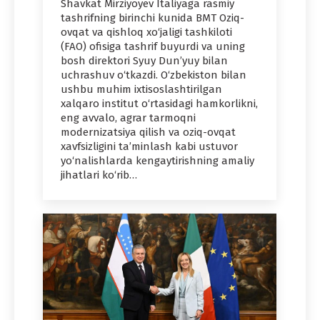
Shavkat Mirziyoyev Italiyaga rasmiy
tashrifning birinchi kunida BMT Oziq-
ovqat va qishloq xo‘jaligi tashkiloti
(FAO) ofisiga tashrif buyurdi va uning
bosh direktori Syuy Dun’yuy bilan
uchrashuv o‘tkazdi. O‘zbekiston bilan
ushbu muhim ixtisoslashtirilgan
xalqaro institut o‘rtasidagi hamkorlikni,
eng avvalo, agrar tarmoqni
modernizatsiya qilish va oziq-ovqat
xavfsizligini ta’minlash kabi ustuvor
yo‘nalishlarda kengaytirishning amaliy
jihatlari ko‘rib…