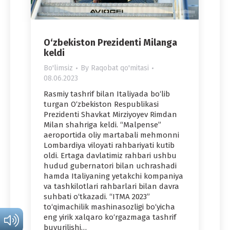
O‘zbekiston Prezidenti Milanga
keldi
Bo'limsiz
By
Raqobat qo'mitasi
08.06.2023
Rasmiy tashrif bilan Italiyada bo‘lib
turgan O‘zbekiston Respublikasi
Prezidenti Shavkat Mirziyoyev Rimdan
Milan shahriga keldi. “Malpense”
aeroportida oliy martabali mehmonni
Lombardiya viloyati rahbariyati kutib
oldi. Ertaga davlatimiz rahbari ushbu
hudud gubernatori bilan uchrashadi
hamda Italiyaning yetakchi kompaniya
va tashkilotlari rahbarlari bilan davra
suhbati o‘tkazadi. “ITMA 2023”
to‘qimachilik mashinasozligi bo‘yicha
eng yirik xalqaro ko‘rgazmaga tashrif
buyurilishi…