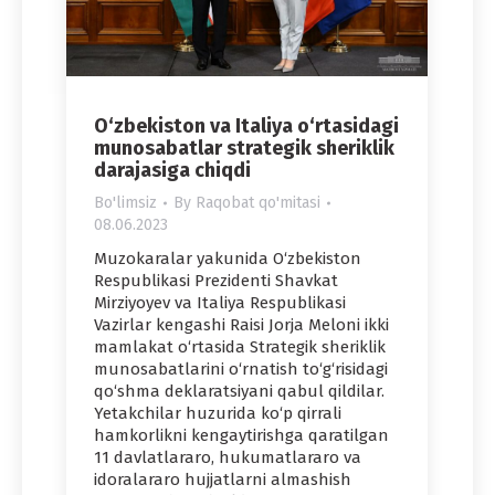
O‘zbekiston va Italiya o‘rtasidagi
munosabatlar strategik sheriklik
darajasiga chiqdi
Bo'limsiz
By
Raqobat qo'mitasi
08.06.2023
Muzokaralar yakunida O‘zbekiston
Respublikasi Prezidenti Shavkat
Mirziyoyev va Italiya Respublikasi
Vazirlar kengashi Raisi Jorja Meloni ikki
mamlakat o‘rtasida Strategik sheriklik
munosabatlarini o‘rnatish to‘g‘risidagi
qo‘shma deklaratsiyani qabul qildilar.
Yetakchilar huzurida ko‘p qirrali
hamkorlikni kengaytirishga qaratilgan
11 davlatlararo, hukumatlararo va
idoralararo hujjatlarni almashish