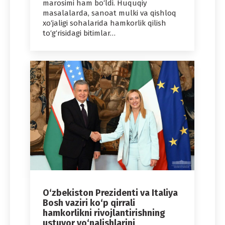
marosimi ham bo‘ldi. Huquqiy
masalalarda, sanoat mulki va qishloq
xo‘jaligi sohalarida hamkorlik qilish
to‘g‘risidagi bitimlar…
O‘zbekiston Prezidenti va Italiya
Bosh vaziri ko‘p qirrali
hamkorlikni rivojlantirishning
ustuvor yo‘nalishlarini