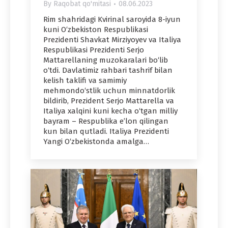
By
Raqobat qo'mitasi
08.06.2023
Rim shahridagi Kvirinal saroyida 8-iyun
kuni O‘zbekiston Respublikasi
Prezidenti Shavkat Mirziyoyev va Italiya
Respublikasi Prezidenti Serjo
Mattarellaning muzokaralari bo‘lib
o‘tdi. Davlatimiz rahbari tashrif bilan
kelish taklifi va samimiy
mehmondo‘stlik uchun minnatdorlik
bildirib, Prezident Serjo Mattarella va
Italiya xalqini kuni kecha o‘tgan milliy
bayram – Respublika e’lon qilingan
kun bilan qutladi. Italiya Prezidenti
Yangi O‘zbekistonda amalga…