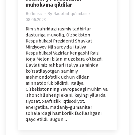
muhokama qildilar
Bo'limsiz
By
Raqobat qo'mitasi
08.06.2023
Rim shahridagi rasmiy tadbirlar
dasturiga muvofiq, O‘zbekiston
Respublikasi Prezidenti Shavkat
Mirziyoyev Kiji saroyida Italiya
Respublikasi Vazirlar kengashi Raisi
Jorja Meloni bilan muzokara o‘tkazdi.
Davlatimiz rahbari Italiya zaminida
ko‘rsatilayotgan samimiy
mehmondo‘stlik uchun dildan
minnatdorlik bildirdi. Italiya
O‘zbekistonning Yevropadagi muhim va
ishonchli sherigi ekani, keyingi yillarda
siyosat, xavfsizlik, iqtisodiyot,
energetika, madaniy-gumanitar
sohalardagi hamkorlik faollashgani
qayd etildi. Bugun…