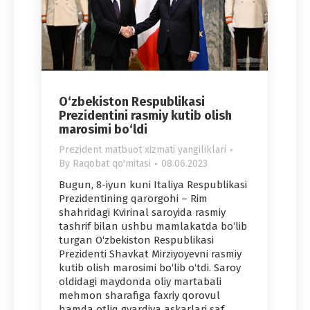
O‘zbekiston Respublikasi
Prezidentini rasmiy kutib olish
marosimi bo‘ldi
Prezident matbuot xizmati yangiliklari
By
Raqobat qo'mitasi
08.06.2023
Bugun, 8-iyun kuni Italiya Respublikasi
Prezidentining qarorgohi – Rim
shahridagi Kvirinal saroyida rasmiy
tashrif bilan ushbu mamlakatda bo‘lib
turgan O‘zbekiston Respublikasi
Prezidenti Shavkat Mirziyoyevni rasmiy
kutib olish marosimi bo‘lib o‘tdi. Saroy
oldidagi maydonda oliy martabali
mehmon sharafiga faxriy qorovul
hamda otliq gvardiya askarlari saf