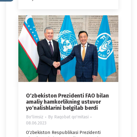
O‘zbekiston Prezidenti FAO bilan
amaliy hamkorlikning ustuvor
yo‘nalishlarini belgilab berdi
Bo'limsiz
By
Raqobat qo'mitasi
08.06.2023
O‘zbekiston Respublikasi Prezidenti