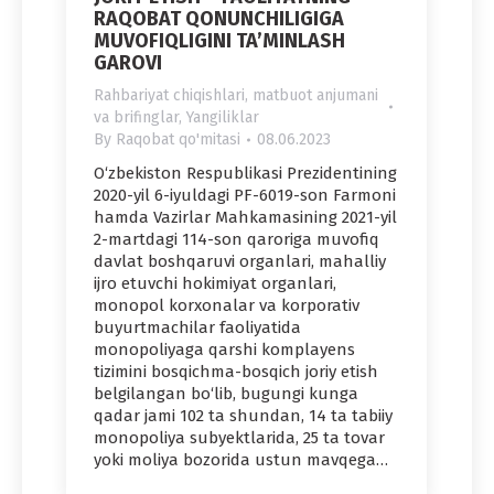
RAQOBAT QONUNCHILIGIGA
MUVOFIQLIGINI TA’MINLASH
GAROVI
Rahbariyat chiqishlari, matbuot anjumani
va brifinglar
,
Yangiliklar
By
Raqobat qo'mitasi
08.06.2023
O‘zbekiston Respublikasi Prezidentining
2020-yil 6-iyuldagi PF-6019-son Farmoni
hamda Vazirlar Mahkamasining 2021-yil
2-martdagi 114-son qaroriga muvofiq
davlat boshqaruvi organlari, mahalliy
ijro etuvchi hokimiyat organlari,
monopol korxonalar va korporativ
buyurtmachilar faoliyatida
monopoliyaga qarshi komplayens
tizimini bosqichma-bosqich joriy etish
belgilangan bo‘lib, bugungi kunga
qadar jami 102 ta shundan, 14 ta tabiiy
monopoliya subyektlarida, 25 ta tovar
yoki moliya bozorida ustun mavqega…