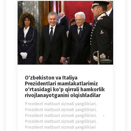
O‘zbekiston va Italiya
Prezidentlari mamlakatlarimiz
o‘rtasidagi ko‘p qirrali hamkorlik
rivojlanayotganini olqishladilar
Prezident matbuot xizmati yangiliklari
,
Prezident matbuot xizmati yangiliklari
,
Prezident matbuot xizmati yangiliklari
,
Prezident matbuot xizmati yangiliklari
,
Prezident matbuot xizmati yangiliklari