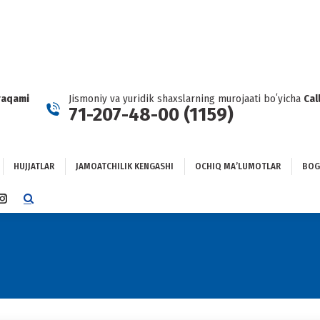
HUJJATLAR
JAMOATCHILIK KENGASHI
OCHIQ MAʼLUMOTLAR
GʻLANISH
raqami
Jismoniy va yuridik shaxslarning murojaati boʻyicha
Cal
71-207-48-00 (1159)
HUJJATLAR
JAMOATCHILIK KENGASHI
OCHIQ MAʼLUMOTLAR
BOG
TTER
INSTAGRAM
E
PAGE
NS
OPENS
IN
NEW
DOW
WINDOW