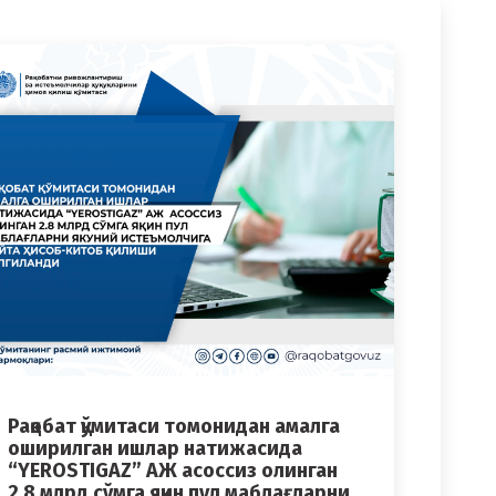
Рақобат қўмитаси томонидан амалга
оширилган ишлар натижасида
“YEROSTIGAZ” АЖ асоссиз олинган
2.8 млрд сўмга яқин пул маблағларни