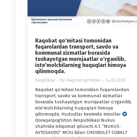
Raqobat qo‘mitasi tomonidan
fuqarolardan transport, savdo va
kommunal xizmatlar borasida
tushayotgan murojaatlar o‘rganilib,
iste’molchilarning huquqlari himoya
qilinmoqda.
Yangiliklar
By
Raqobat qo'mitasi
24.02.2026
Raqobat qo‘mitasi tomonidan fuqarolardan
transport, savdo va kommunal xizmatlar
borasida tushayotgan murojaatlar o‘rganilib,
iste’molchilarning huquqlari himoya
qilinmoqda. Hududlar kesimida misollar
Qoraqalpog‘iston Respublikasi Nukus
shahrida istiqomat qiluvchi A.T. “NUKUS-
AVTOSAVDO” MChJ bilan CHEVROLET COBALT