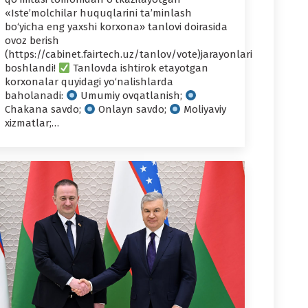
«Iste’molchilar huquqlarini ta’minlash
bo‘yicha eng yaxshi korxona» tanlovi doirasida
ovoz berish
(https://cabinet.fairtech.uz/tanlov/vote)jarayonlari
boshlandi!
Tanlovda ishtirok etayotgan
korxonalar quyidagi yo‘nalishlarda
baholanadi:
Umumiy ovqatlanish;
Chakana savdo;
Onlayn savdo;
Moliyaviy
xizmatlar;…