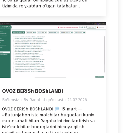
16:00 ga qadar olimpiada.edu.uz elektron
tizimida ro‘yxatdan o‘tgan talabalar…
OVOZ BERISh BOShLANDI
Bo'limsiz
By
Raqobat qo'mitasi
24.02.2026
OVOZ BERISh BOShLANDI
15-mart —
«Butunjahon iste’molchilar huquqlari kuni»
munosabati bilan Raqobatni rivojlantirish va
iste’molchilar huquqlarini himoya qilish
qo‘mitasi tomonidan o‘tkazilayotgan