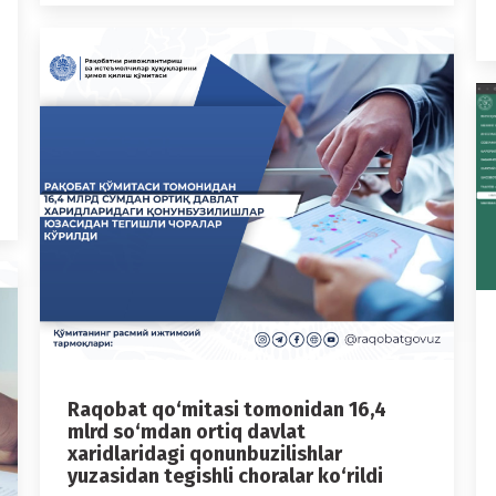
Raqobat qo‘mitasi tomonidan 16,4
mlrd so‘mdan ortiq davlat
xaridlaridagi qonunbuzilishlar
yuzasidan tegishli choralar ko‘rildi