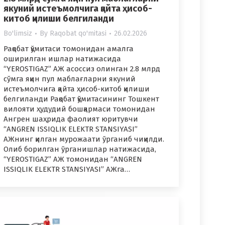
якуний истеъмолчига қайта ҳисоб-
китоб қилиши белгиланди
Bo'limsiz
By
Raqobat qo'mitasi
26.02.2026
Рақобат қўмитаси томонидан амалга
оширилган ишлар натижасида
“YEROSTIGAZ” АЖ асоссиз олинган 2.8 млрд
сўмга яқин пул маблағларни якуний
истеъмолчига қайта ҳисоб-китоб қилиши
белгиланди Рақобат қўмитасининг Тошкент
вилояти ҳудудий бошқармаси томонидан
Ангрен шаҳрида фаолият юритувчи
“ANGREN ISSIQLIK ELEKTR STANSIYASI”
АЖнинг қилган мурожаати ўрганиб чиқилди.
Олиб борилган ўрганишлар натижасида,
“YEROSTIGAZ” АЖ томонидан “ANGREN
ISSIQLIK ELEKTR STANSIYASI” АЖга…