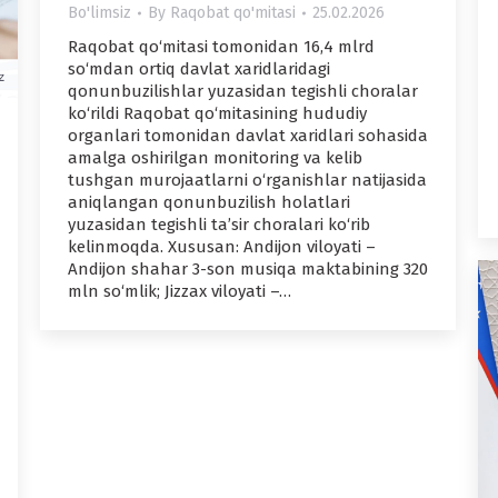
Bo'limsiz
By
Raqobat qo'mitasi
25.02.2026
Raqobat qo‘mitasi tomonidan 16,4 mlrd
so‘mdan ortiq davlat xaridlaridagi
qonunbuzilishlar yuzasidan tegishli choralar
ko‘rildi Raqobat qo‘mitasining hududiy
organlari tomonidan davlat xaridlari sohasida
amalga oshirilgan monitoring va kelib
tushgan murojaatlarni o‘rganishlar natijasida
aniqlangan qonunbuzilish holatlari
yuzasidan tegishli ta’sir choralari ko‘rib
kelinmoqda. Xususan: Andijon viloyati –
Andijon shahar 3-son musiqa maktabining 320
mln so‘mlik; Jizzax viloyati –…