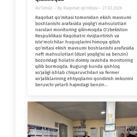
Bo'limsiz
By
Raqobat qo'mitasi
27.02.2026
Raqobat qo‘mitasi tomonidan ekish mavsumi
boshlanishi arafasida yoqilg‘i mahsulotlari
narxlari monitoring qilinmoqda O‘zbekiston
Respublikasi Raqobatni rivojlantirish va
iste’molchilar huquqlarini himoya qilish
qo‘mitasi ekish mavsumi boshlanishi arafasida
neft mahsulotlari (dizel yoqilg‘isi va benzin)
bozoridagi holatni doimiy ravishda monitoring
qilib bormoqda. Bugungi kunda qishloq
xo‘jaligi ishlab chiqaruvchilari va fermer
xo‘jaliklarining ehtiyojlarini qondirish imkonini
beruvchi yetarli hajmdagi benzin…