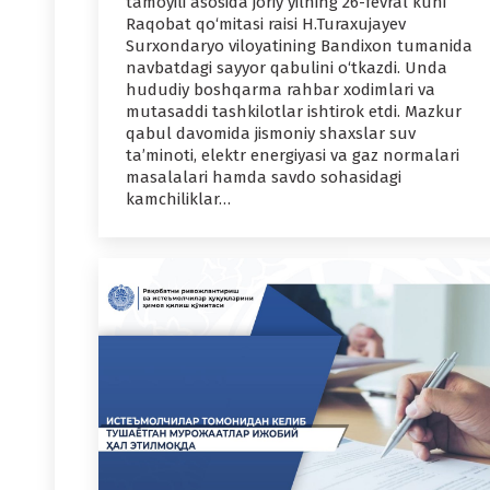
tamoyili asosida joriy yilning 26-fevral kuni
Raqobat qo‘mitasi raisi H.Turaxujayev
Surxondaryo viloyatining Bandixon tumanida
navbatdagi sayyor qabulini o‘tkazdi. Unda
hududiy boshqarma rahbar xodimlari va
mutasaddi tashkilotlar ishtirok etdi. Mazkur
qabul davomida jismoniy shaxslar suv
ta’minoti, elektr energiyasi va gaz normalari
masalalari hamda savdo sohasidagi
kamchiliklar…