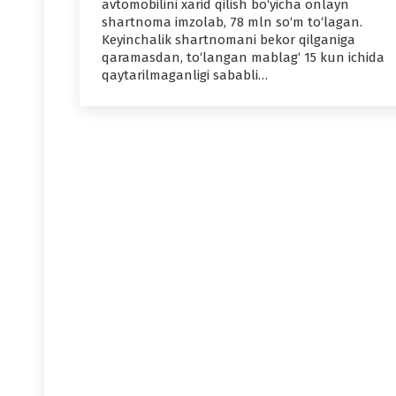
avtomobilini xarid qilish bo‘yicha onlayn
shartnoma imzolab, 78 mln so‘m to‘lagan.
Keyinchalik shartnomani bekor qilganiga
qaramasdan, to‘langan mablag‘ 15 kun ichida
qaytarilmaganligi sababli…