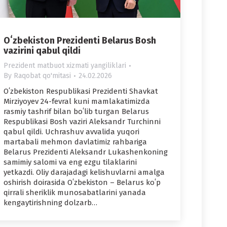
Oʻzbekiston Prezidenti Belarus Bosh
vazirini qabul qildi
Prezident matbuot xizmati yangiliklari
By
Raqobat qo'mitasi
24.02.2026
Oʻzbekiston Respublikasi Prezidenti Shavkat
Mirziyoyev 24-fevral kuni mamlakatimizda
rasmiy tashrif bilan boʻlib turgan Belarus
Respublikasi Bosh vaziri Aleksandr Turchinni
qabul qildi. Uchrashuv avvalida yuqori
martabali mehmon davlatimiz rahbariga
Belarus Prezidenti Aleksandr Lukashenkoning
samimiy salomi va eng ezgu tilaklarini
yetkazdi. Oliy darajadagi kelishuvlarni amalga
oshirish doirasida Oʻzbekiston – Belarus koʻp
qirrali sheriklik munosabatlarini yanada
kengaytirishning dolzarb…