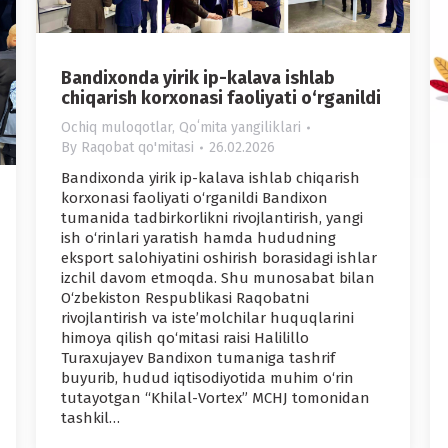
Bandixonda yirik ip-kalava ishlab
chiqarish korxonasi faoliyati o‘rganildi
Ochiq muloqotlar
,
Qoʻmita yangiliklari
By
Raqobat qo'mitasi
26.02.2026
Bandixonda yirik ip-kalava ishlab chiqarish
korxonasi faoliyati o‘rganildi Bandixon
tumanida tadbirkorlikni rivojlantirish, yangi
ish o‘rinlari yaratish hamda hududning
eksport salohiyatini oshirish borasidagi ishlar
izchil davom etmoqda. Shu munosabat bilan
O‘zbekiston Respublikasi Raqobatni
rivojlantirish va iste’molchilar huquqlarini
himoya qilish qo‘mitasi raisi Halilillo
Turaxujayev Bandixon tumaniga tashrif
buyurib, hudud iqtisodiyotida muhim o‘rin
tutayotgan “Khilal-Vortex” MCHJ tomonidan
tashkil…