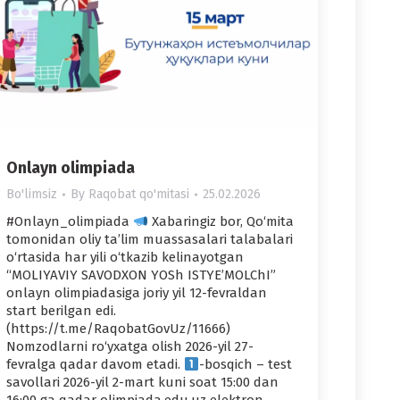
Onlayn olimpiada
Bo'limsiz
By
Raqobat qo'mitasi
25.02.2026
#Onlayn_olimpiada
Xabaringiz bor, Qo‘mita
tomonidan oliy ta’lim muassasalari talabalari
o‘rtasida har yili o‘tkazib kelinayotgan
“MOLIYAVIY SAVODXON YOSh ISTYE’MOLChI”
onlayn olimpiadasiga joriy yil 12-fevraldan
start berilgan edi.
(https://t.me/RaqobatGovUz/11666)
Nomzodlarni ro‘yxatga olish 2026-yil 27-
fevralga qadar davom etadi.
-bosqich – test
savollari 2026-yil 2-mart kuni soat 15:00 dan