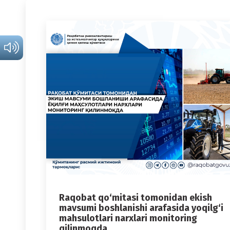
Raqobat qo‘mitasi tomonidan ekish
mavsumi boshlanishi arafasida yoqilg‘i
mahsulotlari narxlari monitoring
qilinmoqda