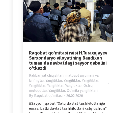
Raqobat qo‘mitasi raisi H.Turaxujayev
Surxondaryo viloyatining Bandixon
tumanida navbatdagi sayyor qabulini
o‘tkazdi
Rahbariyat chiqishlari, matbuot anjumani va
brifinglar
,
Yangiliklar
,
Yangiliklar
,
Yangiliklar
,
Yangiliklar
,
Yangiliklar
,
Yangiliklar
,
Ochiq
muloqotlar
,
Yangiliklar
,
Qoʻmita yangiliklari
By
Raqobat qo'mitasi
26.02.2026
#Sayyor_qabul “Xalq davlat tashkilotlariga
emas, balki davlat tashkilotlari xalq uchun”