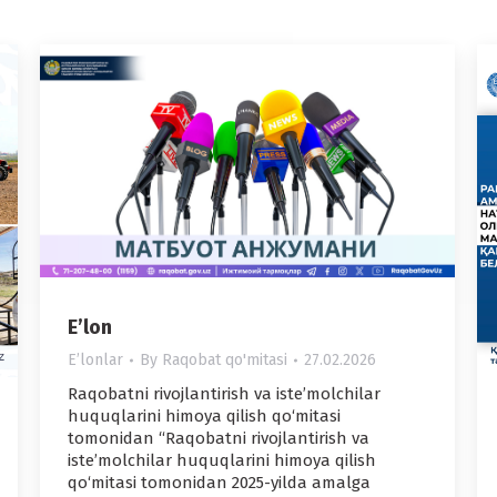
E’lon
Eʼlonlar
By
Raqobat qo'mitasi
27.02.2026
Raqobatni rivojlantirish va iste’molchilar
huquqlarini himoya qilish qo‘mitasi
tomonidan “Raqobatni rivojlantirish va
iste’molchilar huquqlarini himoya qilish
qo‘mitasi tomonidan 2025-yilda amalga