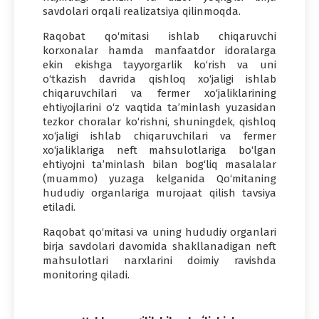
savdolari orqali realizatsiya qilinmoqda.
Raqobat qo‘mitasi ishlab chiqaruvchi
korxonalar hamda manfaatdor idoralarga
ekin ekishga tayyorgarlik ko‘rish va uni
o‘tkazish davrida qishloq xo‘jaligi ishlab
chiqaruvchilari va fermer xo‘jaliklarining
ehtiyojlarini o‘z vaqtida ta’minlash yuzasidan
tezkor choralar ko‘rishni, shuningdek, qishloq
xo‘jaligi ishlab chiqaruvchilari va fermer
xo‘jaliklariga neft mahsulotlariga bo‘lgan
ehtiyojni ta’minlash bilan bog‘liq masalalar
(muammo) yuzaga kelganida Qo‘mitaning
hududiy organlariga murojaat qilish tavsiya
etiladi.
Raqobat qo‘mitasi va uning hududiy organlari
birja savdolari davomida shakllanadigan neft
mahsulotlari narxlarini doimiy ravishda
monitoring qiladi.