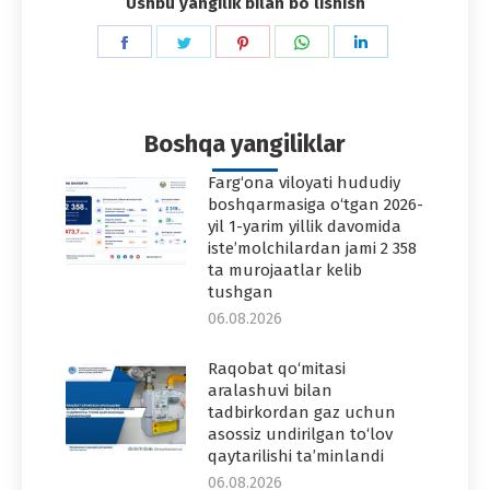
Ushbu yangilik bilan boʻlishish
Share
Share
Share
Share
Share
on
on
on
on
on
Facebook
Twitter
Pinterest
WhatsApp
LinkedIn
Boshqa yangiliklar
Farg‘ona viloyati hududiy
boshqarmasiga o‘tgan 2026-
yil 1-yarim yillik davomida
iste’molchilardan jami 2 358
ta murojaatlar kelib
tushgan
06.08.2026
Raqobat qo‘mitasi
aralashuvi bilan
tadbirkordan gaz uchun
asossiz undirilgan to‘lov
qaytarilishi ta’minlandi
06.08.2026