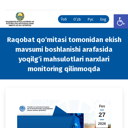
Open
Ўзб
Oʻzb
Рус
Eng
Raqobat qo‘mitasi tomonidan ekish
mavsumi boshlanishi arafasida
yoqilg‘i mahsulotlari narxlari
monitoring qilinmoqda
You are here:
Fev
27
2026