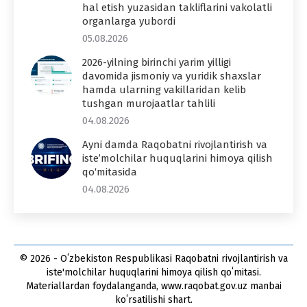
hal etish yuzasidan takliflarini vakolatli
organlarga yubordi
05.08.2026
2026-yilning birinchi yarim yilligi
davomida jismoniy va yuridik shaxslar
hamda ularning vakillaridan kelib
tushgan murojaatlar tahlili
04.08.2026
Ayni damda Raqobatni rivojlantirish va
iste’molchilar huquqlarini himoya qilish
qo‘mitasida
04.08.2026
© 2026 - Oʻzbekiston Respublikasi Raqobatni rivojlantirish va
iste'molchilar huquqlarini himoya qilish qoʻmitasi.
Materiallardan foydalanganda, www.raqobat.gov.uz manbai
koʻrsatilishi shart.