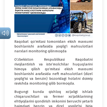
Raqobat qo‘mitasi tomonidan ekish mavsumi
boshlanishi arafasida yoqilg‘i mahsulotlari
narxlari monitoring qilinmoqda
O‘zbekiston Respublikasi Raqobatni
rivojlantirish va iste’molchilar huquqlarini
himoya qilish qo‘mitasi ekish mavsumi
boshlanishi arafasida neft mahsulotlari (dizel
yoqilg‘isi va benzin) bozoridagi holatni doimiy
ravishda monitoring qilib bormoqda.
Bugungi kunda qishloq xo‘jaligi ishlab
chiqaruvchilari va fermer xo‘jaliklarining
ehtiyojlarini qondirish imkonini beruvchi yetarli
hajmdagi benzin va dizel yoqilg‘isi birja