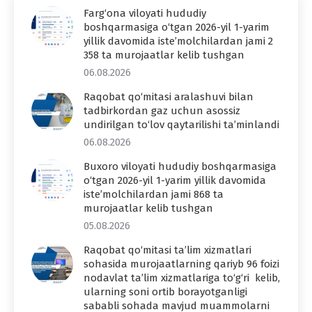
Farg‘ona viloyati hududiy
boshqarmasiga o‘tgan 2026-yil 1-yarim
yillik davomida iste’molchilardan jami 2
358 ta murojaatlar kelib tushgan
06.08.2026
Raqobat qo‘mitasi aralashuvi bilan
tadbirkordan gaz uchun asossiz
undirilgan to‘lov qaytarilishi ta’minlandi
06.08.2026
Buxoro viloyati hududiy boshqarmasiga
o‘tgan 2026-yil 1-yarim yillik davomida
iste’molchilardan jami 868 ta
murojaatlar kelib tushgan
05.08.2026
Raqobat qo‘mitasi ta’lim xizmatlari
sohasida murojaatlarning qariyb 96 foizi
nodavlat ta’lim xizmatlariga to‘g‘ri kelib,
ularning soni ortib borayotganligi
sababli sohada mavjud muammolarni