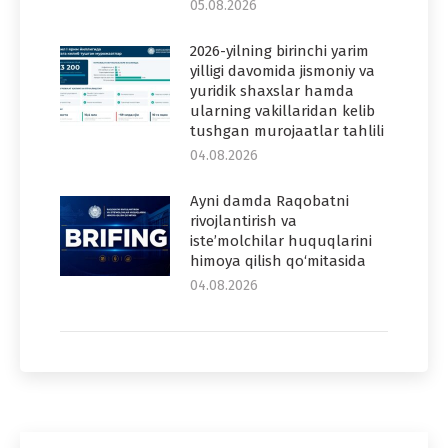
05.08.2026
2026-yilning birinchi yarim
yilligi davomida jismoniy va
yuridik shaxslar hamda
ularning vakillaridan kelib
tushgan murojaatlar tahlili
04.08.2026
Ayni damda Raqobatni
rivojlantirish va
iste’molchilar huquqlarini
himoya qilish qo‘mitasida
04.08.2026