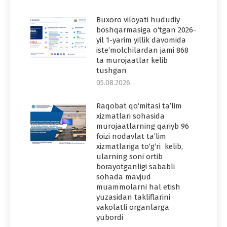
Buxoro viloyati hududiy
boshqarmasiga o‘tgan 2026-
yil 1-yarim yillik davomida
iste’molchilardan jami 868
ta murojaatlar kelib
tushgan
05.08.2026
Raqobat qo‘mitasi ta’lim
xizmatlari sohasida
murojaatlarning qariyb 96
foizi nodavlat ta’lim
xizmatlariga to‘g‘ri kelib,
ularning soni ortib
borayotganligi sababli
sohada mavjud
muammolarni hal etish
yuzasidan takliflarini
vakolatli organlarga
yubordi