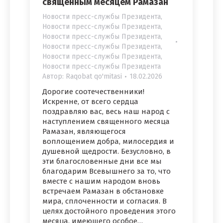
священным месяцем Рамазан
Новости пресс-службы Президента
,
Новости пресс-службы Президента
,
Новости пресс-службы Президента
,
Новости пресс-службы Президента
,
Новости пресс-службы Президента
,
Новости пресс-службы Президента
Автор:
Raqobat qo'mitasi
18.02.2026
Дорогие соотечественники!
Искренне, от всего сердца
поздравляю вас, весь наш народ с
наступлением священного месяца
Рамазан, являющегося
воплощением добра, милосердия и
душевной щедрости. Безусловно, в
эти благословенные дни все мы
благодарим Всевышнего за то, что
вместе с нашим народом вновь
встречаем Рамазан в обстановке
мира, сплоченности и согласия. В
целях достойного проведения этого
месяца, имеющего особое…