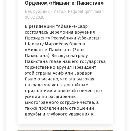
Орденом «Нишан-е-Пакистан»
Без рубрики
Автор:
Raqobat qo'mitasi
06.02.2026
В резиденции “Айван-е-Садр”
состоялась церемония вручения
Президенту Республики Узбекистан
Шавкату Мирзиёеву Ордена
«Нишан-е-Пакистан» (Знак
Пакистана). Высшую награду
Пакистана главе нашего государства
торжественно вручил Президент
этой страны Асиф Али Зардари.
Было отмечено, что эта высокая
награда является достойным
признанием и оценкой совместных
усилий по расширению
многогранного сотрудничества, а
также проявлением отношений
дружбы и глубокого уважения к…