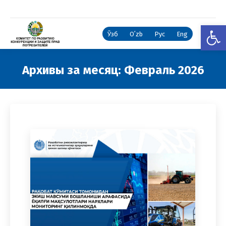
Откры
Ўзб
Oʻzb
Рус
Eng
Архивы за месяц:
Февраль 2026
Вы здесь: