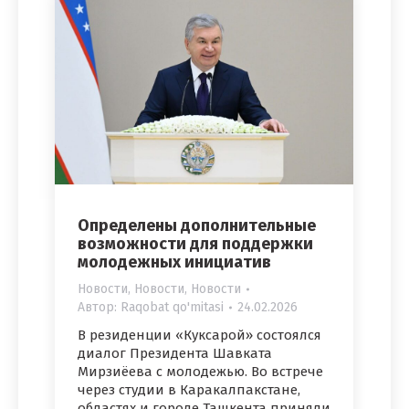
Определены дополнительные
возможности для поддержки
молодежных инициатив
Новости
,
Новости
,
Новости
Автор:
Raqobat qo'mitasi
24.02.2026
В резиденции «Куксарой» состоялся
диалог Президента Шавката
Мирзиёева с молодежью. Во встрече
через студии в Каракалпакстане,
областях и городе Ташкента приняли