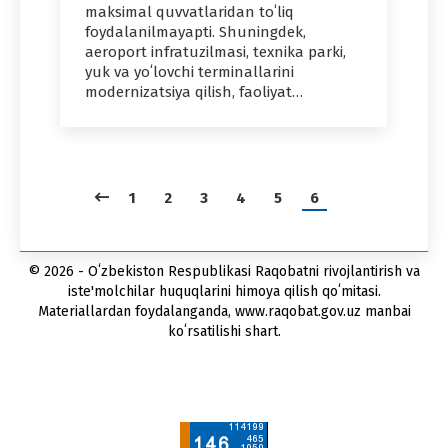
maksimal quvvatlaridan toʻliq
foydalanilmayapti. Shuningdek,
aeroport infratuzilmasi, texnika parki,
yuk va yoʻlovchi terminallarini
modernizatsiya qilish, faoliyat…
1
2
3
4
5
6
© 2026 - Oʻzbekiston Respublikasi Raqobatni rivojlantirish va
iste'molchilar huquqlarini himoya qilish qoʻmitasi.
Materiallardan foydalanganda, www.raqobat.gov.uz manbai
koʻrsatilishi shart.