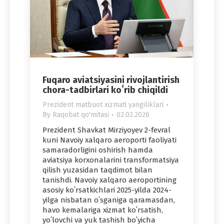
Fuqaro aviatsiyasini rivojlantirish
chora-tadbirlari koʻrib chiqildi
Prezident matbuot xizmati yangiliklari
By
Raqobat qo'mitasi
02.02.2026
Prezident Shavkat Mirziyoyev 2-fevral
kuni Navoiy xalqaro aeroporti faoliyati
samaradorligini oshirish hamda
aviatsiya korxonalarini transformatsiya
qilish yuzasidan taqdimot bilan
tanishdi. Navoiy xalqaro aeroportining
asosiy koʻrsatkichlari 2025-yilda 2024-
yilga nisbatan oʻsganiga qaramasdan,
havo kemalariga xizmat koʻrsatish,
yoʻlovchi va yuk tashish boʻyicha