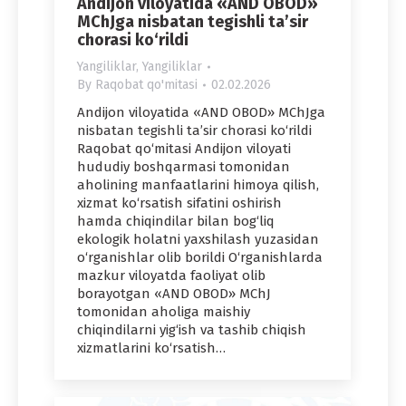
Andijon viloyatida «AND OBOD»
MChJga nisbatan tegishli ta’sir
chorasi ko‘rildi
Yangiliklar
,
Yangiliklar
By
Raqobat qo'mitasi
02.02.2026
Andijon viloyatida «AND OBOD» MChJga
nisbatan tegishli ta’sir chorasi ko‘rildi
Raqobat qo‘mitasi Andijon viloyati
hududiy boshqarmasi tomonidan
aholining manfaatlarini himoya qilish,
xizmat ko‘rsatish sifatini oshirish
hamda chiqindilar bilan bog‘liq
ekologik holatni yaxshilash yuzasidan
o‘rganishlar olib borildi O‘rganishlarda
mazkur viloyatda faoliyat olib
borayotgan «AND OBOD» MChJ
tomonidan aholiga maishiy
chiqindilarni yig‘ish va tashib chiqish
xizmatlarini ko‘rsatish…