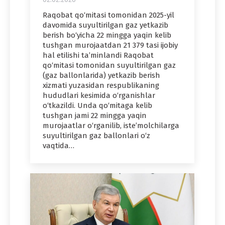
Raqobat qo‘mitasi tomonidan 2025-yil
davomida suyultirilgan gaz yetkazib
berish bo‘yicha 22 mingga yaqin kelib
tushgan murojaatdan 21 379 tasi ijobiy
hal etilishi ta’minlandi Raqobat
qo‘mitasi tomonidan suyultirilgan gaz
(gaz ballonlarida) yetkazib berish
xizmati yuzasidan respublikaning
hududlari kesimida o‘rganishlar
o‘tkazildi. Unda qo‘mitaga kelib
tushgan jami 22 mingga yaqin
murojaatlar o‘rganilib, iste’molchilarga
suyultirilgan gaz ballonlari o‘z
vaqtida…