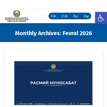
Open
Ўзб
Oʻzb
Рус
Eng
Monthly Archives:
Fevral 2026
You are here: