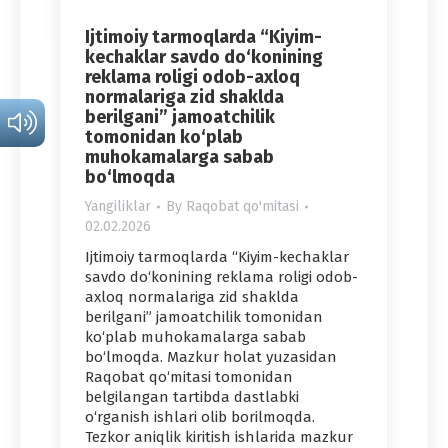
Ijtimoiy tarmoqlarda “Kiyim-
kechaklar savdo do‘konining
reklama roligi odob-axloq
normalariga zid shaklda
berilgani” jamoatchilik
tomonidan ko‘plab
muhokamalarga sabab
bo‘lmoqda
Yangiliklar
By
Raqobat qo'mitasi
02.02.2026
Ijtimoiy tarmoqlarda “Kiyim-kechaklar
savdo do‘konining reklama roligi odob-
axloq normalariga zid shaklda
berilgani” jamoatchilik tomonidan
ko‘plab muhokamalarga sabab
bo‘lmoqda. Mazkur holat yuzasidan
Raqobat qo‘mitasi tomonidan
belgilangan tartibda dastlabki
o‘rganish ishlari olib borilmoqda.
Tezkor aniqlik kiritish ishlarida mazkur