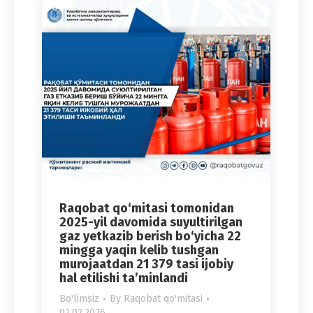
Raqobat qo‘mitasi tomonidan
2025-yil davomida suyultirilgan
gaz yetkazib berish bo‘yicha 22
mingga yaqin kelib tushgan
murojaatdan 21 379 tasi ijobiy
hal etilishi ta’minlandi
Bo'limsiz
By
Raqobat qo'mitasi
02.02.2026