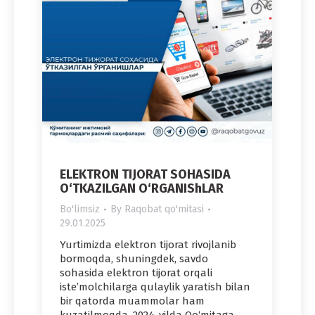
ELEKTRON TIJORAT SOHASIDA
O‘TKAZILGAN O‘RGANIShLAR
Bo'limsiz
By
Raqobat qo'mitasi
29.01.2025
Yurtimizda elektron tijorat rivojlanib
bormoqda, shuningdek, savdo
sohasida elektron tijorat orqali
iste’molchilarga qulaylik yaratish bilan
bir qatorda muammolar ham
kuzatilmoqda. 2024-yilda Qo‘mitaga