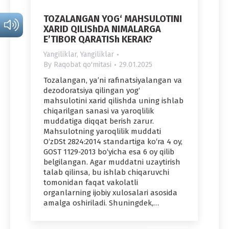
TOZALANGAN YOG‘ MAHSULOTINI
XARID QILIShDA NIMALARGA
E’TIBOR QARATISh KERAK?
Yangiliklar
,
Yangiliklar
By
Raqobat qo'mitasi
29.01.2025
Tozalangan, ya’ni rafinatsiyalangan va
dezodoratsiya qilingan yog‘
mahsulotini xarid qilishda uning ishlab
chiqarilgan sanasi va yaroqlilik
muddatiga diqqat berish zarur.
Mahsulotning yaroqlilik muddati
O‘zDSt 2824:2014 standartiga ko‘ra 4 oy,
GOST 1129-2013 bo‘yicha esa 6 oy qilib
belgilangan. Agar muddatni uzaytirish
talab qilinsa, bu ishlab chiqaruvchi
tomonidan faqat vakolatli
organlarning ijobiy xulosalari asosida
amalga oshiriladi. Shuningdek,…