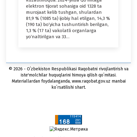
elektron tijorat sohasiga oid 1328 ta
murojaat kelib tushgan, shulardan
81,9 % (1085 ta) ijobiy hal etilgan, 14,3 %
(190 ta) bo‘yicha tushuntirish berilgan,
1,3 % (17 ta) vakolatli organlarga
yo‘naltirilgan va 33…
© 2026 - Oʻzbekiston Respublikasi Raqobatni rivojlantirish va
iste'molchilar huquqlarini himoya qilish qoʻmitasi.
Materiallardan foydalanganda, www.raqobat.gov.uz manbai
koʻrsatilishi shart.