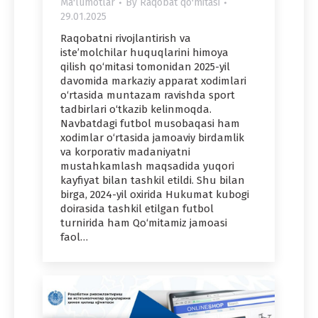
Ma'lumotlar
By
Raqobat qo'mitasi
29.01.2025
Raqobatni rivojlantirish va
iste’molchilar huquqlarini himoya
qilish qo‘mitasi tomonidan 2025-yil
davomida markaziy apparat xodimlari
o‘rtasida muntazam ravishda sport
tadbirlari o‘tkazib kelinmoqda.
Navbatdagi futbol musobaqasi ham
xodimlar o‘rtasida jamoaviy birdamlik
va korporativ madaniyatni
mustahkamlash maqsadida yuqori
kayfiyat bilan tashkil etildi. Shu bilan
birga, 2024-yil oxirida Hukumat kubogi
doirasida tashkil etilgan futbol
turnirida ham Qo‘mitamiz jamoasi
faol…