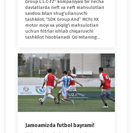
Group L.L.C-FZ” kompaniyasi bir necha
davlatlarda neft va neft mahsulotlari
savdosi bilan shug‘ullanuvchi
tashkilot; “SDK Group And” MChJ XK
motor moyi va yoqilg‘i mahsulotlari
uchun filtrlar ishlab chiqaruvchi
tashkilot hisoblanadi. Qo‘mitaning…
Jamoamizda futbol bayrami!