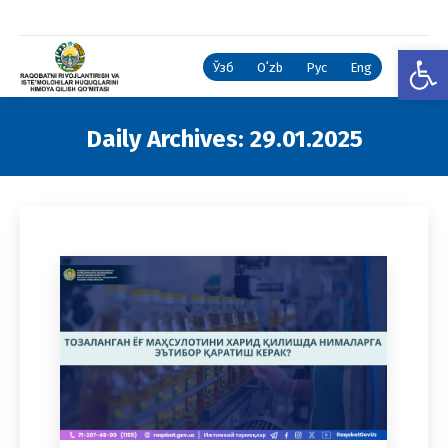
Open
Ўзб
Oʻzb
Рус
Eng
Daily Archives:
29.01.2025
You are here: