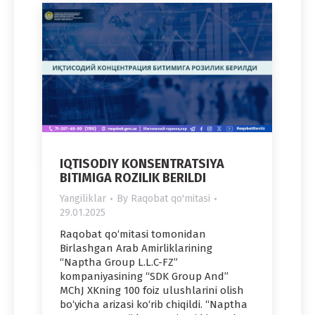
IQTISODIY KONSENTRATSIYA
BITIMIGA ROZILIK BERILDI
Yangiliklar
By
Raqobat qo'mitasi
29.01.2025
Raqobat qo‘mitasi tomonidan
Birlashgan Arab Amirliklarining
“Naptha Group L.L.C-FZ”
kompaniyasining “SDK Group And”
MChJ XKning 100 foiz ulushlarini olish
bo‘yicha arizasi ko‘rib chiqildi. “Naptha