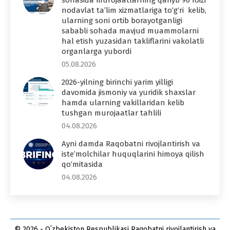
nodavlat ta’lim xizmatlariga to‘g‘ri kelib,
ularning soni ortib borayotganligi
sababli sohada mavjud muammolarni
hal etish yuzasidan takliflarini vakolatli
organlarga yubordi
05.08.2026
2026-yilning birinchi yarim yilligi
davomida jismoniy va yuridik shaxslar
hamda ularning vakillaridan kelib
tushgan murojaatlar tahlili
04.08.2026
Ayni damda Raqobatni rivojlantirish va
iste’molchilar huquqlarini himoya qilish
qo‘mitasida
04.08.2026
© 2026 - Oʻzbekiston Respublikasi Raqobatni rivojlantirish va