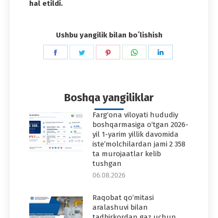
hal etildi.
Ushbu yangilik bilan boʻlishish
Share
Share
Share
Share
Share
on
on
on
on
on
Facebook
Twitter
Pinterest
WhatsApp
LinkedIn
Boshqa yangiliklar
Farg‘ona viloyati hududiy
boshqarmasiga o‘tgan 2026-
yil 1-yarim yillik davomida
iste’molchilardan jami 2 358
ta murojaatlar kelib
tushgan
06.08.2026
Raqobat qo‘mitasi
aralashuvi bilan
tadbirkordan gaz uchun