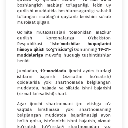
boshlang‘ich mablag‘ to‘laganligi, lekin uy
qurilishi muddatida boshlanmaganligi sababli
to‘langan mablag‘ni qaytarib berishini so‘rab
murojaat qilgan.
Qo‘mita mutaxassislari tomonidan mazkur
qurilish korxonalariga O‘zbekiston
Respublikasi
“Iste’molchilar huquqlarini
himoya qilish to‘g‘risida”gi
Qonunning
19-21-
moddalariga
muvofiq huquqiy tushintirishlar
berildi.
Jumladan,
19-moddada
Ijrochi ayrim turdagi
ishlarni bajarish (xizmatlar ko‘rsatish)
qoidalarida yoki shartnomada belgilangan
muddatda, hajmda va sifatda ishni bajarishi
(xizmat ko‘rsatishi) shart.
Agar ijrochi shartnomani ijro etishga o‘z
vaqtida kirishmasa yoki shartnomaning
belgilangan muddatda bajarilmasligi ayon
bo‘lib qolsa, iste’molchi ishni bajarish, xizmat
ko‘rsatish to‘g‘risidagi shartnomadan voz