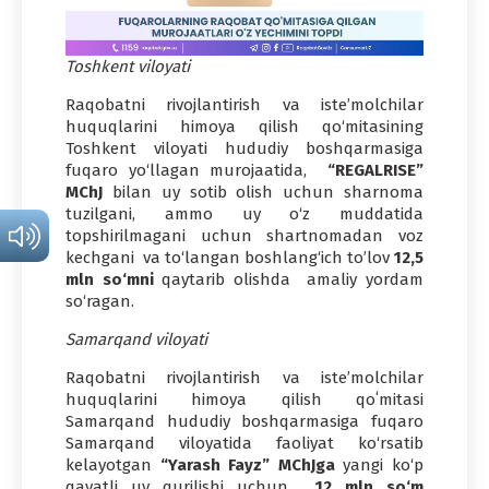
Toshkent viloyati
Raqobatni rivojlantirish va iste’molchilar
huquqlarini himoya qilish qo‘mitasining
Toshkent viloyati hududiy boshqarmasiga
fuqaro yo‘llagan murojaatida,
“REGALRISE”
MChJ
bilan uy sotib olish uchun sharnoma
tuzilgani, ammo uy o‘z muddatida
topshirilmagani uchun shartnomadan voz
kechgani va to‘langan boshlang‘ich to’lov
12,5
mln so‘mni
qaytarib olishda amaliy yordam
so‘ragan.
Samarqand viloyati
Raqobatni rivojlantirish va iste’molchilar
huquqlarini himoya qilish qoʻmitasi
Samarqand hududiy boshqarmasiga fuqaro
Samarqand viloyatida faoliyat ko‘rsatib
kelayotgan
“Yarash Fayz” MChJga
yangi ko‘p
qavatli uy qurilishi uchun
12 mln so‘m