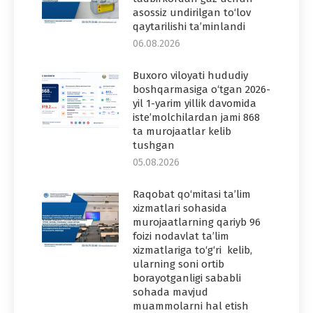
asossiz undirilgan to‘lov
qaytarilishi ta’minlandi
06.08.2026
Buxoro viloyati hududiy
boshqarmasiga o‘tgan 2026-
yil 1-yarim yillik davomida
iste’molchilardan jami 868
ta murojaatlar kelib
tushgan
05.08.2026
Raqobat qo‘mitasi ta’lim
xizmatlari sohasida
murojaatlarning qariyb 96
foizi nodavlat ta’lim
xizmatlariga to‘g‘ri kelib,
ularning soni ortib
borayotganligi sababli
sohada mavjud
muammolarni hal etish