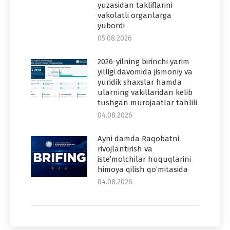
yuzasidan takliflarini
vakolatli organlarga
yubordi
05.08.2026
2026-yilning birinchi yarim
yilligi davomida jismoniy va
yuridik shaxslar hamda
ularning vakillaridan kelib
tushgan murojaatlar tahlili
04.08.2026
Ayni damda Raqobatni
rivojlantirish va
iste’molchilar huquqlarini
himoya qilish qo‘mitasida
04.08.2026