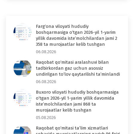
Farg‘ona viloyati hududiy
boshqarmasiga o‘tgan 2026-yil 1-yarim
yillik davomida iste’molchilardan jami 2
358 ta murojaatlar kelib tushgan
06.08.2026
Raqobat qo‘mitasi aralashuvi bilan
tadbirkordan gaz uchun asossiz
undirilgan to‘lov qaytarilishi ta’minlandi
06.08.2026
Buxoro viloyati hududiy boshqarmasiga
o‘tgan 2026-yil 1-yarim yillik davomida
iste’molchilardan jami 868 ta
murojaatlar kelib tushgan
05.08.2026
Raqobat qo‘mitasi ta’lim xizmatlari
sohasida murojaatlarning qariyb 96 foizi