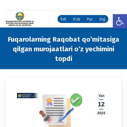
Open
Ўзб
Oʻzb
Рус
Eng
Fuqarolarning Raqobat qo’mitasiga
qilgan murojaatlari o‘z yechimini
topdi
You are here:
Yan
12
2024