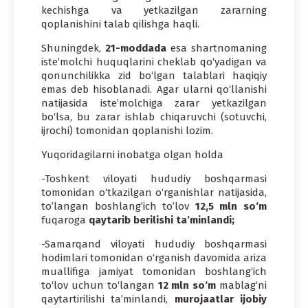
kechishga va yetkazilgan zararning
qoplanishini talab qilishga haqli.
Shuningdek,
21-moddada
esa shartnomaning
iste’molchi huquqlarini cheklab qo‘yadigan va
qonunchilikka zid bo‘lgan talablari haqiqiy
emas deb hisoblanadi. Agar ularni qo‘llanishi
natijasida iste’molchiga zarar yetkazilgan
bo‘lsa, bu zarar ishlab chiqaruvchi (sotuvchi,
ijrochi) tomonidan qoplanishi lozim.
Yuqoridagilarni inobatga olgan holda
-Toshkent viloyati hududiy boshqarmasi
tomonidan o‘tkazilgan o‘rganishlar natijasida,
to’langan boshlang’ich to’lov
12,5 mln so‘m
fuqaroga
qaytarib berilishi ta’minlandi;
-Samarqand viloyati hududiy boshqarmasi
hodimlari tomonidan o‘rganish davomida ariza
muallifiga jamiyat tomonidan boshlang‘ich
to‘lov uchun to‘langan
12 mln so‘m
mablag‘ni
qaytartirilishi ta’minlandi,
murojaatlar ijobiy