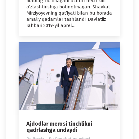
mablag‘ bo‘lmagani uchun hech kim
o‘zlashtirishga botinolmagan. Shavkat
Mirziyoyevning qat’iyati bilan bu borada
amaliy qadamlar tashlandi. Davlatiiz
rahbari 2019-yil aprel…
Ajdodlar merosi tinchlikni
qadrlashga undaydi