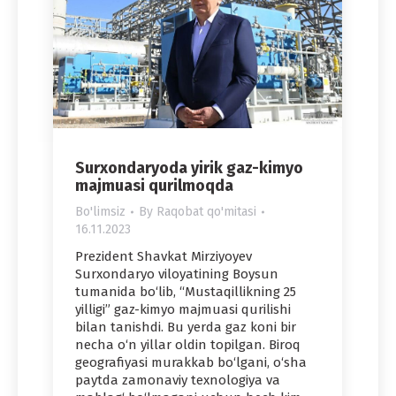
Surxondaryoda yirik gaz-kimyo
majmuasi qurilmoqda
Bo'limsiz
By
Raqobat qo'mitasi
16.11.2023
Prezident Shavkat Mirziyoyev
Surxondaryo viloyatining Boysun
tumanida bo‘lib, “Mustaqillikning 25
yilligi” gaz-kimyo majmuasi qurilishi
bilan tanishdi. Bu yerda gaz koni bir
necha o‘n yillar oldin topilgan. Biroq
geografiyasi murakkab bo‘lgani, o‘sha
paytda zamonaviy texnologiya va