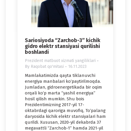
Sariosiyoda “Zarchob-3” kichik
gidro elektr stansiyasi qurilishi
boshlandi
Prezident matbuot xizmati yangiliklari
By
Raqobat qo'mitasi
16.11.2023
Mamlakatimizda qayta tiklanuvchi
energiya manbalari ko‘paytirilmoqda.
Jumladan, gidroenergetikada bir oqim
orqali ko‘p marta “yashil energiya”
hosil qilish mumkin. Shu bois
Prezidentimizning 2017-yil 17-
oktabrdagi qaroriga muvofiq, To‘palang
daryosida kichik elektr stansiyalari ham
qurildi. Xususan, 2020-yil dekabrda 37
megavattli “Zarchob-1” hamda 2021-yil