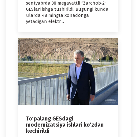
sentyabrda 38 megavattli “Zarchob-2”
GESlari ishga tushirildi. Bugungi kunda
ularda 48 mingta xonadonga
yetadigan elektr…
To‘palang GESdagi
modernizatsiya ishlari ko‘zdan
kechirildi