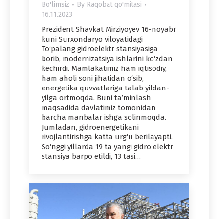
Bo'limsiz
By
Raqobat qo'mitasi
16.11.2023
Prezident Shavkat Mirziyoyev 16-noyabr
kuni Surxondaryo viloyatidagi
To‘palang gidroelektr stansiyasiga
borib, modernizatsiya ishlarini ko‘zdan
kechirdi. Mamlakatimiz ham iqtisodiy,
ham aholi soni jihatidan o‘sib,
energetika quvvatlariga talab yildan-
yilga ortmoqda. Buni ta’minlash
maqsadida davlatimiz tomonidan
barcha manbalar ishga solinmoqda.
Jumladan, gidroenergetikani
rivojlantirishga katta urg‘u berilayapti.
So‘nggi yillarda 19 ta yangi gidro elektr
stansiya barpo etildi, 13 tasi…