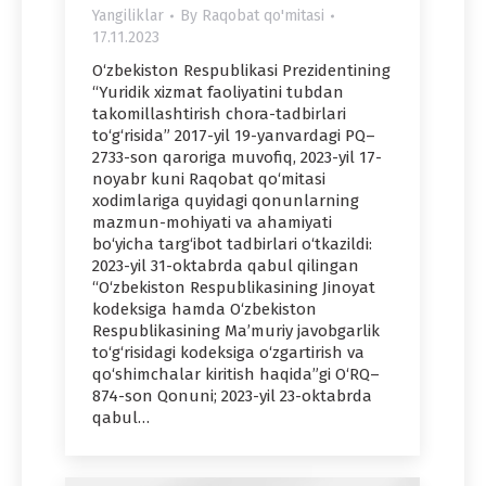
Yangiliklar
By
Raqobat qo'mitasi
17.11.2023
O‘zbekiston Respublikasi Prezidentining
“Yuridik xizmat faoliyatini tubdan
takomillashtirish chora-tadbirlari
to‘g‘risida” 2017-yil 19-yanvardagi PQ–
2733-son qaroriga muvofiq, 2023-yil 17-
noyabr kuni Raqobat qo‘mitasi
xodimlariga quyidagi qonunlarning
mazmun-mohiyati va ahamiyati
bo‘yicha targ‘ibot tadbirlari o‘tkazildi:
2023-yil 31-oktabrda qabul qilingan
“O‘zbekiston Respublikasining Jinoyat
kodeksiga hamda O‘zbekiston
Respublikasining Ma’muriy javobgarlik
to‘g‘risidagi kodeksiga o‘zgartirish va
qo‘shimchalar kiritish haqida”gi O‘RQ–
874-son Qonuni; 2023-yil 23-oktabrda
qabul…