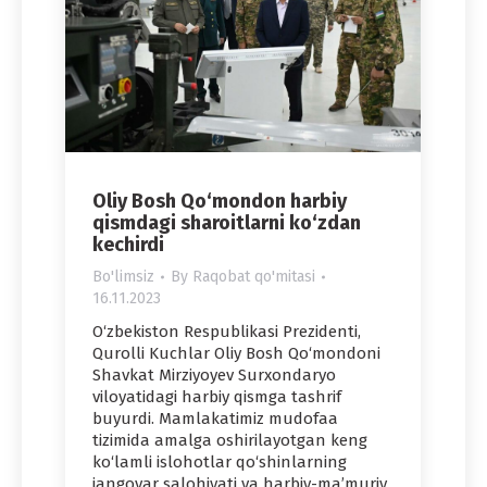
Oliy Bosh Qo‘mondon harbiy
qismdagi sharoitlarni ko‘zdan
kechirdi
Bo'limsiz
By
Raqobat qo'mitasi
16.11.2023
O‘zbekiston Respublikasi Prezidenti,
Qurolli Kuchlar Oliy Bosh Qo‘mondoni
Shavkat Mirziyoyev Surxondaryo
viloyatidagi harbiy qismga tashrif
buyurdi. Mamlakatimiz mudofaa
tizimida amalga oshirilayotgan keng
ko‘lamli islohotlar qo‘shinlarning
jangovar salohiyati va harbiy-ma’muriy