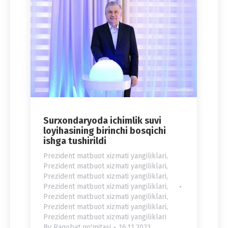
Surxondaryoda ichimlik suvi
loyihasining birinchi bosqichi
ishga tushirildi
Prezident matbuot xizmati yangiliklari
,
Prezident matbuot xizmati yangiliklari
,
Prezident matbuot xizmati yangiliklari
,
Prezident matbuot xizmati yangiliklari
,
Prezident matbuot xizmati yangiliklari
,
Prezident matbuot xizmati yangiliklari
,
Prezident matbuot xizmati yangiliklari
By
Raqobat qo'mitasi
16.11.2023