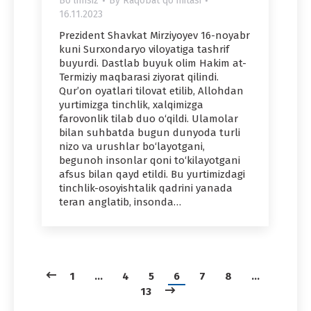
Bo'limsiz
By
Raqobat qo'mitasi
16.11.2023
Prezident Shavkat Mirziyoyev 16-noyabr
kuni Surxondaryo viloyatiga tashrif
buyurdi. Dastlab buyuk olim Hakim at-
Termiziy maqbarasi ziyorat qilindi.
Qur’on oyatlari tilovat etilib, Allohdan
yurtimizga tinchlik, xalqimizga
farovonlik tilab duo o‘qildi. Ulamolar
bilan suhbatda bugun dunyoda turli
nizo va urushlar bo‘layotgani,
begunoh insonlar qoni to‘kilayotgani
afsus bilan qayd etildi. Bu yurtimizdagi
tinchlik-osoyishtalik qadrini yanada
teran anglatib, insonda…
1
…
4
5
6
7
8
…
13