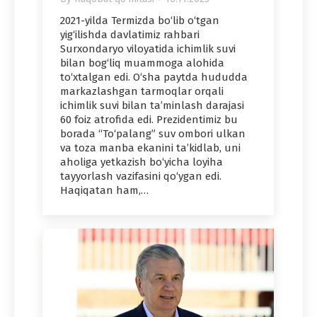
2021-yilda Termizda bo‘lib o‘tgan
yig‘ilishda davlatimiz rahbari
Surxondaryo viloyatida ichimlik suvi
bilan bog‘liq muammoga alohida
to‘xtalgan edi. O‘sha paytda hududda
markazlashgan tarmoqlar orqali
ichimlik suvi bilan ta’minlash darajasi
60 foiz atrofida edi. Prezidentimiz bu
borada “To‘palang” suv ombori ulkan
va toza manba ekanini ta’kidlab, uni
aholiga yetkazish bo‘yicha loyiha
tayyorlash vazifasini qo‘ygan edi.
Haqiqatan ham,…