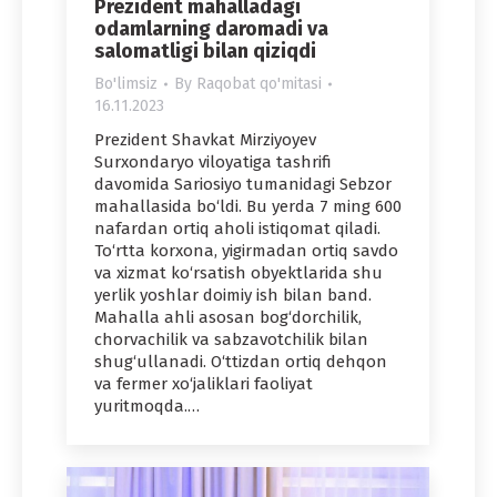
Prezident mahalladagi
odamlarning daromadi va
salomatligi bilan qiziqdi
Bo'limsiz
By
Raqobat qo'mitasi
16.11.2023
Prezident Shavkat Mirziyoyev
Surxondaryo viloyatiga tashrifi
davomida Sariosiyo tumanidagi Sebzor
mahallasida bo‘ldi. Bu yerda 7 ming 600
nafardan ortiq aholi istiqomat qiladi.
To‘rtta korxona, yigirmadan ortiq savdo
va xizmat ko‘rsatish obyektlarida shu
yerlik yoshlar doimiy ish bilan band.
Mahalla ahli asosan bog‘dorchilik,
chorvachilik va sabzavotchilik bilan
shug‘ullanadi. O‘ttizdan ortiq dehqon
va fermer xo‘jaliklari faoliyat
yuritmoqda.…