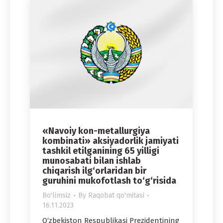
«Navoiy kon-metallurgiya
kombinati» aksiyadorlik jamiyati
tashkil etilganining 65 yilligi
munosabati bilan ishlab
chiqarish ilg‘orlaridan bir
guruhini mukofotlash to‘g‘risida
Bo'limsiz
By
Raqobat qo'mitasi
16.11.2023
O‘zbekiston Respublikasi Prezidentining