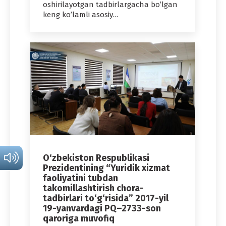
oshirilayotgan tadbirlargacha bo’lgan
keng ko’lamli asosiy…
O‘zbekiston Respublikasi
Prezidentining “Yuridik xizmat
faoliyatini tubdan
takomillashtirish chora-
tadbirlari to‘g‘risida” 2017-yil
19-yanvardagi PQ–2733-son
qaroriga muvofiq