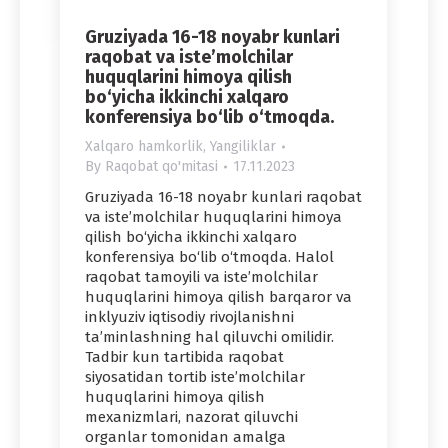
Gruziyada 16-18 noyabr kunlari
raqobat va iste’molchilar
huquqlarini himoya qilish
bo‘yicha ikkinchi xalqaro
konferensiya bo‘lib o‘tmoqda.
Xalqaro hamkorlik
,
Yangiliklar
By
Raqobat qo'mitasi
17.11.2023
Gruziyada 16-18 noyabr kunlari raqobat
va iste’molchilar huquqlarini himoya
qilish bo‘yicha ikkinchi xalqaro
konferensiya bo‘lib o‘tmoqda. Halol
raqobat tamoyili va iste’molchilar
huquqlarini himoya qilish barqaror va
inklyuziv iqtisodiy rivojlanishni
ta’minlashning hal qiluvchi omilidir.
Tadbir kun tartibida raqobat
siyosatidan tortib iste’molchilar
huquqlarini himoya qilish
mexanizmlari, nazorat qiluvchi
organlar tomonidan amalga