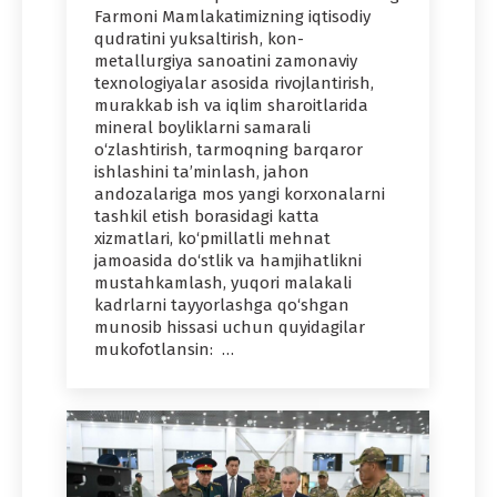
Farmoni Mamlakatimizning iqtisodiy
qudratini yuksaltirish, kon-
metallurgiya sanoatini zamonaviy
texnologiyalar asosida rivojlantirish,
murakkab ish va iqlim sharoitlarida
mineral boyliklarni samarali
o‘zlashtirish, tarmoqning barqaror
ishlashini ta’minlash, jahon
andozalariga mos yangi korxonalarni
tashkil etish borasidagi katta
xizmatlari, ko‘pmillatli mehnat
jamoasida do‘stlik va hamjihatlikni
mustahkamlash, yuqori malakali
kadrlarni tayyorlashga qo‘shgan
munosib hissasi uchun quyidagilar
mukofotlansin: …