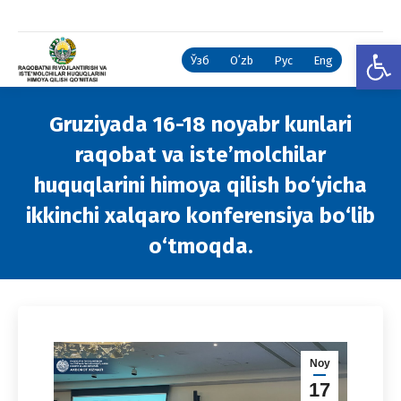
Open
Ўзб
Oʻzb
Рус
Eng
Gruziyada 16-18 noyabr kunlari
raqobat va iste’molchilar
huquqlarini himoya qilish bo‘yicha
ikkinchi xalqaro konferensiya bo‘lib
o‘tmoqda.
You are here:
Noy
17