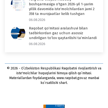
boshqarmasiga o‘tgan 2026-yil 1-yarim
yillik davomida iste’molchilardan jami 2
358 ta murojaatlar kelib tushgan
06.08.2026
Raqobat qo‘mitasi aralashuvi bilan
tadbirkordan gaz uchun asossiz
undirilgan to‘lov qaytarilishi ta’minlandi
06.08.2026
© 2026 - Oʻzbekiston Respublikasi Raqobatni rivojlantirish va
iste'molchilar huquqlarini himoya qilish qoʻmitasi.
Materiallardan foydalanganda, www.raqobat.gov.uz manbai
koʻrsatilishi shart.