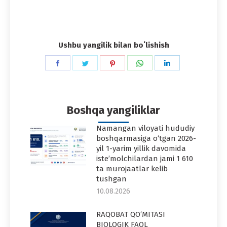
Ushbu yangilik bilan boʻlishish
Share
Share
Share
Share
Share
on
on
on
on
on
Facebook
Twitter
Pinterest
WhatsApp
LinkedIn
Boshqa yangiliklar
Namangan viloyati hududiy
boshqarmasiga o‘tgan 2026-
yil 1-yarim yillik davomida
iste’molchilardan jami 1 610
ta murojaatlar kelib
tushgan
10.08.2026
RAQOBAT QO‘MITASI
BIOLOGIK FAOL