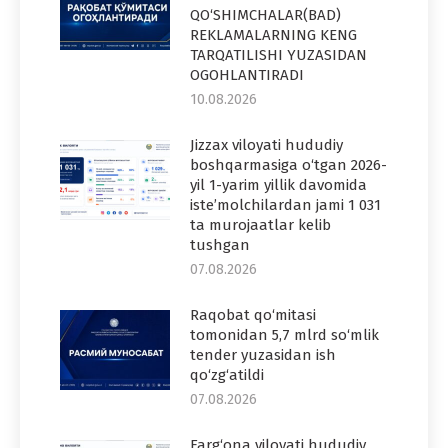
QO‘SHIMCHALAR(BAD)
REKLAMALARNING KENG
TARQATILISHI YUZASIDAN
OGOHLANTIRADI
10.08.2026
Jizzax viloyati hududiy
boshqarmasiga o‘tgan 2026-
yil 1-yarim yillik davomida
iste’molchilardan jami 1 031
ta murojaatlar kelib
tushgan
07.08.2026
Raqobat qo‘mitasi
tomonidan 5,7 mlrd so‘mlik
tender yuzasidan ish
qo‘zg‘atildi
07.08.2026
Farg‘ona viloyati hududiy