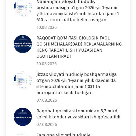
Namangan viloyati hududiy
boshqarmasiga o‘tgan 2026-yil 1-yarim
yillik davomida iste’molchilardan jami 1
610 ta murojaatlar kelib tushgan
10.08.2026
RAQOBAT QO‘MITASI BIOLOGIK FAOL
QO‘SHIMCHALAR(BAD) REKLAMALARNING
KENG TARQATILISHI YUZASIDAN
OGOHLANTIRADI
10.08.2026
Jizzax viloyati hududiy boshqarmasiga
o‘tgan 2026-yil 1-yarim yillik davomida
iste’molchilardan jami 1 031 ta
murojaatlar kelib tushgan
07.08.2026
Raqobat qo‘mitasi tomonidan 5,7 mlrd
so‘mlik tender yuzasidan ish qo‘zg‘atildi
07.08.2026
Farg‘ona viloyati hududiy