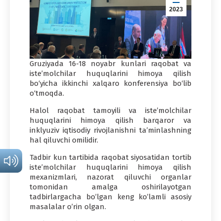
2023
Gruziyada 16-18 noyabr kunlari raqobat va
iste’molchilar huquqlarini himoya qilish
bo‘yicha ikkinchi xalqaro konferensiya bo‘lib
o‘tmoqda.
Halol raqobat tamoyili va iste’molchilar
huquqlarini himoya qilish barqaror va
inklyuziv iqtisodiy rivojlanishni ta’minlashning
hal qiluvchi omilidir.
Tadbir kun tartibida raqobat siyosatidan tortib
iste’molchilar huquqlarini himoya qilish
mexanizmlari, nazorat qiluvchi organlar
tomonidan amalga oshirilayotgan
tadbirlargacha bo’lgan keng ko’lamli asosiy
masalalar o’rin olgan.