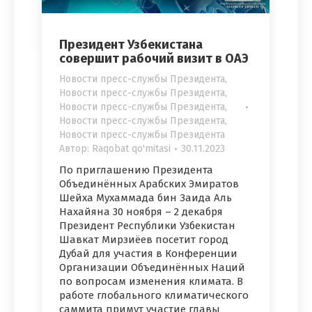
Президент Узбекистана
совершит рабочий визит в ОАЭ
Новости пресс-службы Президента
,
Новости пресс-службы Президента
,
Новости пресс-службы Президента
,
Новости пресс-службы Президента
,
Новости пресс-службы Президента
Автор:
Raqobat qo'mitasi
30.11.2023
По приглашению Президента
Объединённых Арабских Эмиратов
Шейха Мухаммада бин Заида Аль
Нахайяна 30 ноября – 2 декабря
Президент Республики Узбекистан
Шавкат Мирзиёев посетит город
Дубай для участия в Конференции
Организации Объединённых Наций
по вопросам изменения климата. В
работе глобального климатического
саммита примут участие главы