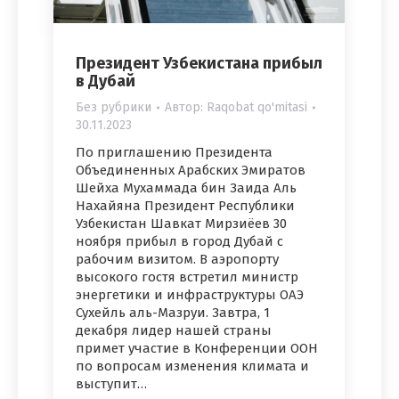
Президент Узбекистана прибыл
в Дубай
Без рубрики
Автор:
Raqobat qo'mitasi
30.11.2023
По приглашению Президента
Объединенных Арабских Эмиратов
Шейха Мухаммада бин Заида Аль
Нахайяна Президент Республики
Узбекистан Шавкат Мирзиёев 30
ноября прибыл в город Дубай с
рабочим визитом. В аэропорту
высокого гостя встретил министр
энергетики и инфраструктуры ОАЭ
Сухейль аль-Мазруи. Завтра, 1
декабря лидер нашей страны
примет участие в Конференции ООН
по вопросам изменения климата и
выступит…