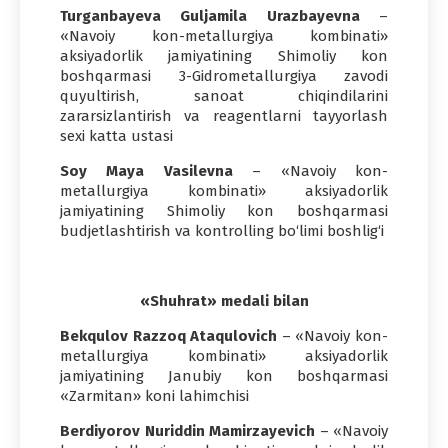
Turganbayeva Guljamila Urazbayevna
–
«Navoiy kon-metallurgiya kombinati»
aksiyadorlik jamiyatining Shimoliy kon
boshqarmasi 3-Gidrometallurgiya zavodi
quyultirish, sanoat chiqindilarini
zararsizlantirish va reagentlarni tayyorlash
sexi katta ustasi
Soy Maya Vasilevna
– «Navoiy kon-
metallurgiya kombinati» aksiyadorlik
jamiyatining Shimoliy kon boshqarmasi
budjetlashtirish va kontrolling bo‘limi boshlig‘i
«Shuhrat» medali bilan
Bekqulov Razzoq Ataqulovich
– «Navoiy kon-
metallurgiya kombinati» aksiyadorlik
jamiyatining Janubiy kon boshqarmasi
«Zarmitan» koni lahimchisi
Berdiyorov Nuriddin Mamirzayevich
– «Navoiy