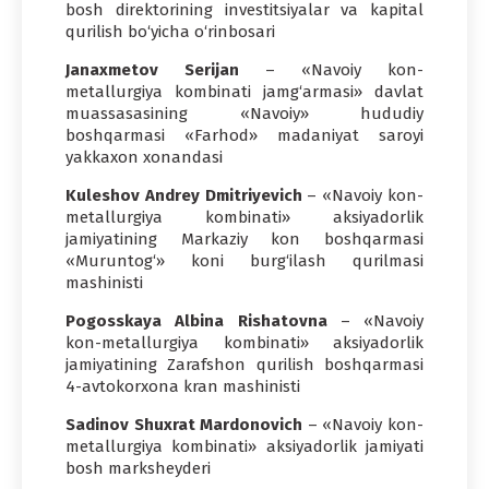
bosh direktorining investitsiyalar va kapital
qurilish bo‘yicha o‘rinbosari
Janaxmetov Serijan
– «Navoiy kon-
metallurgiya kombinati jamg‘armasi» davlat
muassasasining «Navoiy» hududiy
boshqarmasi «Farhod» madaniyat saroyi
yakkaxon xonandasi
Kuleshov Andrey Dmitriyevich
– «Navoiy kon-
metallurgiya kombinati» aksiyadorlik
jamiyatining Markaziy kon boshqarmasi
«Muruntog‘» koni burg‘ilash qurilmasi
mashinisti
Pogosskaya Albina Rishatovna
– «Navoiy
kon-metallurgiya kombinati» aksiyadorlik
jamiyatining Zarafshon qurilish boshqarmasi
4-avtokorxona kran mashinisti
Sadinov Shuxrat Mardonovich
– «Navoiy kon-
metallurgiya kombinati» aksiyadorlik jamiyati
bosh marksheyderi