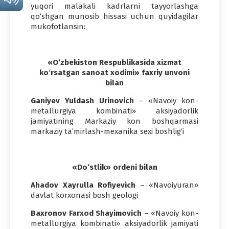
yuqori malakali kadrlarni tayyorlashga
qo‘shgan munosib hissasi uchun quyidagilar
mukofotlansin:
«O‘zbekiston Respublikasida xizmat
ko‘rsatgan sanoat xodimi» faxriy unvoni
bilan
Ganiyev Yuldash Urinovich
– «Navoiy kon-
metallurgiya kombinati» aksiyadorlik
jamiyatining Markaziy kon boshqarmasi
markaziy ta’mirlash-mexanika sexi boshlig‘i
«Do‘stlik» ordeni bilan
Ahadov Xayrulla Rofiyevich
– «Navoiyuran»
davlat korxonasi bosh geologi
Baxronov Farxod Shayimovich
– «Navoiy kon-
metallurgiya kombinati» aksiyadorlik jamiyati