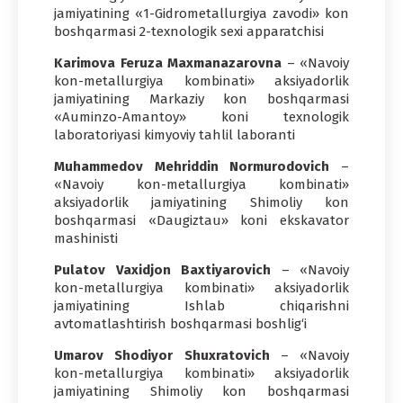
jamiyatining «1-Gidrometallurgiya zavodi» kon
boshqarmasi 2-texnologik sexi apparatchisi
Karimova Feruza Maxmanazarovna
– «Navoiy
kon-metallurgiya kombinati» aksiyadorlik
jamiyatining Markaziy kon boshqarmasi
«Auminzo-Amantoy» koni texnologik
laboratoriyasi kimyoviy tahlil laboranti
Muhammedov Mehriddin Normurodovich
–
«Navoiy kon-metallurgiya kombinati»
aksiyadorlik jamiyatining Shimoliy kon
boshqarmasi «Daugiztau» koni ekskavator
mashinisti
Pulatov Vaxidjon Baxtiyarovich
– «Navoiy
kon-metallurgiya kombinati» aksiyadorlik
jamiyatining Ishlab chiqarishni
avtomatlashtirish boshqarmasi boshlig‘i
Umarov Shodiyor Shuxratovich
– «Navoiy
kon-metallurgiya kombinati» aksiyadorlik
jamiyatining Shimoliy kon boshqarmasi