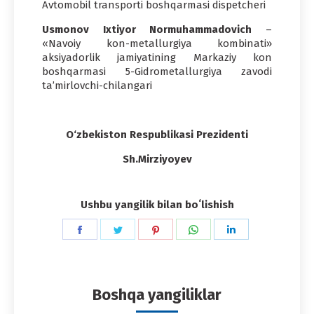
Avtomobil transporti boshqarmasi dispetcheri
Usmonov Ixtiyor Normuhammadovich
–
«Navoiy kon-metallurgiya kombinati»
aksiyadorlik jamiyatining Markaziy kon
boshqarmasi 5-Gidrometallurgiya zavodi
ta’mirlovchi-chilangari
O‘zbekiston Respublikasi Prezidenti
Sh.Mirziyoyev
Ushbu yangilik bilan boʻlishish
Share
Share
Share
Share
Share
on
on
on
on
on
Facebook
Twitter
Pinterest
WhatsApp
LinkedIn
Boshqa yangiliklar