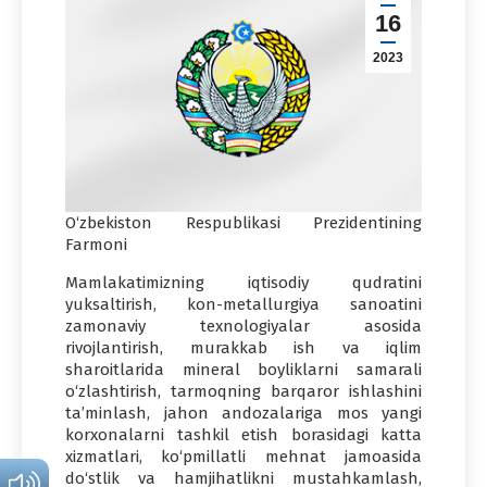
16
2023
O‘zbekiston Respublikasi Prezidentining
Farmoni
Mamlakatimizning iqtisodiy qudratini
yuksaltirish, kon-metallurgiya sanoatini
zamonaviy texnologiyalar asosida
rivojlantirish, murakkab ish va iqlim
sharoitlarida mineral boyliklarni samarali
o‘zlashtirish, tarmoqning barqaror ishlashini
ta’minlash, jahon andozalariga mos yangi
korxonalarni tashkil etish borasidagi katta
xizmatlari, ko‘pmillatli mehnat jamoasida
do‘stlik va hamjihatlikni mustahkamlash,