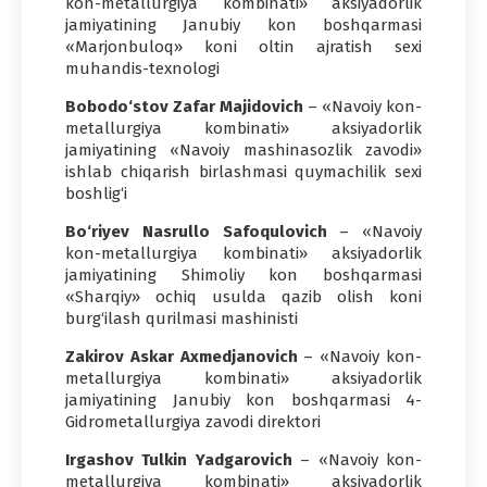
kon-metallurgiya kombinati» aksiyadorlik
jamiyatining Janubiy kon boshqarmasi
«Marjonbuloq» koni oltin ajratish sexi
muhandis-texnologi
Bobodo‘stov Zafar Majidovich
– «Navoiy kon-
metallurgiya kombinati» aksiyadorlik
jamiyatining «Navoiy mashinasozlik zavodi»
ishlab chiqarish birlashmasi quymachilik sexi
boshlig‘i
Bo‘riyev Nasrullo Safoqulovich
– «Navoiy
kon-metallurgiya kombinati» aksiyadorlik
jamiyatining Shimoliy kon boshqarmasi
«Sharqiy» ochiq usulda qazib olish koni
burg‘ilash qurilmasi mashinisti
Zakirov Askar Axmedjanovich
– «Navoiy kon-
metallurgiya kombinati» aksiyadorlik
jamiyatining Janubiy kon boshqarmasi 4-
Gidrometallurgiya zavodi direktori
Irgashov Tulkin Yadgarovich
– «Navoiy kon-
metallurgiya kombinati» aksiyadorlik