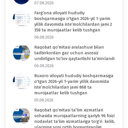
07.08.2026
Farg‘ona viloyati hududiy
boshqarmasiga o‘tgan 2026-yil 1-yarim
yillik davomida iste’molchilardan jami 2
358 ta murojaatlar kelib tushgan
06.08.2026
Raqobat qo‘mitasi aralashuvi bilan
tadbirkordan gaz uchun asossiz
undirilgan to‘lov qaytarilishi ta’minlandi
06.08.2026
Buxoro viloyati hududiy boshqarmasiga
o‘tgan 2026-yil 1-yarim yillik davomida
iste’molchilardan jami 868 ta
murojaatlar kelib tushgan
05.08.2026
Raqobat qo‘mitasi ta’lim xizmatlari
sohasida murojaatlarning qariyb 96 foizi
nodavlat ta’lim xizmatlariga to‘g‘ri kelib,
ularning soni ortib borayotganligi