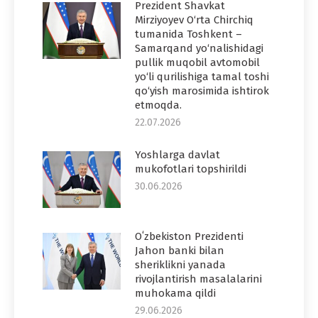
Prezident Shavkat
Mirziyoyev O‘rta Chirchiq
tumanida Toshkent –
Samarqand yo‘nalishidagi
pullik muqobil avtomobil
yo‘li qurilishiga tamal toshi
qo‘yish marosimida ishtirok
etmoqda.
22.07.2026
Yoshlarga davlat
mukofotlari topshirildi
30.06.2026
Oʻzbekiston Prezidenti
Jahon banki bilan
sheriklikni yanada
rivojlantirish masalalarini
muhokama qildi
29.06.2026