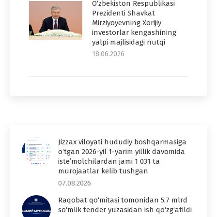
O‘zbekiston Respublikasi
Prezidenti Shavkat
Mirziyoyevning Xorijiy
investorlar kengashining
yalpi majlisidagi nutqi
18.06.2026
Jizzax viloyati hududiy boshqarmasiga
o‘tgan 2026-yil 1-yarim yillik davomida
iste’molchilardan jami 1 031 ta
murojaatlar kelib tushgan
07.08.2026
Raqobat qo‘mitasi tomonidan 5,7 mlrd
so‘mlik tender yuzasidan ish qo‘zg‘atildi