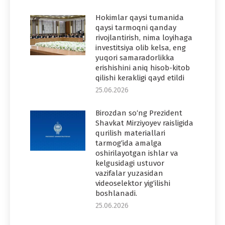
Hokimlar qaysi tumanida
qaysi tarmoqni qanday
rivojlantirish, nima loyihaga
investitsiya olib kelsa, eng
yuqori samaradorlikka
erishishini aniq hisob-kitob
qilishi kerakligi qayd etildi
25.06.2026
Birozdan so‘ng Prezident
Shavkat Mirziyoyev raisligida
qurilish materiallari
tarmog‘ida amalga
oshirilayotgan ishlar va
kelgusidagi ustuvor
vazifalar yuzasidan
videoselektor yig‘ilishi
boshlanadi.
25.06.2026