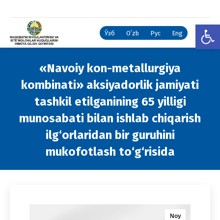
Open
Ўзб
Oʻzb
Рус
Eng
«Navoiy kon-metallurgiya
kombinati» aksiyadorlik jamiyati
tashkil etilganining 65 yilligi
munosabati bilan ishlab chiqarish
ilg‘orlaridan bir guruhini
mukofotlash to‘g‘risida
You are here:
Noy