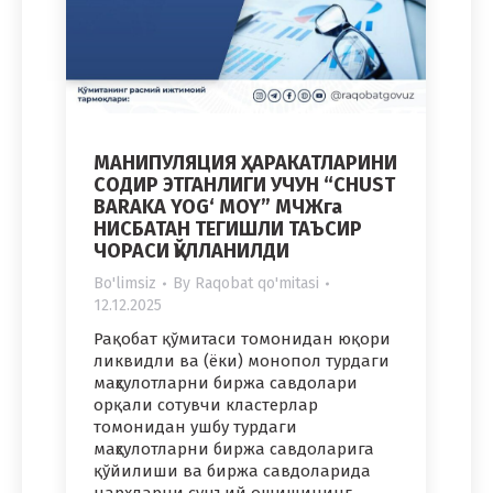
МАНИПУЛЯЦИЯ ҲАРАКАТЛАРИНИ
СОДИР ЭТГАНЛИГИ УЧУН “CHUST
BARAKA YOG‘ MOY” МЧЖга
НИСБАТАН ТЕГИШЛИ ТАЪСИР
ЧОРАСИ ҚЎЛЛАНИЛДИ
Bo'limsiz
By
Raqobat qo'mitasi
12.12.2025
Рақобат қўмитаси томонидан юқори
ликвидли ва (ёки) монопол турдаги
маҳсулотларни биржа савдолари
орқали сотувчи кластерлар
томонидан ушбу турдаги
маҳсулотларни биржа савдоларига
қўйилиши ва биржа савдоларида
нархларни сунъий ошишининг