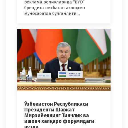
реклама роликларида “BYD”
брендига нисбатан ахлоқсиз
муносабатда бўлганлиги…
Ўзбекистон Республикаси
Президенти Шавкат
Мирзиёевнинг Тинчлик ва
ишонч халқаро форумидаги
нутқи