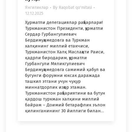
Янгиликлар
By
Raqobat qo'mitasi
12.12.2025
Ҳурматли делегациялар раҳбарлари!
Туркманистон Президенти, ҳурматли
Сердар Гурбангулиевич
Бердимуҳамедовга ва Туркман
халқининг миллий етакчиси,
Туркманистон Халқ Маслаҳати Раиси,
қадрли биродарим, ҳурматли
Гурбангули Мяликгулиевич
Бердимуҳамедовга самимий қабул ва
бугунги форумни юксак даражада
ташкил этгани учун чуқур
миннатдорлик изҳор этаман.
Туркманистон раҳбариятини ва бутун
қардош туркман халқини миллий
байрам – Доимий бетарафлик эълон
қилинганининг 30 йиллиги билан…