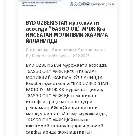
BYD UZBEKISTAN мурожаати
асосида “GASGO OIL” МЧЖ ҚКга
НИСБАТАН МОЛИЯВИЙ ЖАРИМА
ҚЎЛЛАНИЛДИ
Янгиликлар
,
Янгиликлар
,
Янгиликлар
By
Raqobat qo'mitasi
12.12.2025
BYD UZBEKISTAN мурожаати асосида
“GASGO OIL” МЧЖ ҚКга НИСБАТАН
МОЛИЯВИЙ ЖАРИМА ҚЎЛЛАНИЛДИ
Рақобат қўмитасига “BYD UZBEKISTAN
FACTORY” МЧЖ ҚК мурожаат қилиб,
“GASGO OIL” МЧЖ ҚК томонидан
инсофсиз рақобат ва нотўғри
рекламага йўл қўйилганлигини
маълум қилган. Мазкур мурожаатда,
“GASGO OIL” МЧЖ ҚК ўзининг
ижтимоий тармоқлардаги расмий
саҳифаларида жойлаштирган