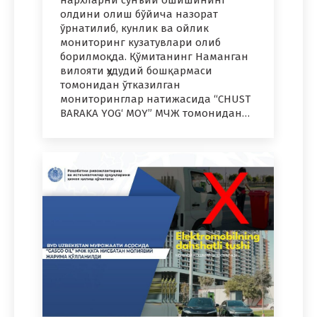
олдини олиш бўйича назорат
ўрнатилиб, кунлик ва ойлик
мониторинг кузатувлари олиб
борилмоқда. Қўмитанинг Наманган
вилояти ҳудудий бошқармаси
томонидан ўтказилган
мониторинглар натижасида “CHUST
BARAKA YOG‘ MOY” МЧЖ томонидан…