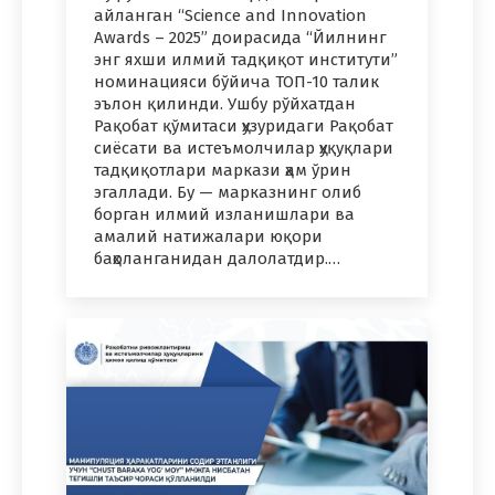
айланган “Science and Innovation
Awards – 2025” доирасида “Йилнинг
энг яхши илмий тадқиқот институти”
номинацияси бўйича ТОП-10 талик
эълон қилинди. Ушбу рўйхатдан
Рақобат қўмитаси ҳузуридаги Рақобат
сиёсати ва истеъмолчилар ҳуқуқлари
тадқиқотлари маркази ҳам ўрин
эгаллади. Бу — марказнинг олиб
борган илмий изланишлари ва
амалий натижалари юқори
баҳоланганидан далолатдир.…