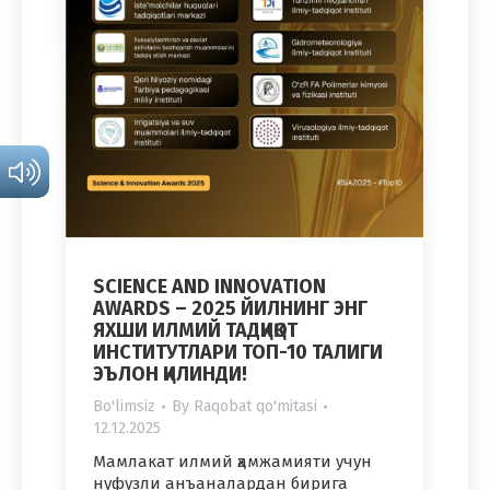
SCIENCE AND INNOVATION
AWARDS – 2025 ЙИЛНИНГ ЭНГ
ЯХШИ ИЛМИЙ ТАДҚИҚОТ
ИНСТИТУТЛАРИ ТОП-10 ТАЛИГИ
ЭЪЛОН ҚИЛИНДИ!
Bo'limsiz
By
Raqobat qo'mitasi
12.12.2025
Мамлакат илмий ҳамжамияти учун
нуфузли анъаналардан бирига