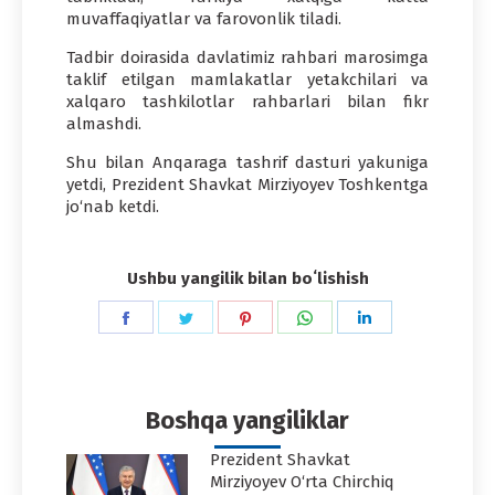
muvaffaqiyatlar va farovonlik tiladi.
Tadbir doirasida davlatimiz rahbari marosimga
taklif etilgan mamlakatlar yetakchilari va
xalqaro tashkilotlar rahbarlari bilan fikr
almashdi.
Shu bilan Anqaraga tashrif dasturi yakuniga
yetdi, Prezident Shavkat Mirziyoyev Toshkentga
jo‘nab ketdi.
Ushbu yangilik bilan boʻlishish
Share
Share
Share
Share
Share
on
on
on
on
on
Facebook
Twitter
Pinterest
WhatsApp
LinkedIn
Boshqa yangiliklar
Prezident Shavkat
Mirziyoyev O‘rta Chirchiq