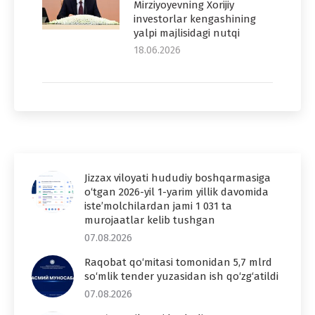
Mirziyoyevning Xorijiy
investorlar kengashining
yalpi majlisidagi nutqi
18.06.2026
Jizzax viloyati hududiy boshqarmasiga
o‘tgan 2026-yil 1-yarim yillik davomida
iste’molchilardan jami 1 031 ta
murojaatlar kelib tushgan
07.08.2026
Raqobat qo‘mitasi tomonidan 5,7 mlrd
so‘mlik tender yuzasidan ish qo‘zg‘atildi
07.08.2026