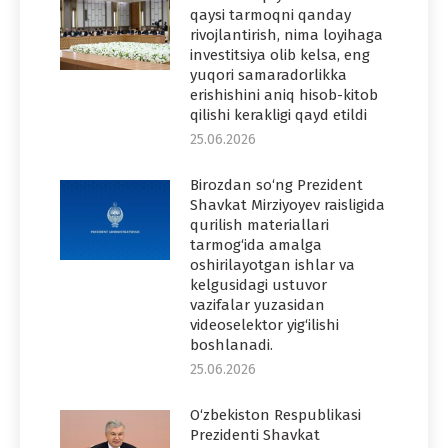
qaysi tarmoqni qanday
rivojlantirish, nima loyihaga
investitsiya olib kelsa, eng
yuqori samaradorlikka
erishishini aniq hisob-kitob
qilishi kerakligi qayd etildi
25.06.2026
Birozdan so‘ng Prezident
Shavkat Mirziyoyev raisligida
qurilish materiallari
tarmog‘ida amalga
oshirilayotgan ishlar va
kelgusidagi ustuvor
vazifalar yuzasidan
videoselektor yig‘ilishi
boshlanadi.
25.06.2026
O‘zbekiston Respublikasi
Prezidenti Shavkat