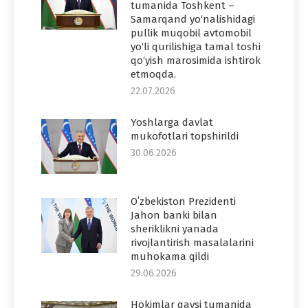
tumanida Toshkent –
Samarqand yo‘nalishidagi
pullik muqobil avtomobil
yo‘li qurilishiga tamal toshi
qo‘yish marosimida ishtirok
etmoqda.
22.07.2026
Yoshlarga davlat
mukofotlari topshirildi
30.06.2026
Oʻzbekiston Prezidenti
Jahon banki bilan
sheriklikni yanada
rivojlantirish masalalarini
muhokama qildi
29.06.2026
Hokimlar qaysi tumanida