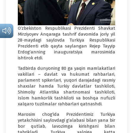
O‘zbekiston Respublikasi Prezidenti Shavkat
Mirziyoyev Anqaraga tashrif davomida joriy yil
28-maydagi saylovda Turkiya Respublikasi
Prezidenti etib qayta saylangan Rejep Tayyip
Erdog‘anning inauguratsiya marosimida
ishtirok etdi.
Tadbirda dunyoning 80 ga yaqin mamlakatlari
vakillari – davlat va hukumat rahbarlari,
parlament spikerlari, yuqori darajadagi rasmiy
shaxslar hamda Turkiy davlatlar tashkiloti,
Shimoliy Atlantika shartnomasi tashkiloti,
Islom hamkorlik tashkiloti va boshqa nufuzli
xalqaro tuzilmalar rahbarlari qatnashdi.
Marosim chog‘ida Prezidentimiz Turkiya
yetakchisini saylovdagi g‘alabasi bilan yana bir
bor qutlab, lavozimga kirishgani bilan
tabrikladi, Turkiya xalqiga katta