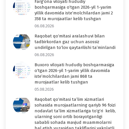
Farg‘ona viloyati hududiy
boshqarmasiga o‘tgan 2026-yil 1-yarim
yillik davomida iste’molchilardan jami 2
358 ta murojaatlar kelib tushgan
06.08.2026
Raqobat qo‘mitasi aralashuvi bilan
tadbirkordan gaz uchun asossiz
undirilgan to‘lov qaytarilishi ta’minlandi
06.08.2026
Buxoro viloyati hududiy boshqarmasiga
o‘tgan 2026-yil 1-yarim yillik davomida
iste’molchilardan jami 868 ta
murojaatlar kelib tushgan
05.08.2026
Raqobat qo‘mitasi ta’lim xizmatlari
sohasida murojaatlarning qariyb 96 foizi
nodavlat ta’lim xizmatlariga to‘g‘ri kelib,
ularning soni ortib borayotganligi
sababli sohada mavjud muammolarni
hal etish yuzasidan takliflarini vakolatli