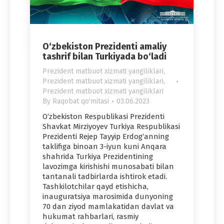
O‘zbekiston Prezidenti amaliy
tashrif bilan Turkiyada bo‘ladi
Prezident matbuot xizmati yangiliklari
,
Prezident matbuot xizmati yangiliklari
,
Prezident matbuot xizmati yangiliklari
By
Raqobat qo'mitasi
03.06.2023
O‘zbekiston Respublikasi Prezidenti
Shavkat Mirziyoyev Turkiya Respublikasi
Prezidenti Rejep Tayyip Erdog‘anning
taklifiga binoan 3-iyun kuni Anqara
shahrida Turkiya Prezidentining
lavozimga kirishishi munosabati bilan
tantanali tadbirlarda ishtirok etadi.
Tashkilotchilar qayd etishicha,
inauguratsiya marosimida dunyoning
70 dan ziyod mamlakatidan davlat va
hukumat rahbarlari, rasmiy