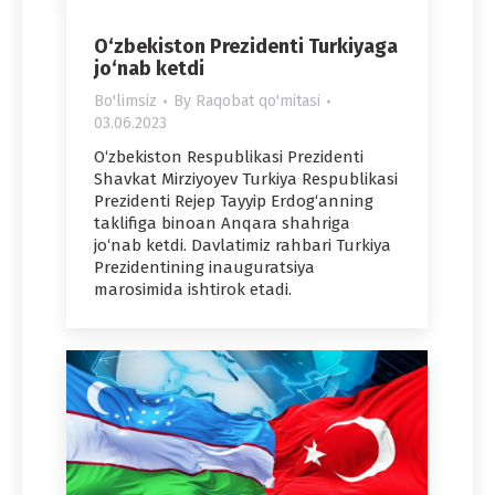
O‘zbekiston Prezidenti Turkiyaga
jo‘nab ketdi
Bo'limsiz
By
Raqobat qo'mitasi
03.06.2023
O‘zbekiston Respublikasi Prezidenti
Shavkat Mirziyoyev Turkiya Respublikasi
Prezidenti Rejep Tayyip Erdog‘anning
taklifiga binoan Anqara shahriga
jo‘nab ketdi. Davlatimiz rahbari Turkiya
Prezidentining inauguratsiya
marosimida ishtirok etadi.