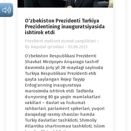
O‘zbekiston Prezidenti Turkiya
Prezidentining inauguratsiyasida
ishtirok etdi
Prezident matbuot xizmati yangiliklari
By
Raqobat qo'mitasi
03.06.2023
O‘zbekiston Respublikasi Prezidenti
Shavkat Mirziyoyev Anqaraga tashrif
davomida joriy yil 28-maydagi saylovda
Turkiya Respublikasi Prezidenti etib
qayta saylangan Rejep Tayyip
Erdog‘anning inauguratsiya
marosimida ishtirok etdi. Tadbirda
dunyoning 80 ga yaqin mamlakatlari
vakillari – davlat va hukumat
rahbarlari, parlament spikerlari, yuqori
darajadagi rasmiy shaxslar hamda
Turkiy davlatlar tashkiloti, Shimoliy
Atlantika shartnomasi tashkiloti, Islom