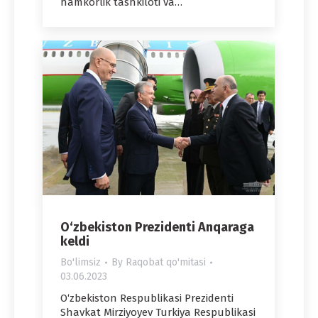
hamkorlik tashkiloti va…
O‘zbekiston Prezidenti Anqaraga
keldi
Bo'limsiz
By
Raqobat qo'mitasi
03.06.2023
O‘zbekiston Respublikasi Prezidenti
Shavkat Mirziyoyev Turkiya Respublikasi